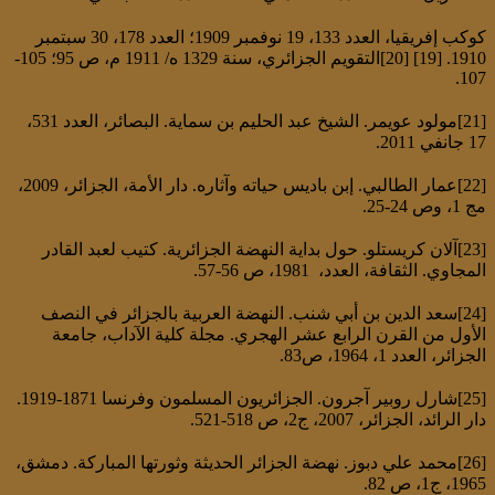
كوكب إفريقيا، العدد 133، 19 نوفمبر 1909؛ العدد 178، 30 سبتمبر
1910. [19] [20]التقويم الجزائري، سنة 1329 ه/ 1911 م، ص 95؛ 105-
107.
[21]مولود عويمر. الشيخ عبد الحليم بن سماية. البصائر، العدد 531،
17 جانفي 2011.
[22]عمار الطالبي. إبن باديس حياته وآثاره. دار الأمة، الجزائر، 2009،
مج 1، وص 24-25.
[23]آلان كريستلو. حول بداية النهضة الجزائرية. كتيب لعبد القادر
المجاوي. الثقافة، العدد، 1981، ص 56-57.
[24]سعد الدين بن أبي شنب. النهضة العربية بالجزائر في النصف
الأول من القرن الرابع عشر الهجري. مجلة كلية الآداب، جامعة
الجزائر، العدد 1، 1964، ص83.
[25]شارل روبير آجرون. الجزائريون المسلمون وفرنسا 1871-1919.
دار الرائد، الجزائر، 2007، ج2، ص 518-521.
[26]محمد علي دبوز. نهضة الجزائر الحديثة وثورتها المباركة. دمشق،
1965، ج1، ص 82.