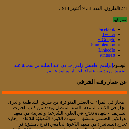
[27]الفاروق، العدد 81، 9 أكتوبر 1914.
شاركها
Facebook
Twitter
Google +
Stumbleupon
LinkedIn
Pinterest
الوسوم
إبراهيم أطفيش
زاهر إحدادن
عبد الحليم بن سماية
عبد
الحميد بن باديس
علماء الجزائر
مولود عويمر
عن عمار رقبة الشرفي
- مجاز في القراءات العشر المتواترة من طريق الشاطبية والدرة. -
مجاز في الكتب التسعة بالسند المتصل وبعدد من كتب الحديث
الشريف. - شهادة تخرّج في العلوم الشّرعية والعربية من معهد
بدرالدّين الحسني بدمشق. - شهادة الدّورة التّأهيليّة للدّعاة. - إجازة
تخرج (ليسانس) من معهد الدّعوة الجامعي (فرع دمشق) في