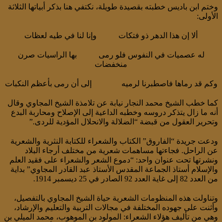
وختم ابن باديس خطبته بقصيدة طويلة، نكتفي هنا بذكر أبياتها الثلاثة
الأولى:
ألا إن هذا الدهر ذو فتكات وإنا لنا في طيه لعظات
له عصميات في النفوس فلو رمى بها الراسيات صرن
منخفضات
وكم قد رماها فاصطبرنا لرميه إلى أن رمى بأعظم النكبات
كما خطب الشيخ محمد النجار نيابة عن تلامذة الشيخ المجاوي وقال
أنه ما زال يتذكر دروسه وخطبه الداعية إلى الإصلاح ومحاربة البدع
وتحرير العقول من قبضة “الضلالة والانحلال المؤدية للردى.”
ودعت جريدة “الفاروق” الكتاب والشعراء للكتابة النثرية والشعرية
عن الراحل. فجاءتها مساهمات شعرية من مختلف أرجاء البلاد
ونشرتها تحت عنوان واحد: “دموع الشعر والشعراء على فقيد العلم
والإسلام أستاذ الجماعة المقدس الأستاذ عبد القادر المجاوي” بداية
من العدد 82 إلى غاية العدد 92 الصادر في 25 ديسمبر 1914.
وتناولت هذه المنظومات الشعرية حياة الشيخ المجاوي بالتفصيل،
وأثنت على جهوده المختلفة في مجالات التربية والتعليم والإرشاد،
وهي من تأليف هؤلاء الشعراء: المولود بن الموهوب، محمد الميلي بن