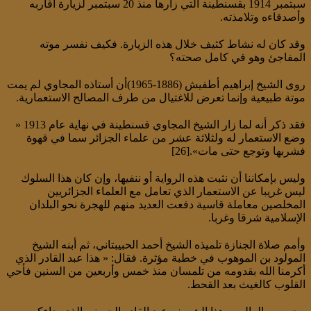
سبتمبر 1914 بقسنطينة التي زارها منذ 20 سبتمبر لزيارة أقاربه
وأصدقاءه وتلامذته.
وقد كان له نشاط كثيف خلال هذه الزيارة. فكيف نفسر موته
المفاجئ وهو في كامل صحته؟
روى الشيخ إبراهيم أطفيش (1886-1965)أن أستاذه المجاوي لم يمت
موتة طبيعية وإنما تعرض للاغتيال من طرف المصالح الاستعمارية.
فقد ذكر أنه لما زار الشيخ المجاوي قسنطينة في نهاية عام 1913 «
وضع الاستعمار له ولثلاثة عشر من علماء الجزائر سما في قهوة
فشربها وتوجع حتى مات».[26]
وليس بإمكاننا أن نثبت هذه الرواية أو ننفيها، وإن كان هذا السلوك
ليس غريبا عن الاستعمار الذي تعامل مع العلماء الجزائريين
المخلصين معاملة قاسية دفعت العديد منهم للهجرة نحو البلدان
الإسلامية شرقا وغربا.
وأمم صلاة الجنازة تلميذه الشيخ أحمد الحبيبتاني، ثم أبنه الشيخ
المولود بن الموهوب في خطبة مؤثرة. فقال: « هذا عبد القادر الذي
أكرمنا الله بقدومه من تلمسان منذ خمس وأربعين من السنين فأحي
القلوب كالغيث بعد القحط.