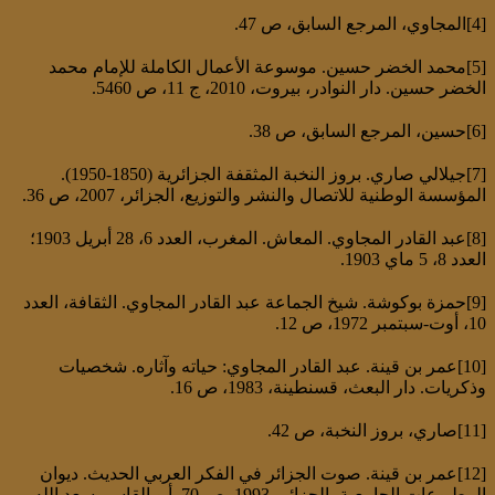
[4]المجاوي، المرجع السابق، ص 47.
[5]محمد الخضر حسين. موسوعة الأعمال الكاملة للإمام محمد
الخضر حسين. دار النوادر، بيروت، 2010، ج 11، ص 5460.
[6]حسين، المرجع السابق، ص 38.
[7]جيلالي صاري. بروز النخبة المثقفة الجزائرية (1850-1950).
المؤسسة الوطنية للاتصال والنشر والتوزيع، الجزائر، 2007، ص 36.
[8]عبد القادر المجاوي. المعاش. المغرب، العدد 6، 28 أبريل 1903؛
العدد 8، 5 ماي 1903.
[9]حمزة بوكوشة. شيخ الجماعة عبد القادر المجاوي. الثقافة، العدد
10، أوت-سبتمبر 1972، ص 12.
[10]عمر بن قينة. عبد القادر المجاوي: حياته وآثاره. شخصيات
وذكريات. دار البعث، قسنطينة، 1983، ص 16.
[11]صاري، بروز النخبة، ص 42.
[12]عمر بن قينة. صوت الجزائر في الفكر العربي الحديث. ديوان
المطبوعات الجامعية، الجزائر، 1993، ص 70. أبو القاسم سعد الله.