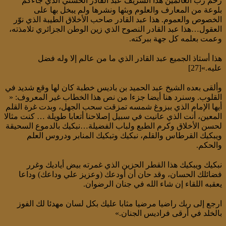
رحم رب العالمين هذا الشريف عبد القادر الحسني الذي جاءكم
بلوعة من المعارف والعلوم وبثها ونشرها ولم يبخل بها على
الخصوص والعموم. هذا عبد القادر صاحب الأخلاق الطيبة الذي نوّر
العقول…هذا عبد القادر النصوح الذي زين الوطن الجزائري تلامذته،
وعمت بعلمه كل جهة ببركته.
هذا أستاذ الجميع عبد القادر الذي ما من عالم إلا وله فضل
عليه.»[27]
وألقى بعده الشيخ عبد الحميد بن باديس خطبة كان لها وقع شديد في
القلوب. وسنرد هنا أيضا جزءا من نص هذا الخطاب غير المعروف: «
أيها الإمام الذي ببزوغ شمسه تمزقت سحب الجهل، وبدت غرة القلم
المعين، أنت الذي عانيت في سبيل إصلاحنا أتعابا طويلة … كنت مثالا
لحسن الأخلاق وكرم الطبع ولباب الفضيلة…نبكيك بالدموع السحيقة
ويبكيك القرطاس والقلم، نبكيك وتبكيك المنابر ودروس العلم
والحكم.
نبكيك ويبكيك هذا القطر الحزين الذي غمرته بيض أياديك وغرر
فضائلك الحسان، وقد حان أن أودعك (وعزيز علي وداعك) وداعا
يعقبه اللقاء إن شاء الله في جنان الرضوان.
ارجع إلى ربك راضيا مرضيا مثابا عليك بكل لسان مهدئا لك الفوز
بالخلد في أرقى فراديس الجنان.»