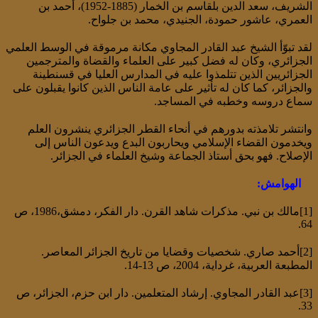
الشريف، سعد الدين بلقاسم بن الخمار (1885-1952)، أحمد بن
العمري، عاشور حمودة، الجنيدي، محمد بن جلواح.
لقد تبوّأ الشيخ عبد القادر المجاوي مكانة مرموقة في الوسط العلمي
الجزائري، وكان له فضل كبير على العلماء والقضاة والمترجمين
الجزائريين الذين تتلمذوا عليه في المدارس العليا في قسنطينة
والجزائر، كما كان له تأثير على عامة الناس الذين كانوا يقبلون على
سماع دروسه وخطبه في المساجد.
وانتشر تلامذته بدورهم في أنحاء القطر الجزائري ينشرون العلم
ويخدمون القضاء الإسلامي ويحاربون البدع ويدعون الناس إلى
الإصلاح. فهو بحق أستاذ الجماعة وشيخ العلماء في الجزائر.
الهوامش:
[1]مالك بن نبي. مذكرات شاهد القرن. دار الفكر، دمشق،1986، ص
64.
[2]أحمد صاري. شخصيات وقضايا من تاريخ الجزائر المعاصر.
المطبعة العربية، غرداية، 2004، ص 13-14.
[3]عبد القادر المجاوي. إرشاد المتعلمين. دار ابن حزم، الجزائر، ص
33.