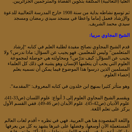
العليا (الثعالبية) المكلفة بتكوين القضاة والمترجمين الجزائريين.
ثم توسع نشاطه بداية من سنة 1908 خارج المدرسة الثعالبية للدعوة
والإرشاد فعمل إماما واعظا في مسجد سيدي رمضان ومسجد
سيدي محمد الشريف.
الشيخ المجاوي مربيا:
قدم الشيخ المجاوي نصائح مفيدة لطلبة العلم في كتابه “إرشاد
المتعلمين” وليس للمعلمين. فهو يجيب عن السؤال: ماذا ندرس؟ ولا
يجيب عن السؤال: كيف ندرّس؟ ومحاولته هي حوصلة لمجموعة
العلوم التي يجب أن يتعلمها الإنسان وهو يشبه في ذلك كل العلماء
المسلمين الذين درسوا هذا الموضوع فيما يمكن أن نسميه بعلم
إحصاء العلوم.
وهو متأثر كثيرا بمنهج ابن خلدون في كتابه المعروف: “المقدمة”.
ويقسم الشيخ المجاوي العلوم إلى 3 أنواع: علوم اللسان (ص33-41)،
علوم الأديان (ص42-45)، علوم الأبدان (ص 46-49). ففي القسم الأول
يركز على تعلم اللغة.
واللغة المقصودة هنا هي العربية. فهي في نظره « أقدم لغات العالم
المستعملة الآن أوسعها، وفضلها على غيرها يشهد به كل من يعرفها
ولو كان أعجميا، فهي أفصح اللغات منطقا وبيانا وأكثرها تصرفا في