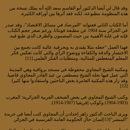
وقد قال لي أيضا الدكتور أبو القاسم سعد الله أنه يملك نسخة من
هذه المنظومة مطبوعة، لكنه فقد أثرها بين أوراقه الكثيرة.
أما الكتاب الثاني فعنوانه “المرصاد في مسائل الاقتصاد”، وقد صدر
في الجزائر سنة 1904 عن مطبعة فونتانا. ورغم صغر حجم الكتاب
فإنه في غاية الأهمية من حيث المضمون والظرف الذي طبع فيه.
فهذا العمل “جعله مثلا يقتدى به وبحرفية عالية كانت تجمع بين
الاختصار والدقة والكفاءة ووضوح الرأي والتي كانت تعكس فكر
المعلم المتعطش للمثالية، ومتطلبات الفكر العلمي.[11]
ومكتبة الشيخ المجاوي محفوظة في مسجد برواقية وهي المدينة
التي عمل فيها نجله الشيخ مصطفى بن عبد القادر المجاوي قاضيا.
وقد زار هذه المكتبة العامرة بعض الباحثين واستفادوا منها كثيرا.
[12]
وكتب الشيخ المجاوي في بعض الصحف العربية الجزائرية: المغرب
(1903-1904) وكوكب إفريقيا (1907-1914).
ويرى الباحث الدكتور زاهر إحدادن أن المجاوي كتب أيضا في جريدة
“المبشر”[13]لسان حال الحكومة العامة الفرنسية في الجزائر.