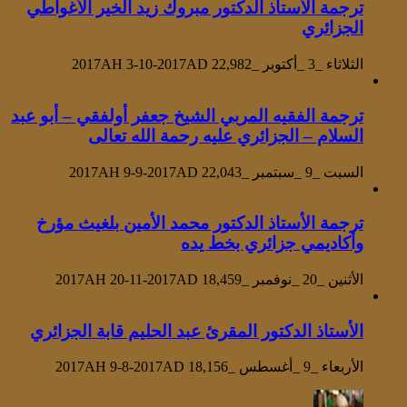
ترجمة الأستاذ الدكتور مبروك زيد الخير الأغواطي
الجزائري
الثلاثاء _3 _أكتوبر _2017AH 3-10-2017AD
22,982
ترجمة الفقيه المربي الشيخ جعفر أولفقي – أبو عبد
السلام – الجزائري عليه رحمة الله تعالى
السبت _9 _سبتمبر _2017AH 9-9-2017AD
22,043
ترجمة الأستاذ الدكتور محمد الأمين بلغيث مؤرخ
وأكاديمي جزائري بخط يده
الأثنين _20 _نوفمبر _2017AH 20-11-2017AD
18,459
الأستاذ الدكتور المقرئ عبد الحليم قابة الجزائري
الأربعاء _9 _أغسطس _2017AH 9-8-2017AD
18,156