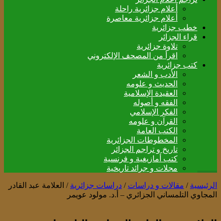
أعلام جزائرية راحلة
أعلام جزائرية معاصرة
خطب جزائرية
قراء الجزائر
تلاوة جزائرية
اقرأ من المصحف الإلكتروني
كتب جزائرية
الأدب و الشعر
الحديث و علومه
العقيدة الإسلامية
الفقه و أصوله
الفكر الإسلامي
القرآن و علومه
الكتب العامة
المخطوطات الجزائرية
تاريخ و تراجم الجزائر
كتب أمازيغية و فرنسية
مجلات و جرائد تاريخية
الرئيسية
/
مقالات و دراسات
/
دراسات جزائرية
/
العلامة عبد القادر
المجاوي التلمساني الجزائري – أ.د. مولود عويمر