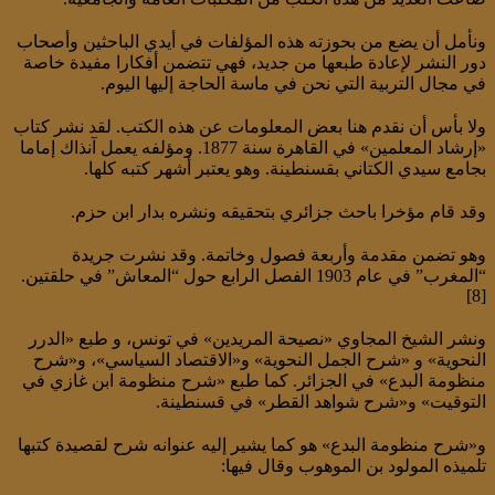
ونأمل أن يضع من بحوزته هذه المؤلفات في أيدي الباحثين وأصحاب
دور النشر لإعادة طبعها من جديد، فهي تتضمن أفكارا مفيدة خاصة
في مجال التربية التي نحن في ماسة الحاجة إليها اليوم.
ولا بأس أن نقدم هنا بعض المعلومات عن هذه الكتب. لقد نشر كتاب
«إرشاد المعلمين» في القاهرة سنة 1877. ومؤلفه يعمل آنذاك إماما
بجامع سيدي الكتاني بقسنطينة. وهو يعتبر أشهر كتبه كلها.
وقد قام مؤخرا باحث جزائري بتحقيقه ونشره بدار ابن حزم.
وهو تضمن مقدمة وأربعة فصول وخاتمة. وقد نشرت جريدة
“المغرب” في عام 1903 الفصل الرابع حول “المعاش” في حلقتين.
[8]
ونشر الشيخ المجاوي «نصيحة المريدين» في تونس، و طبع «الدرر
النحوية» و «شرح الجمل النحوية» و«الاقتصاد السياسي»، و«شرح
منظومة البدع» في الجزائر. كما طبع «شرح منظومة ابن غازي في
التوقيت» و«شرح شواهد القطر» في قسنطينة.
و«شرح منظومة البدع» هو كما يشير إليه عنوانه شرح لقصيدة كتبها
تلميذه المولود بن الموهوب وقال فيها: