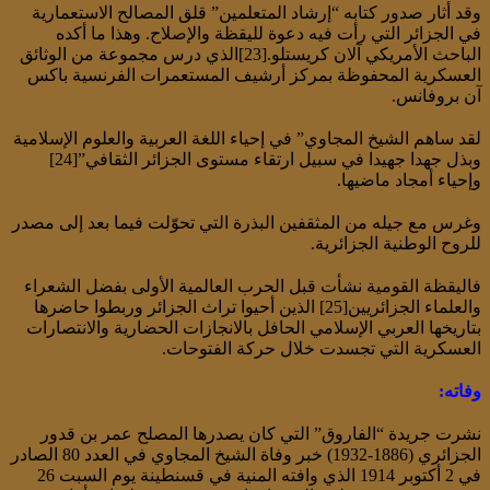
وقد أثار صدور كتابه “إرشاد المتعلمين” قلق المصالح الاستعمارية
في الجزائر التي رأت فيه دعوة لليقظة والإصلاح. وهذا ما أكده
الباحث الأمريكي آلان كريستلو.[23]الذي درس مجموعة من الوثائق
العسكرية المحفوظة بمركز أرشيف المستعمرات الفرنسية باكس
آن بروفانس.
لقد ساهم الشيخ المجاوي” في إحياء اللغة العربية والعلوم الإسلامية
وبذل جهدا جهيدا في سبيل ارتقاء مستوى الجزائر الثقافي”[24]
وإحياء أمجاد ماضيها.
وغرس مع جيله من المثقفين البذرة التي تحوّلت فيما بعد إلى مصدر
للروح الوطنية الجزائرية.
فاليقظة القومية نشأت قبل الحرب العالمية الأولى بفضل الشعراء
والعلماء الجزائريين[25] الذين أحيوا تراث الجزائر وربطوا حاضرها
بتاريخها العربي الإسلامي الحافل بالانجازات الحضارية والانتصارات
العسكرية التي تجسدت خلال حركة الفتوحات.
وفاته:
نشرت جريدة “الفاروق” التي كان يصدرها المصلح عمر بن قدور
الجزائري (1886-1932) خبر وفاة الشيخ المجاوي في العدد 80 الصادر
في 2 أكتوبر 1914 الذي وافته المنية في قسنطينة يوم السبت 26