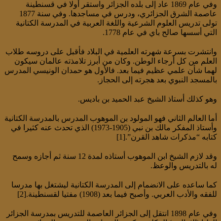
وفي عام 1869 عاد إلى بلده الجزائر واستقر أولا في قسنطينة
عاصمة الشرق الجزائري، ودرس في مساجدها. وفي سنة 1877
تولى تدريس العلوم الشرعية واللغة العربية في المدرسة الكتانية
التي أسسها صالح باي في عام 1778.
وانتشرت بسرعة شهرته العلمية في البلاد فأقبل على دروسه طلاب
العلم من كل أرجاء الوطن. وكان من أبرز تلامذته عالمان سيكون
لهما شأن علمي عظيم فيما بعد. فالأول هو حمدان الونيسي المدرس
بالمسجد النبوي بعد هجرته إلى الحجاز.
وهو كذلك أستاذ الشيخ عبد الحميد بن باديس.
أما العالم الثاني فهو المولود بن الموهوب المدرس بالمدرسة الكتانية
وأستاذ المفكر مالك بن نبي (1905-1973) الذي تحدث عنه كثيرا في
كتابه “مذكرات شاهد القرن”.[1]
وقد لازم الشيخ ابن الموهوب أستاذه لمدة 12 سنة ثم أجازه وسمح
له بالتدريس والوعظ.
كما ساعده على الانضمام إلى المدرسة الكتانية ليشتغل بها مدرسا
للفقه والأدب العربي. وأصبح فيما بعد (1908) مفتيا لقسنطينة.[2]
وفي عام 1898 انتقل إلى الجزائر العاصمة للتدريس بمدرسة الجزائر