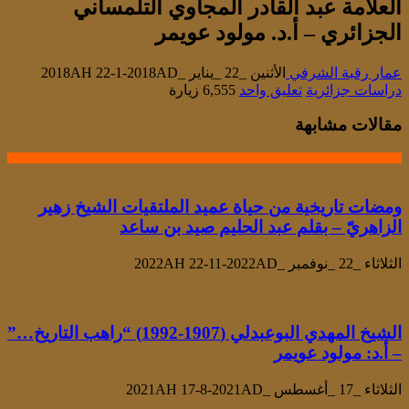
العلامة عبد القادر المجاوي التلمساني
الجزائري – أ.د. مولود عويمر
عمار رقبة الشرفي
الأثنين _22 _يناير _2018AH 22-1-2018AD
دراسات جزائرية
تعليق واحد
6,555 زيارة
مقالات مشابهة
ومضات تاريخية من حياة عميد الملتقيات الشيخ زهير
الزاهريّ – بقلم عبد الحليم صيد بن ساعد
الثلاثاء _22 _نوفمبر _2022AH 22-11-2022AD
الشيخ المهدي البوعبدلي (1907-1992) “راهب التاريخ…”
– أ.د: مولود عويمر
الثلاثاء _17 _أغسطس _2021AH 17-8-2021AD