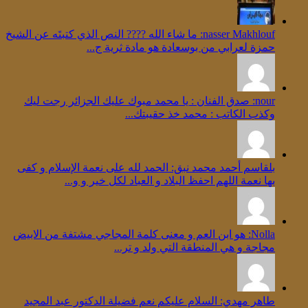
‪nasser Makhlouf‬‏: ما شاء الله ???? النص الذي كتبتَه عن الشيخ
حمزة لعرابي من بوسعادة هو مادة ثرية ج...
nour: صدق الفنان : يا محمد مبوك عليك الجزائر رجت ليك
وكذب الكاتب : محمد خذ حقيبتك...
بلقاسم أحمد محمد نبق: الحمد لله على نعمة الإسلام و كفى
بها نعمة اللهم احفظ البلاد و العباد لكل خير و و...
Nolla: هو ابن العم و معنى كلمة المجاجي مشتفة من الابيض
مجاجة و هي المنطقة التي ولد و تر...
طاهر مهدي: السلام عليكم نعم فضيلة الدكتور عبد المجيد