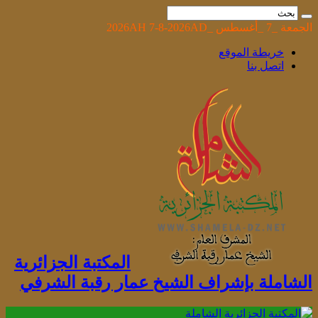
الجمعة _7 _أغسطس _2026AH 7-8-2026AD
خريطة الموقع
اتصل بنا
المكتبة الجزائرية
الشاملة بإشراف الشيخ عمار رقبة الشرفي