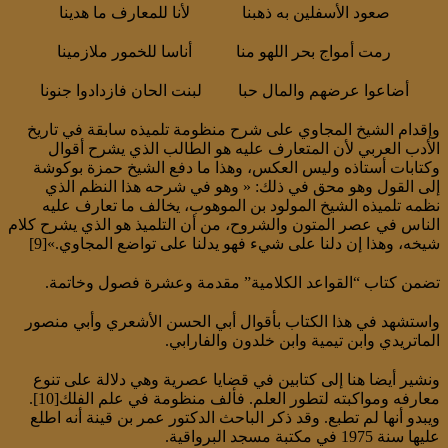
صعود الأسفلين به ذهبنا لأنا للمعارف ما هدينا
رمت أمواج بحر اللهو منا أناسا للخمور ملازمينا
أضاعوا عرضهم والمال حبا لبنت الحان فازدادوا جنونا
وإقدام الشيخ المجاوي على شرح منظومة تلميذه سابقة في تاريخ
الأدب العربي لأن المتعارف عليه هو الطالب الذي يشرح أقوال
وكتابات أستاذه وليس العكس، وهذا ما دفع الشيخ حمزة بوكوشة
إلى القول وهو محق في ذلك: « وهو في شرحه هذا النظم الذي
نظمه تلميذه الشيخ المولود بن الموهوب، يخالف ما تعارف عليه
الناس في عصر المتون والشروح، من أن التلميذ هو الذي يشرح كلام
شيخه، وهذا إن دلنا على شيء فهو يدلنا على تواضع المجاوي.»[9]
تضمن كتاب “القواعد الكلامية” مقدمة وعشرة فصول وخاتمة.
واستشهد في هذا الكتاب بأقوال أبي الحسن الأشعري وأبي منصور
الماتريدي وابن تيمية وابن خلدون والفارابي.
ونشير أيضا هنا إلى كتابين في قضايا عصرية وهي دلالة على تنوع
معارفه ومواكبته لتطور العلم. فألف منظومة في علم الفلك[10].
ويبدو أنها لم تطبع. وقد ذكر الباحث الدكتور عمر بن قينة أنه اطلع
عليها سنة 1975 في مكتبة مسجد البرواقية.