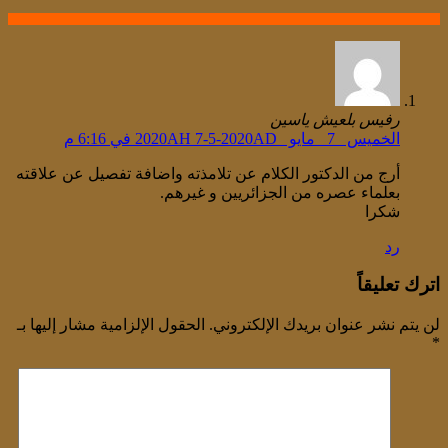
رفيس بلعيش ياسين
الخميس _7 _مايو _2020AH 7-5-2020AD في 6:16 م
أرج من الدكتور الكلام عن تلامذته واضافة تفصيل عن علاقته
بعلماء عصره من الجزائريين و غيرهم.
شكرا
رد
اترك تعليقاً
لن يتم نشر عنوان بريدك الإلكتروني.
الحقول الإلزامية مشار إليها بـ
*