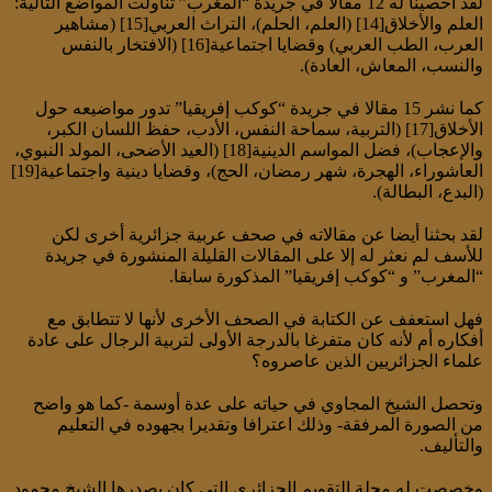
لقد أحصينا له 12 مقالا في جريدة “المغرب” تناولت المواضع التالية:
العلم والأخلاق[14] (العلم، الحلم)، التراث العربي[15] (مشاهير
العرب، الطب العربي) وقضايا اجتماعية[16] (الافتخار بالنفس
والنسب، المعاش، العادة).
كما نشر 15 مقالا في جريدة “كوكب إفريقيا” تدور مواضيعه حول
الأخلاق[17] (التربية، سماحة النفس، الأدب، حفظ اللسان الكبر،
والإعجاب)، فضل المواسم الدينية[18] (العيد الأضحى، المولد النبوي،
العاشوراء، الهجرة، شهر رمضان، الحج)، وقضايا دينية واجتماعية[19]
(البدع، البطالة).
لقد بحثنا أيضا عن مقالاته في صحف عربية جزائرية أخرى لكن
للأسف لم نعثر له إلا على المقالات القليلة المنشورة في جريدة
“المغرب” و “كوكب إفريقيا” المذكورة سابقا.
فهل استعفف عن الكتابة في الصحف الأخرى لأنها لا تتطابق مع
أفكاره أم لأنه كان متفرغا بالدرجة الأولى لتربية الرجال على عادة
علماء الجزائريين الذين عاصروه؟
وتحصل الشيخ المجاوي في حياته على عدة أوسمة -كما هو واضح
من الصورة المرفقة- وذلك اعترافا وتقديرا بجهوده في التعليم
والتأليف.
وخصصت له مجلة التقويم الجزائري التي كان يصدرها الشيخ محمود