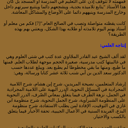
فمهمته لا تتوقف إذن على التعليم في المدرسة أو المسجد بل كان
هذا الأستاذ “يتابع تلاميذه بجدية، ويشجعهم دائما ويتتبع سيرتهم داخل
وخارج المدرسة وينبههم دائما على الأوضاع والمشاكل المعاشة.
كانت يقظته متواصلة وتصب في الصالح العام.”[7] فكم من معلم أو
أستاذ يهتم اليوم تلامذته أو طلابه بهذا الشكل، ويعتني بهم بهذه
الطريقة؟
إنتاجه العلمي:
لقد ألف الشيخ عبد القادر المجّاوي عدة كتب في شتى العلوم وهي
في غالبيتها كتب مدرسية، صغيرة الحجم موجهة لطلاب العلم. فمنها
ما طبع، ومنها ما بقي مخطوطا لم يطبع بعد. ويبلغ عددها حسب
الدكتور سعد الدين بن أبي شنب ثلاثة عشر كتابا ورسالة، وهي:
إرشاد المتعلمين، نصيحة المريدين، شرح إبن هشام، شرح اللامية
المجرادية في المسائل النحوية، الدرر البهية على اللامية المجرادية
في الجمل، نزهة الطّرف فيما يتعلّق بمعاني الصّرف، الدرر النحوية
على المنظومة الشبراوية، شرح الجمل النحوية، شرح منظومة ابن
غازي في التوقيت، الإفادة لمن يطلب الاستفادة، شرح منظومة
البدع، الفريدة السنية في الأعمال الجيبية، تحفة الأخبار فيما يتعلق
بالكسب والاختيار.
ضاعت العديد من هذه الكتب من المكتبات العامة والجامعية.