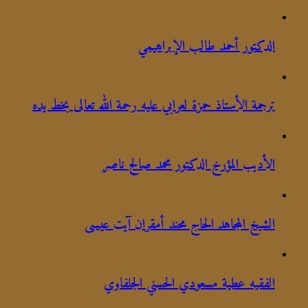
الدكتور أحمد طالب الإبراهيمي
ترجمة الأستاذ حمزة لعرابي عليه رحمة الله تعالى بخط يده
الأديب المؤرخ الدكتور محمد صالح ناصر
الشيخ المجاهد الحاج محند أمقران آيت عيسى
الفقيه عطية مسعودي الحسني الجلفاوي