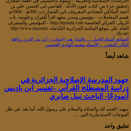
الدراسات الإسلاميّة والعربيّة. - ديبلوم ماجيستير في الفقه المقارن
(تحقيق جزء من كتاب عيون الأدلّة - للقاضي أبي الحسن علي بن
أحمد المالكي البغدادي المعروف بابن القصار (ت :398هـ - 1008م-
قسم المعاملات. - مؤسس ومدير معهد اقرأ للقرآن وعلومه، باب
الزوار- الجزائر العاصمة http://iqraadz.com/ - المؤسس والمشرف
العام على موقع المكتبة الجزائرية الشّاملة http://www.shamela-
dz.net/
السابق
أستاذ الجيل … والدنا زهير إحدادن – أ.د. بدر الدين زواقة
التالي
التخنزر – الأستاذ محمد الهادي الحسني
شاهد أيضاً
جهود المدرسة الإصلاحية الجزائرية في
دراسة المصطلح القرآني –تفسير ابن باديس
أنموذجًا- الباحث نبيل صابري
تمهيد: الحمد لله والصلاة والسلام على رسول الله، أما بعد: في ظل
الموجات الاستدمارية التي …
تعليق واحد