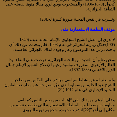
كحول (1870-1936) والمستعرب بودي لوي مقالا منوها بفضله على
الثقافة الجزائرية.
ونشرت في نفس المجلة صورة كبيرة له.[20]
موقف السلطة الاستعمارية منه:
لا ندري إن اتصل الشيخ المجاوي بالإمام محمد عبده (1849-
1905)خلال زيارته للجزائر في عام 1903. فلم يتحدث عن ذلك أي
باحث درس هذا الموضوع رغم وجوده آنذاك بالجزائر العاصمة.
ونحن نعلم أن العديد من النخبة الجزائرية حرصت على اللقاء بهذا
العالم الأزهري المعروف وتلميذ زعيم الإصلاح الشهير الإمام جمال
الدين الأفغاني (1838-1897).
ولم نعثر له عن نشاط سياسي مباشر على العكس من صاحبه
الشيخ عبد الحليم بن سماية الذي عبّر بصراحة عن معارضته لقانون
التجنيد الإجباري في عام 1912.[21]
وعلى الرغم من ذلك لقي “إهانات من بعض الناس كما لقي
مقاومات وصعابا من السلطة الاستعمارية التي طفقت تنقله من
مكان إلى آخر”[22]لتشتيت جهوده وتحجيم دوره التربوي.