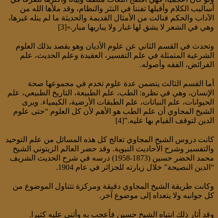
أساليب الكلام وأقبلها تفننا في النثر والنظام، وقد ملأها الله من
الآداب والحكم فنالت من الأمثال القديمة والحديثة ما لم ينله غيرها،
وهي في الشعر لا يشق لها غبار ولا يباريها مبار.»[3]
وتحدث في القسم الثاني عن علوم الأديان وهو يقصد بذلك العلوم
الشرعية المتمثلة في علم التفسير، العقيدة وعلم الحديث، علم
الفرائض، الفقه وأصوله.
أما القسم الثالث يتضمن عدة علوم تخدم في مجموعها صحة
الإنسان، وهي في نظره: الطب، علم الطبيعة، التاريخ الطبيعي، علم
الحيوانات، علم النباتات، علم الطبقات الأرضية، الكيمياء. ويرى
الشيخ المجاوي أن علم الطب هو الأهم لأن كل العلوم “حتى علوم
الدين لتوقف القيام بها عليه.”[4]
كانت دروس الشيخ المجاوي تعالج كل هذه المسائل من علم التوحيد
والتفسير وشرح الأحاديث النبوية. وقد حضر العالم الزيتوني الشيخ
محمد الخضر حسين (1873-1958) درسه في شرح الحديث الشريف
“الدين النصيحة” خلال زيارته للجزائر في عام 1904.
وكانت طريقة الشيخ المجاوي دقيقة ومركزة تتناول الموضوع من
كل جوانبه ولا يتعداه إلى موضوع آخر.
وقد أثار ذلك انتباه الشيخ حسين فأعجب به وأثنى عليه كثيرا.