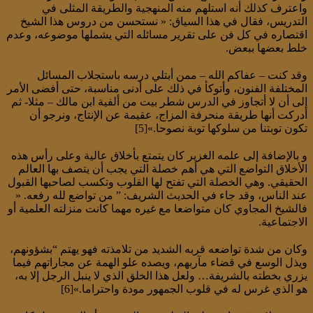
واعترف كذلك أنه استلهم منه المنهجية والطريقة المثلى في
التدريس، فقال في هذا السياق: « نستحسن من دروس هذا الشيخ
اقتصاره في كل فن على تقرير مسائله التي يشملها موضوعه، وعدم
خلط بعضها ببعض.
وقد كنت – عفاكم الله – ممن أبتلي درسه باستجلاب المسائل
المختلفة الفنون، وأتوكأ في ذلك على أدنى مناسبة، حتى أفضى الأمر
إلى أن لا أتجاوز في الدرس شطر بيت من ألفية ابن مالك – مثلا- ثم
أدركت أنها طريقة منحرفة المزاج، عقيمة عن الإنتاج، ونرجو أن
تكون توبتنا من سلوكها توبة نصوحا.»[5]
و بالإضافة إلى علمه الغزير كان يتمتع بأخلاق عالية وعلى رأس هذه
الأخلاق التواضع التي هي أهم خصلة التي يجب أن يتصف بها العالم
الحقيقي. وهي الخصلة التي تفتح لها القلوب وتكسب لصاحبها القبول
عند الناس، وقد جاء في الحديث الشريف: ” من تواضع لله رفعه. «
فالشيخ المجاوي كان متواضعا مع غيره مهما كانت منزلته العلمية أو
الاجتماعية.
وكان من شدة تواضعه قربه الشديد من تلامذته فهو يهتم “بشؤونهم،
ويذل الوسع في قضاء مآربهم، ويصده علو الهمة عن مجاراتهم فيما
يزري بخطته بالشريفة… ولعل هذا الخلق الذي لا ينبل الرجل إلا به،
هو الذي غرس له في قلوب الجمهور مودة واحتراما.»[6]