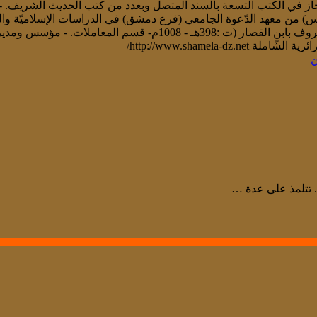
از في الكتب التسعة بالسند المتصل وبعدد من كتب الحديث الشريف. - شه
يسانس) من معهد الدّعوة الجامعي (فرع دمشق) في الدراسات الإسلاميّة وا
عيون الأدلّة - للقاضي أبي الحسن علي بن أحمد المالكي البغدادي المعروف ب
ن
. تتلمذ على عدة …