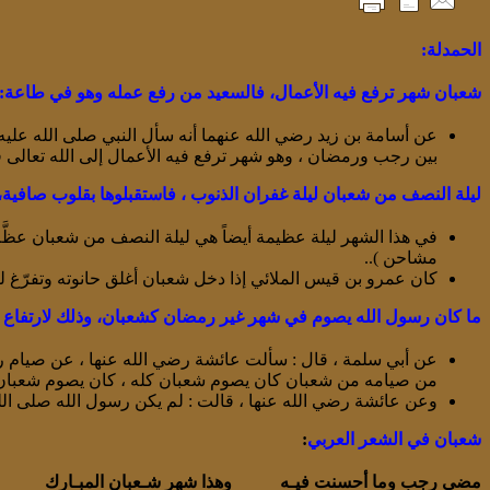
الحمدلة:
شعبان شهر ترفع فيه الأعمال، فالسعيد من رفع عمله وهو في طاعة:
عن أسامة بن زيد رضي الله عنهما أنه سأل النبي صلى الله علي
بين رجب ورمضان ، وهو شهر ترفع فيه الأعمال إلى الله تعالى ف
ليلة النصف من شعبان ليلة غفران الذنوب ، فاستقبلوها بقلوب صافية،
في هذا الشهر ليلة عظيمة أيضاً هي ليلة النصف من شعبان عظَّم 
مشاحن )..
كان عمرو بن قيس الملائي إذا دخل شعبان أغلق حانوته وتفرّغ لق
ما كان رسول الله يصوم في شهر غير رمضان كشعبان، وذلك لارتفاع ال
عن أبي سلمة ، قال : سألت عائشة رضي الله عنها ، عن صيام رس
من صيامه من شعبان كان يصوم شعبان كله ، كان يصوم شعبان إل
وعن عائشة رضي الله عنها ، قالت : لم يكن رسول الله صلى ال
شعبان في الشعر العربي
:
مضى رجب وما أحسنت فيـه وهذا شهر شـعبان المبـارك