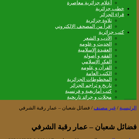
أعلام جزائرية معاصرة
خطب جزائرية
قراء الجزائر
تلاوة جزائرية
اقرأ من المصحف الإلكتروني
كتب جزائرية
الأدب و الشعر
الحديث و علومه
العقيدة الإسلامية
الفقه و أصوله
الفكر الإسلامي
القرآن و علومه
الكتب العامة
المخطوطات الجزائرية
تاريخ و تراجم الجزائر
كتب أمازيغية و فرنسية
مجلات و جرائد تاريخية
الرئيسية
/
غير مصنف
/
فضائل شعبان – عمار رقبة الشرفي
فضائل شعبان – عمار رقبة الشرفي