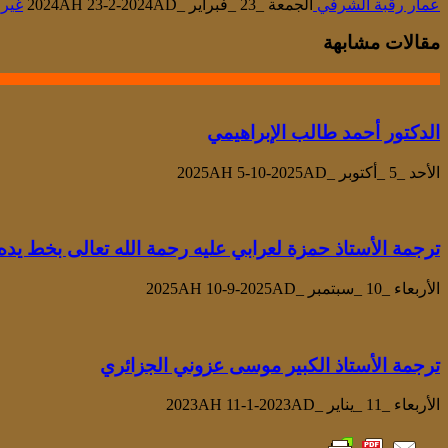
عمار رقبة الشرفي
الجمعة _23 _فبراير _2024AH 23-2-2024AD
غير
مقالات مشابهة
الدكتور أحمد طالب الإبراهيمي
الأحد _5 _أكتوبر _2025AH 5-10-2025AD
ترجمة الأستاذ حمزة لعرابي عليه رحمة الله تعالى بخط يده
الأربعاء _10 _سبتمبر _2025AH 10-9-2025AD
ترجمة الأستاذ الكبير موسى عزوني الجزائري
الأربعاء _11 _يناير _2023AH 11-1-2023AD