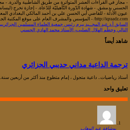
- مجاز في القراءات العشر المتواترة من طريق الشاطبية والدرة. - مج
الحسني بدمشق. - شهادة الدّورة التّأهيليّة للدّعاة. - إجازة تخرج (ل
http://iqraadz.com/ - المؤسس والمشرف العام على موقع المكتبة الجزائرية الشّاملة http://www.shamela-dz.net/
السابق
أ.د عبد المجــيد بيرم رئيس جمعية العلماء المسلمين الجزائريي
التالي
وحطّم الهلال الصليب- الأستاذ محمد الهادي الحسني
شاهد أيضاً
ترجمة الداعية مداني حديبي الجزائري
أستاذ رياضيات.. داعية متجول ، إمام متطوع منذ أكثر من أربعين سنة.
تعليق واحد
بوشافة عبد الوهاب