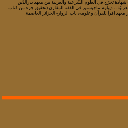
ادة تخرّج في العلوم الشّرعية والعربية من معهد بدرالدّين
لعربيّة. - ديبلوم ماجيستير في الفقه المقارن (تحقيق جزء من كتاب
ابن القصار (ت :398هـ - 1008م- قسم المعاملات. - مؤسس ومدير معهد اقرأ للقرآن وعلومه، باب الزوار- الجزائر العاصمة