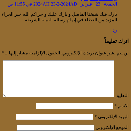
الجمعة _23 _فبراير _2024AH 23-2-2024AD في 11:55 ص
بارك فيك شيخنا الفاضل و بارك عليك و جزاكم الله خير الجزاء 
المزيد من العطاء في إتمام رسالة النبيلة الشريفة
رد
اترك تعليقاً
لن يتم نشر عنوان بريدك الإلكتروني.
الحقول الإلزامية مشار إليها بـ
*
التعليق
الاسم
*
البريد الإلكتروني
*
الموقع الإلكتروني