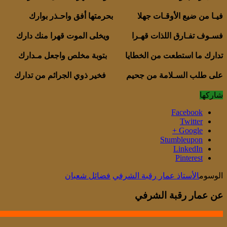
فيـا من ضيع الأوقـات جهلا بحرمتها أفق واحـذر بوارك
فسـوف تفـارق اللذات قهـرا ويخلى الموت قهرا منك دارك
تدارك ما استطعت من الخطايا بتوبة مخلص واجعل مـدارك
على طلب السـلامة من جحيم فخير ذوي الجرائم من تدارك
شاركها
Facebook
Twitter
Google +
Stumbleupon
LinkedIn
Pinterest
الوسوم
الأستاذ عمار رقبة الشرفي
فضائل شعبان
عن عمار رقبة الشرفي