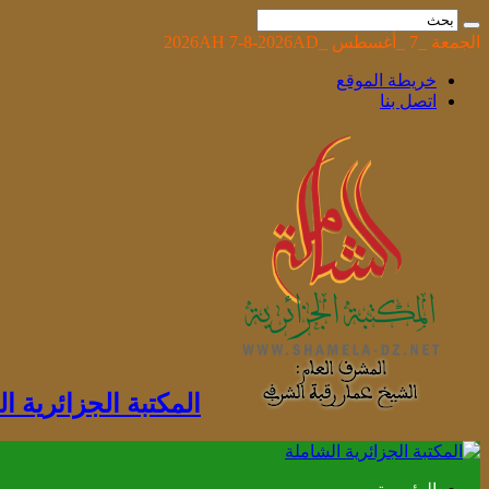
الجمعة _7 _أغسطس _2026AH 7-8-2026AD
خريطة الموقع
اتصل بنا
المكتبة الجزائرية 