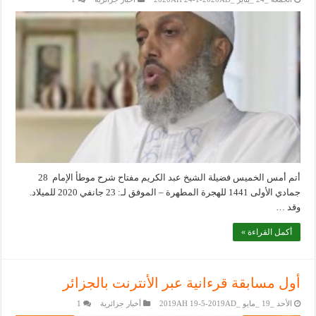
أتم أمس الخميس فضيلة الشيخ عبد الكريم مفتاح شرح موطأ الإمام 28
جمادي الأولى 1441 للهجرة المطهرة – الموفق لـ: 23 جانفي 2020 للميلاد.
وقد …
أكمل القراءة »
أول مسابقة قرءانية عبر الأنترنت بالجزائر
الأحد _19 _مايو _2019AH 19-5-2019AD
أخبار جزائرية
1