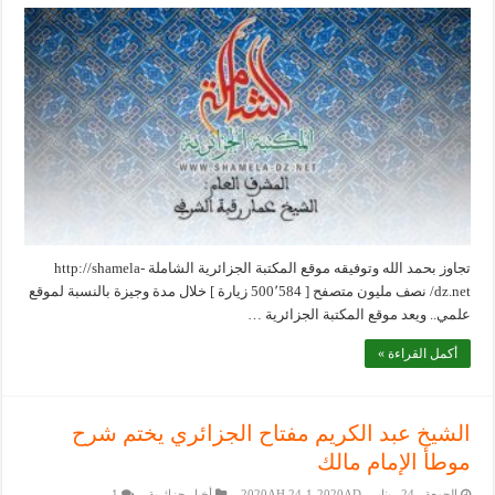
تجاوز بحمد الله وتوفيقه موقع المكتبة الجزائرية الشاملة http://shamela-
dz.net/ نصف مليون متصفح [ 500٬584 زيارة ] خلال مدة وجيزة بالنسبة لموقع
علمي.. ويعد موقع المكتبة الجزائرية …
أكمل القراءة »
الشيخ عبد الكريم مفتاح الجزائري يختم شرح
موطأ الإمام مالك
الجمعة _24 _يناير _2020AH 24-1-2020AD
أخبار جزائرية
1