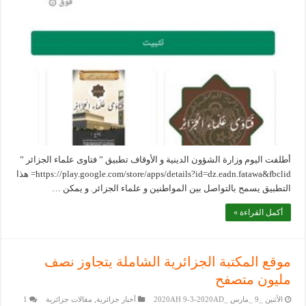
أطلفت اليوم وزارة الشؤون الدينية و الأوقاف تطبيق ” فتاوى علماء الجزائر ”
https://play.google.com/store/apps/details?id=dz.eadn.fatawa&fbclid= هذا
التطبيق يسمح بالتواصل بين المواطنين و علماء الجزائر. و يمكن …
أكمل القراءة »
موقع المكتبة الجزائرية الشاملة يتجاوز نصف
مليون متصفح
الأثنين _9 _مارس _2020AH 9-3-2020AD
أخبار جزائرية
,
مقالات جزائرية
1