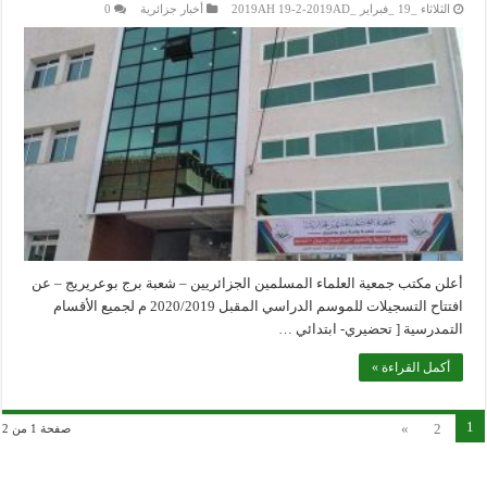
الثلاثاء _19 _فبراير _2019AH 19-2-2019AD
أخبار جزائرية
0
أعلن مكتب جمعية العلماء المسلمين الجزائريين – شعبة برج بوعريريج – عن
افتتاح التسجيلات للموسم الدراسي المقبل 2020/2019 م لجميع الأقسام
التمدرسية [ تحضيري- ابتدائي …
أكمل القراءة »
1
»
2
صفحة 1 من 2