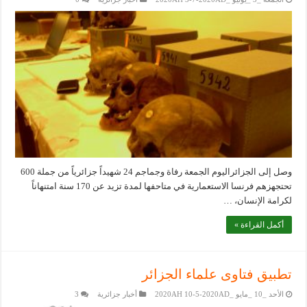
وصل إلى الجزائراليوم الجمعة رفاة وجماجم 24 شهيداً جزائرياً من جملة 600
تحتجهزهم فرنسا الاستعمارية في متاحفها لمدة تزيد عن 170 سنة امتنهاناً
لكرامة الإنسان، …
أكمل القراءة »
تطبيق فتاوى علماء الجزائر
الأحد _10 _مايو _2020AH 10-5-2020AD
أخبار جزائرية
3