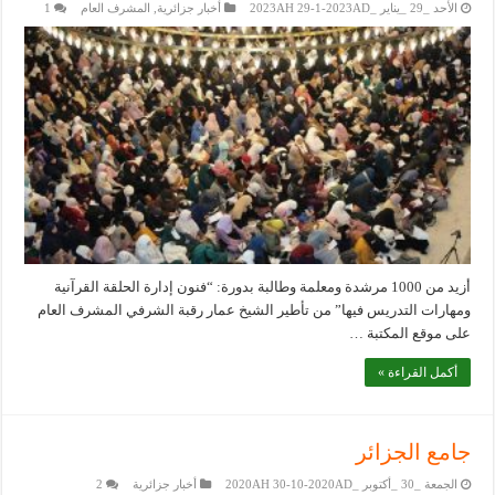
الأحد _29 _يناير _2023AH 29-1-2023AD
أخبار جزائرية
,
المشرف العام
1
أزيد من 1000 مرشدة ومعلمة وطالبة بدورة: “فنون إدارة الحلقة القرآنية
ومهارات التدريس فيها” من تأطير الشيخ عمار رقبة الشرفي المشرف العام
على موقع المكتبة …
أكمل القراءة »
جامع الجزائر
الجمعة _30 _أكتوبر _2020AH 30-10-2020AD
أخبار جزائرية
2