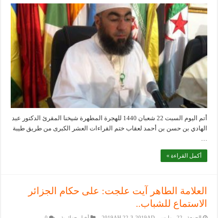
أتم اليوم السبت 22 شعبان 1440 للهجرة المطهرة شيخنا المقرئ الدكتور عبد
الهادي بن حسن بن أحمد لعقاب ختم القراءات العشر الكبرى من طريق طيبة
…
أكمل القراءة »
العلامة الطاهر آيت علجت: على حكام الجزائر
الاستماع للشباب..
الجمعة _22 _مارس _2019AH 22-3-2019AD
أخبار جزائرية
0