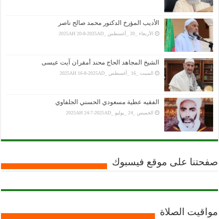
الأديب المؤرخ الدكتور محمد صالح ناصر
الأربعاء _20 _أغسطس _2025AH 20-8-2025AD
الشيخ المجاهد الحاج محند أمقران آيت عيسى
السبت _16 _أغسطس _2025AH 16-8-2025AD
الفقيه عطية مسعودي الحسني الجلفاوي
الخميس _24 _يوليو _2025AH 24-7-2025AD
صفحتنا على موقع فيسبوك
مواقيت الصلاة