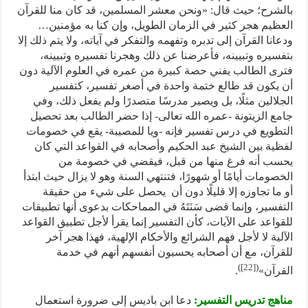
بالشرح؛ حيث قال: «ونحن معشر المسلمين، قد كان منا للقرآن
العظيم هجر كثير في الزمان الطويل، وإن كنا به مؤمنين…
ودعانا القرآن إلى تدبره وتفهمه والتفكر في آياته، ولا يتم ذلك إلا
بتفسيره وتبيينه، فأعرضنا عن ذلك وهجرنا تفسيره وتبيينه،
فترى الطالب يفني حصة كبيرة من عمره في العلوم الآلية دون
أن يكون قد طالع ختمة واحدة في أصغر تفسير، كتفسير
الجلالين مثلًا، بل ويصير مدرسًا متصدرًا ولم يفعل ذلك، وفي
جامع الزيتونة -عمره الله تعالى- إذا حضر الطالب بعد تحصيل
التطويع في درس تفسير فإنه -ويا للمصيبة- يقع في خصومات
لفظية بين الشيخ عبد الحكيم وأصحابه في القواعد التي كان
يحسب أنه فرغ منها من قبل، فيقضي في خصومة من
الخصومات أيامًا أو شهورًا، فتنتهي السنة وهو لا يزال حيث ابتدأ
أو ما تجاوزه إلا قليلًا دون أن يحصل على شيء من حقيقة
التفسير، وإنما قضى سَنَتَهُ في المماحكات بدعوى أنها تطبيقات
للقواعد على الآيات، كأن التفسير إنما يقرأ لأجل تطبيق القواعد
الآلية لا لأجل فهم الشرائع والأحكام الإلهية، فهذا هجر آخر
للقرآن، مع أن أصحابه يحسبون أنفسهم أنهم في خدمة
)
[22]
(
القرآن»
.
مناهج تدريس التفسير:
دعا ابن باديس إلى ضرورة استعمال