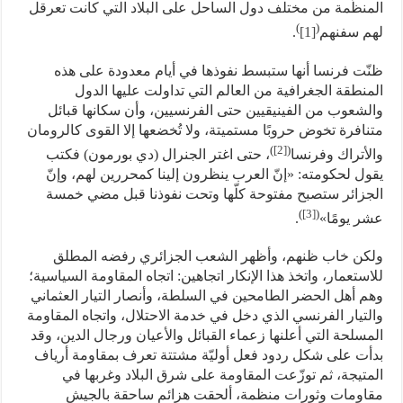
المنظّمة من مختلف دول الساحل على البلاد التي كانت تعرقل
)
(
لهم سفنهم
[1]
.
ظنّت فرنسا أنها ستبسط نفوذها في أيام معدودة على هذه
المنطقة الجغرافية من العالم التي تداولت عليها الدول
والشعوب من الفينيقيين حتى الفرنسيين، وأن سكانها قبائل
متنافرة تخوض حروبًا مستميتة، ولا تُخضعها إلا القوى كالرومان
)
[2]
(
والأتراك وفرنسا
، حتى اغتر الجنرال (دي بورمون) فكتب
يقول لحكومته: «إنّ العرب ينظرون إلينا كمحررين لهم، وإنّ
الجزائر ستصبح مفتوحة كلّها وتحت نفوذنا قبل مضي خمسة
)
[3]
(
عشر يومًا»
.
ولكن خاب ظنهم، وأظهر الشعب الجزائري رفضه المطلق
للاستعمار، واتخذ هذا الإنكار اتجاهين: اتجاه المقاومة السياسية؛
وهم أهل الحضر الطامحين في السلطة، وأنصار التيار العثماني
والتيار الفرنسي الذي دخل في خدمة الاحتلال، واتجاه المقاومة
المسلحة التي أعلنها زعماء القبائل والأعيان ورجال الدين، وقد
بدأت على شكل ردود فعل أوليّة مشتتة تعرف بمقاومة أرياف
المتيجة، ثم توزّعت المقاومة على شرق البلاد وغربها في
مقاومات وثورات منظمة، ألحقت هزائم ساحقة بالجيش