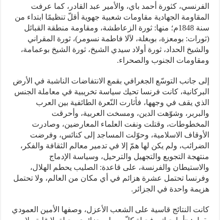
الفرنسي، كثورة أحمد باي، والأمير عبد القادر، كما عرفت
المقاومة الجهادية مقاومات شعبية جهوية أقلّ تنظيمًا ابتداء من
سنة 1848م؛ منها: ثورة الزعاطشة، ومقاومة منطقة القبائل
(ثورات: بومعزة، بوبغلة، لآلا فاطمة نسومر)، ثورة المقراني
والشيخ الحداد، ثورة أولاد سيدي الشيخ، ثورة الشيخ بوعمامة،
ومقاومات الجنوب والصحراء.
إلى جانب التوسّع الجغرافي بقمع الانتفاضات الناشبة في الأرض
البركانية، كانت فرنسا تحيك سياسة تخريبية في معاملة الجنس
الذي يقف في وجهها، فأثارت النّعرة الطائفية بين العرب
والبربر، وشوّهت الدين، ومسخت العربية، وأحرقت
المخطوطات، وقتلت ونفت العلماء المعارضين، وصادرت
الأوقاف الاسلامية، وحوّلت المساجد إلى كنائس، وفرضت
الضرائب، ولم يكن لها همّ إلا في تدمير معالم الثقافة والفكر،
منتهجة التجويع والتجهيل والترحيل، وسياسة الإدماج
والاستيطان والفرنسة، على قاعدة: الصليب يحطم الهلال،
وفرنسا تحتمل عشرة هزائم في أي مكان من العالم، ولا تحتمل
هزيمة واحدة في الجزائر.
كانت النتائج قاسية على الشعب الأعزل، وصفها الأمين العمودي