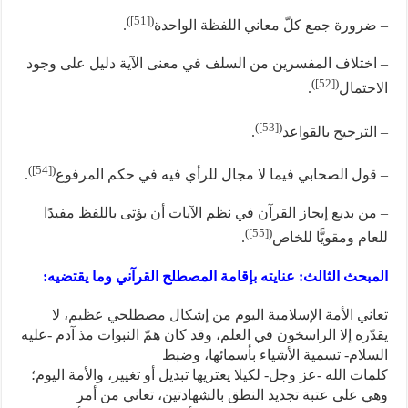
)
[51]
(
– ضرورة جمع كلّ معاني اللفظة الواحدة
.
– اختلاف المفسرين من السلف في معنى الآية دليل على وجود
)
[52]
(
الاحتمال
.
)
[53]
(
– الترجيح بالقواعد
.
)
[54]
(
– قول الصحابي فيما لا مجال للرأي فيه في حكم المرفوع
.
– من بديع إيجاز القرآن في نظم الآيات أن يؤتى باللفظ مفيدًا
)
[55]
(
للعام ومقويًّا للخاص
.
المبحث الثالث: عنايته بإقامة المصطلح القرآني وما يقتضيه:
تعاني الأمة الإسلامية اليوم من إشكال مصطلحي عظيم، لا
يقدّره إلا الراسخون في العلم، وقد كان همّ النبوات مذ آدم -عليه
السلام- تسمية الأشياء بأسمائها، وضبط
كلمات الله -عز وجل- لكيلا يعتريها تبديل أو تغيير، والأمة اليوم؛
وهي على عتبة تجديد النطق بالشهادتين، تعاني من أمر