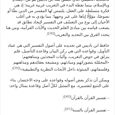
وبالإسلام، بينما نقطة البدء في التغريب غربية غريبة؛ إذ هي
فكرة متسلطة على العقل، يلتمس لها المفسر من الدين نصًّا أو
نصوصًا، مؤوِّلًا إياها على غير وجهها؛ مما يؤدي به في أغلب
الأحيان إلى نوع من التعسّف في التفسير لإيجاد تطابق قد
يصعب قياسه بين مبادئ العلم الحديث والآيات القرآنية، ومن هنا
)
[38]
(
يتحدد الفرق بين التجديد والتغريب
.
حافظ ابن باديس في تجديده على أصول التفسير التي هي عماد
التأويل، وقواعده التي هي ركن البيان وقاعدة التأصيل، فلم
ينزلق في حوض التغريب، وآليات المحدثين ومناهجهم؛
«المحمّلة بتصوراتهم ومبادئهم، ومشبعة بعقائدهم ومذاهبهم
)
[39]
(
وفلسفاتهم، المبثوثة داخل الأبحاث النظرية والتطبيقية»
.
ويمكن أن نذكر بعض أصوله وقواعده على وجه الاختصار، بناء
على التتبع لتفسيره، مع التمثيل لكلّ أصل وقاعدة بمثال واحد:
)
[40]
(
– تفسير القرآن بالقرآن
.
)
[41]
(
– تفسير القرآن بالسنة
.