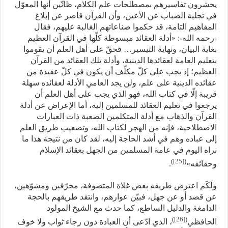
يحشرون تفاسيرهم بمصطلحات علم الكلام، ظانّين أنها المعوّل
في تجلية الضباب عن الأعين، وأن القرآن قاصر عن إبلاغ
المفاهيم التامة، قد حكموا صناعاتهم الغالبة عليهم، فقال
-رحمه الله-: «أدلة العقائد مبسوطة كلّها في القرآن العظيم
بغاية البيان، ونهاية التيسير… فحقّ على أهل العلم أن يقوموا
بتعليم العامة لعقائدها الدينية، وأدلة تلك العقائد من القرآن
العظيم؛ إذ يجب على كلّ مكلّف أن يكون في كلّ عقيدة من
عقائده الدينية على علم، ولن يجد العامي الأدلة لعقائده سهلة
قريبة إلّا في كتاب الله، فهو الذي يجب على أهل العلم أن
يرجعوا في تعليم العقائد للمسلمين إليه، أما الإعراض عن أدلة
القرآن والذهاب مع أدلة المتكلمين الصعبة ذات العبارات
الاصطلاحية، فإنه من الهجر لكتاب الله، وتصعيب طريق العلم
إلى عباده وهم في أشد الحاجة إليه، لقد كان من نتيجة هذا ما
نراه اليوم في عامة المسلمين من الجهل بعقائد الإسلام
)
[25]
(
وحقائقه»
.
ولَكَم اعترض طريقه بعض غلاة المتصوفة، محرّفين ومشوّهين،
عن قصد أو عن جهل، فبيّن عوارهم، وانتقد طريقهم بالحجة
الدامغة والدليل الساطع، كما حدث مع الشيخ المولود
)
[26]
(
الحافظي
، الذي ادّعى أن العبادة دون رجاء ثواب ولا خوف