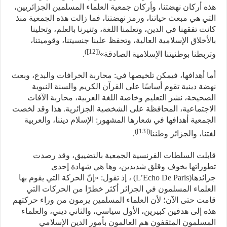
هذه أركان نهضتنا، وأركان جمعية العلماء المسلمين الجزائريين،
التي هي مبعث حياتنا، ورمز نهضتنا، فما زالت هذه الجمعية منذ
كانت تفقهنا في الدين، وتعلمنا اللغة، وتنيرنا بالعلم، وتحلينا
بالأخلاق الإسلامية العالية، وتحفظ علينا جنسيتنا، وقوميتنا،
)
[12]
(
وتربطنا بوطنيتنا الإسلامية الصادقة»
.
أما أهدافها، فيمكن تلخيصها في: محاربة الخرافات والبدع، وبعث
نهضة دينية تقوم أساسًا على القرآن الكريم والسنة النبوية
الصحيحة، نشر التعليم وخاصة اللغة العربية، محاربة الآفات
الاجتماعية، المحافظة على الشخصية الجزائرية. هذا وقد لخصت
الجمعية أهدافها في شعارها المشهور: الإسلام ديننا، والعربية
)
[13]
(
لغتنا، والجزائر وطننا
.
قابلت السلطات الفرنسية الجمعية بالتضييق، وقد رصدت
تطوراتها بخوف وقلق شديدين، وها هي شهادة إحدى
جرائدها(L’Echo De Paris) ، إذ تقول: «إنّ الحركة التي يقوم بها
العلماء المسلمون في الجزائر أكثر خطرًا من الحركات التي
قامت حتى الآن؛ لأن العلماء المسلمين يرمون من وراء حركتهم
هذه إلى هدفين كبيرين، الأول سياسي، والثاني ديني، والعلماء
المسلمون المثقفون هم العالمون بأمور الدين الإسلامي