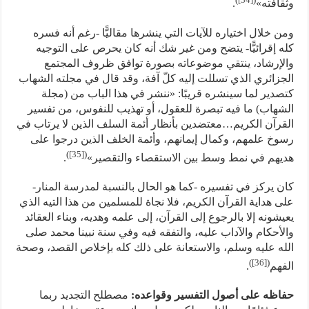
وثقافته»
.
ومن خلال اختياره للآيات التي ينشرها مقاليًّا -رغم أنه فسره
كله إقرائيًّا- يتضح ومن غير شك أنه كان يحرص على التوجيه
والإرشاد، ينتقي موضوعاته بصورة توافق ظروف المجتمع
الجزائري الذي تسللت إليه كلّ آفة، وقد قال في مجلته الشهاب
كتصدير لما سينشره قريبًا: «ننشر في هذا الباب من (مجلة
الشهاب) ما فيه تبصرة للعقول، أو تهذيب للنفوس، من تفسير
القرآن الكريم…معتضدين بأنظار أئمة السلف الذين لا يرتاب في
رسوخ علمهم، وكمال إيمانهم، وأئمة الخلف الذين درجوا على
)
[35]
(
هديهم في نمط وسط بين الاستقصاء والتقصير»
.
كان يركز في تفسيره -كما هو الحال بالنسبة لمدرسة المنار-
على هداية القرآن الكريم، فلا نجاة للمسلمين من هذا التيه الذي
يعيشونه إلا بالرجوع إلى القرآن، إلى علمه وهديه، وبناء العقائد
والأحكام والآداب عليه، والتفقه فيه وفي سنة نبينا محمد صلى
الله عليه وسلم، والاستعانة على ذلك كله بإخلاص القصد، وصحة
)
[36]
(
الفهم
.
حفاظه على أصول التفسير وقواعده:
مصطلح التجديد ربما