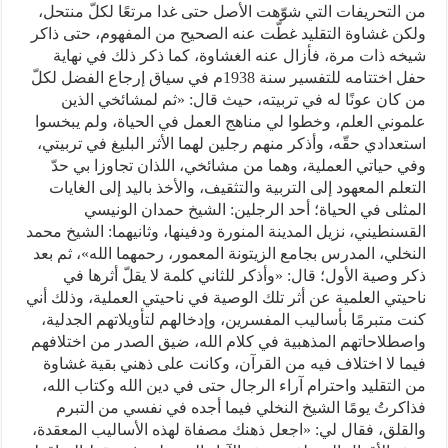
من التحريفات التي شوّهت الأصل حتى غدا مرتعًا لكلّ منتحل،
ولكن غشاوة التقليد غطّت عنه الصحيح من المفهوم، حتى ذاكر
شيخه ذات مرة، فأزال عنه الغشاوة، كما ذكر ذلك في نهاية
حفل اختتامه للتفسير سنة 1938م في سياق إرجاع الفضل لكلّ
من كان عونًا له في تربيته، حيث قال: «ثم لمشائخي الذين
علموني العلم، وخطوا لي مناهج العمل في الحياة، ولم يبخسوا
استعدادي حقّه، وأذكر منهم رجلين لهما الأثر البليغ في تربيتي،
وفي حياتي العملية، وهما من مشائخي، اللذان تجاوزا بي حدّ
التعلم المعهود إلى التربية والتثقيف، والأخذ باليد إلى الغايات
المثلى في الحياة؛ أحد الرجلين: الشيخ حمدان الونيسي
القسنطيني، نزيل المدينة المنورة ودفينها، وثانيهما: الشيخ محمد
النخلي، المدرس بجامع الزيتونة المعمور، رحمهما الله»، ثم بعد
ذكر وصية الأول؛ قال: «وأذكر للثاني كلمة لا يقلّ أثرها في
ناحيتي العلمية عن أثر تلك الوصية في ناحيتي العملية، وذلك أني
كنت متبرمًا بأساليب المفسرين، وإدخالهم لتأويلاتهم الجدلية،
واصطلاحاتهم المذهبية في كلام الله، ضيق الصدر من اختلافهم
فيما لا اختلاف فيه من القرآن، وكانت على ذهني بقية غشاوة
من التقليد واحترام آراء الرجال حتى في دين الله وكتاب الله،
فذاكرتُ يومًا الشيخ النخلي فيما أجده في نفسي من التبرم
والقلق، فقال لي: «اجعل ذهنك مصفاة لهذه الأساليب المعقدة،