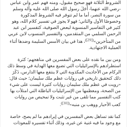
الشروط الثلاثة فهو صحيح مقبول، ومنه فهم عمر وابن عباس
-رضي الله عنهما- أَجَلَ رسول الله صلى الله عليه وآله وسلم
من سورة النصر، أما ما لم تتوفر فيه الشروط المذكورة
وخصوصًا الأول والثاني؛ فهو لا يجوز في تفسير كلام الله، وهو
كثير في التفاسير المنسوبة لبعض الصوفية، كتفسير ابن عبد
الرحمن السلمي من المتقدمين، والتفسير المنسوب لابن عربي
)
[29]
(
من المتأخرين»
، هذا في بيان الأسس السليمة وضدها أثناء
العملية الاجتهادية.
ومن بين ما نقده على بعض المفسرين في مناهجهم؛ كثرة
استطرادهم بالإسرائيليات التي تضيع معها الهداية في وسط ذلك
الركام من الأحاديث المكذوبة التي لا ينتفع معها الدارس، ذَكَرَ
ذلك كتحقيق تاريخي في روايات عظم ملك سليمان؛ حيث قال:
«رويت في عظم ملك سليمان روايات كثيرة ليست على شيء
من الصحة، ومعظمها من الإسرائيليات الباطلة التي امتلأت بها
كتب التفسير مما تلقى من غير تثبت ولا تمحيص من روايات
)
[30]
(
كعب الأحبار ووهب بن منبه»
.
كما نقد تساهل بعض المفسرين في إيرادهم ما لم يصح، خاصة
مع وجود ما فيه غنية عن غيره، وذلك أثناء تفسيره للمعوذات