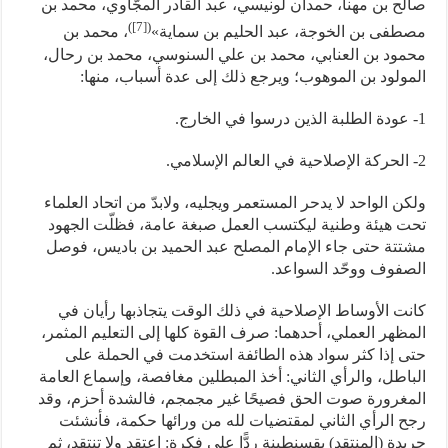
صالح بن مهنا، حمدان لونيسي، عبد القادر المجَّاوي، محمد بن
)
[7]
(
مصطفى بن الخوجة، عبد الحليم بن سماية»
، محمد بن
محمود بن العنابي، محمد بن علي السنوسي، محمد بن رحال،
المولود بن الموهوب؛ ويرجع ذلك إلى عدة أسباب، منها:
1- عودة الطلبة الذين درسوا في الخارج.
2- الحركة الإصلاحية في العالم الإسلامي.
ولكن الواحد لا يدحر المستعمر ويجليه، ولابدّ من اتحاد العلماء
تحت هيئة وطنية ليكتسب العمل صبغة عامة، فظلّت الجهود
مشتتة حتى جاء الإمام المصلح عبد الحميد بن باديس، فوصل
الصفوف ووحّد السواعد.
كانت الأوساط الإصلاحية في ذلك الوقت يتجاذبها رأيان في
المظهر العملي، أحدهما: صرف القوة كلها إلى التعليم المثمر،
حتى إذا كثر سواد هذه الطائفة استخدمت في الحملة على
الباطل، والرأي الثاني: أخذ المبطلين مغافصة، وإسماع العامة
المغرورة صوت الحق فصيحًا غير مجمجم، فالشدة أحزم، وقد
رجح الرأي الثاني لمقتضيات لله من ورائها حكمة، فأنشئت
جريدة (المنتقد) بقسنطينة ردًّا على فكرة: اعتقد ولا تنتقد، ثم