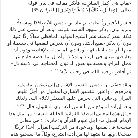
عقاب هي أكمل العبادات، فأنكر مقالته في بيان قوله
تعالى: {وَمَا أَرْسَلْنَاكَ إِلَّا مُبَشِّرًا وَنَذِيرًا}[الفرقان:65].
فنشر الأخير ردًّا عليه، ثم عاد ابن باديس للآية ناقدًا ومستدلًّا
بمزيد بيان، وذكر منهجه الفاسد بقوله: «وبعد أن مضى على ذلك
ثلاثة أشهر كاملة، نشر الشيخ المولود الحافظي مقالًا ردًّا علينا
دون أن يذكر جميع أدلتنا، ودون أن يتعرض لنقضها في سندها، أو
متنها، أو عدم انطباقها، أو إفادتها لما سيقت لإفادته، ودون أن
يعارضها بمثلها في الرتبة والدلالة، وأطال بما بعضه خارج عن
محل النزاع، وبعضه هو نفس الدعوى المحتاجة إلى الاستدلال»،
)
[27]
(
ثم أفاض -رحمه الله- في رحاب الآية
.
ولقد قسّم ابن باديس التفسير الإشاري إلى نوعين: مقبول،
ومرفوض، واعتبر التفسير الإشاري المقبول من أجلّ علوم
القرآن وذخائره التي يحرص عليها المفسّر لكلام الله، ولذلك
)
[28]
(
وبعد إيراده لنموذج من التفسير الإشاري المقبول، قال
:
«مثل هذه المعاني الدقيقة القرآنية الجليلة النفيسة من مثل هذا
الإمام الجليل من أجل علوم القرآن وذخائره؛ إذ هي معاني
صحيحة في نفسها، ومأخوذة من التركيب القرآني أخذًا عربيًّا
صحيحًا، ولها ما يشهد لها من أدلة الشرع، وكلّ ما استجمع هذه