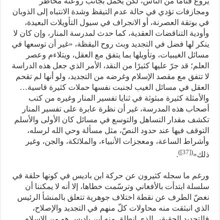
يروع فئامًا من الناس، لكن يحمل بجانب روعته مخاطر
ومجازفات تؤدي في حالة عدم التيقظ وشدة الانتباه إلى الذوبان
في بوتقة العصرنة، أو الانجراف في سيول التأويلات البعيدة،
وأودية التناقضات العقدية، كما حدث لمدرسة المنار، وإن كان لا
ينكر لها فضل في التجديد وبث روح اليقظة، «غير أن توسعها في
مسائل الغيبيات، وتأويلها بما يتفق مع العقل، ويتلاءم وعصر
العلم؛ قد جرّ عليها كثيرًا من النقد، الأمر الذي جعل هذه الدراسة
لا تتفق مع مقصد الإسلام وغرضه من التجديد، ولو أنها لم تقحم
العقل في مسائل الغيب لجنبت نفسها حملات كثيرة قاسية…
والأمثلة كثيرة مبثوثة في ثنايا تفسير المنار وغيره من كتب
أصحاب هذه المدرسة، غير أن نظرة عابرة على تفسير المنار
تكشف مقدار التساهل والتوسع في مسائل كان الأولى والأسلم
التوقف فيها عند حدود النصّ، مثل مسألة وحي الله لرسله،
وأشراط الساعة، ومعجزات الأنبياء، والملائكة، والجن، وغير
)
[37]
(
ذلك»
.
ورغم ما سجله كثيرون عن حركة ابن باديس في كونها حلقة في
سلسلة ابتدأت بالأفغاني وترسّمت خطاها، إلا أنه لا يمكننا أن
نغضّ الطرف عن نقطة اختلاف جوهرية تتعلق بالمنشأ الرئيس
الذي انبثقت منه محاولات كلّ منهم في التجديد والإصلاح،
فالتجديد الحقيقي الذي انطلق منه ابن باديس هو من الإسلام