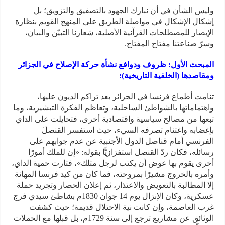
وليس الشأن في أن نبارك الجهود بالتصفيق والتزويق؛ بل
إشكال الإشكال في مواصلة الطريق على المنهج القويم بنظارة
الإبصار للمصطلحات القرآنية الأصلية، شعارنا التبيّن والبيان،
وسرّ صناعتنا مفتاح المفتاح.
المبحث الأول: ظروف ودوافع نشأة حركة الإصلاح في الجزائر
ومقاصدها (الخلفية التاريخية):
تنامت أطماع فرنسا في الجزائر بعد تراكم الديون عليها،
واهتماماتها بالشواطئ الساحلية، وتعاظم الفكرة التبشيرية، وما
تبعها من مصالح سياسية واقتصادية أخرى، فتحايلت على الداي
بإغضابه واغتنام تصرفه السيء، حيث استفسر القنصلَ
الفرنسي أمام قناصل الدول الأجنبية عن عدم جوابهم على
رسائله، فكان ردّ القنصل استفزازيًّا بقوله: «إن للملك أمورًا
أخرى يقوم بها عوض أن يكتب لرجل مثلك»، فثارت حمية الداي،
وأمره بالخروج مشيرًا بمروحته، فما كان من كيد فرنسا المهانة
إلا المطالبة بالتعويض والاعتذار، ثم إعلان الحصار وتجريد حملة
عسكرية، وكان الإنزال يوم 14 جوان 1830م بشاطئ سيدي فرج
غرب العاصمة، وإن كانت نية الاحتلال قديمة؛ حيث كشفت
الوثائق عن مشاريع ترجع إلى سنة 1729م، بل قبلها مع الحملات