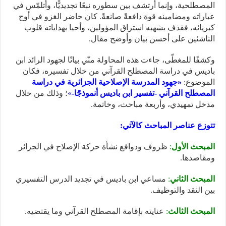
المصطلحية، وإنما أرتشف بين سطوره نبعًا تجديديًّا، وأتلمّس في
عباراته ومضامينه قوة دافعةً صانعةً. كان حاضر الغزو في أوج
كبريائه، فقذف بشهبه استراق المؤولين، وأحيا بهداياته قلوب
الناشئين على أحسن بيان وأوضح مقال.
وكشفًا للمغطّى، جاءت هذه المحاولة منّي بيانًا لجهود الرائد ابن
باديس في دراسة المصطلح القرآني من خلال تفسيره، فكان
الموضوع:
«جهود المدرسة الإصلاحية الجزائرية في دراسة
المصطلح القرآني -تفسير ابن باديس أنموذجًا-
»
؛ وذلك من خلال
مدخل تمهيدي، وأربعة مباحث، وخاتمة.
تتوزع عناصر المباحث كالآتي:
المبحث الأول
:
ظروف ودوافع نشأة حركة الإصلاح في الجزائر
ومقاصدها.
المبحث الثاني
:
مساعي ابن باديس في تجديد الدرس التفسيري
بين النقد والتوظيف.
المبحث الثالث
:
عنايته بإقامة المصطلح القرآني وما يقتضيه.