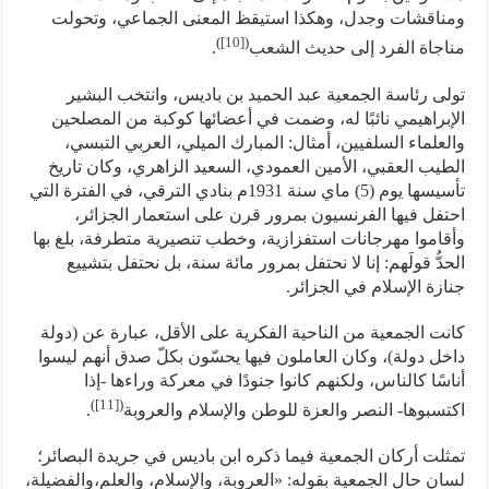
ومناقشات وجدل، وهكذا استيقظ المعنى الجماعي، وتحولت
)
[10]
(
مناجاة الفرد إلى حديث الشعب
.
تولى رئاسة الجمعية عبد الحميد بن باديس، وانتخب البشير
الإبراهيمي نائبًا له، وضمت في أعضائها كوكبة من المصلحين
والعلماء السلفيين، أمثال: المبارك الميلي، العربي التبسي،
الطيب العقبي، الأمين العمودي، السعيد الزاهري، وكان تاريخ
تأسيسها يوم (5) ماي سنة 1931م بنادي الترقي، في الفترة التي
احتفل فيها الفرنسيون بمرور قرن على استعمار الجزائر،
وأقاموا مهرجانات استفزازية، وخطب تنصيرية متطرفة، بلغ بها
الحدُّ قولَهم: إنا لا نحتفل بمرور مائة سنة، بل نحتفل بتشييع
جنازة الإسلام في الجزائر.
كانت الجمعية من الناحية الفكرية على الأقل، عبارة عن (دولة
داخل دولة)، وكان العاملون فيها يحسّون بكلّ صدق أنهم ليسوا
أناسًا كالناس، ولكنهم كانوا جنودًا في معركة وراءها -إذا
)
[11]
(
اكتسبوها- النصر والعزة للوطن والإسلام والعروبة
.
تمثلت أركان الجمعية فيما ذكره ابن باديس في جريدة البصائر؛
لسان حال الجمعية بقوله: «العروبة، والإسلام، والعلم،والفضيلة،