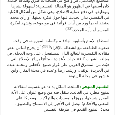
المجتمع الإسلامي، أثر واضح في استحداث طرق وأنماط جديدة،
كان أسبقها في الظهور هو المقالة التفسيرية؛ لسهولة نشرها
وتوظيفها في دفع عملية الإصلاح، وهي شكل من أشكال الكتابة
في التفسير، يدار الحديث فيها حول فكرة بعينها، أو رأي محدد
يعتضد له بما ورد من آيات قرآنية في موضوعه، وتشهد لفكرة
)
[32]
(
المفسر أو رأيه المحدد
.
استطاع الإمام بأسلوبه الهادف، وكلماته الموزونة، في وقت
)
[33]
(
صعوبة الطباعة، مع انشغاله بالإقراء
؛ أن يخرج للناس بعض
مقالاته التفسيرية لتعالج الداء المستفحل، على وجه العجلة، في
مجلته الشهاب كافتتاحيات لأعدادها، متأثرًا برياح الإصلاح التي
هبّت من المشرق العربي على غرار صنيع الأفغاني ومحمد عبده
في الجريدة الوثقى، ورشيد رضا وعبده في مجلة المنار، وابن
عاشور في مجلة الزيتونة.
التقسيم المنهجي:
الملحظ الماثل بداءة هو تقسيمه لمقالاته
بمنهج مطرد في الغالب، ينتقل فيه من وضع عنوان على الآية
المقرر شرحها، مرورًا بالمفردات والتراكيب، ومعرجًا على
المعنى والأحكام؛ ليصل في الأخير إلى الاستنتاج والتطبيق،
مجددًا المنهج القديم في طريقة التفسير.