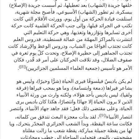
خلفها جريدة (الشهاب) بعد تعطيلها، ثم أسست جريدة (الإصلاح)
ببسكرة، ثم تطور (الشهاب) الأسبوعي، فأصبح مجلة شهرية،
استلمَت قيادة الحركة من أول يوم، وورثت الأقلام التي كانت
تكتب في الجرائد قبلها، وإلى جنب الحركة القلمية كانت حركة
أخرى تسايرها وتؤازرها وتغذيها، وهي حركة التعليم التي
انتشرت بالمراكز المهمّة من عمالة قسنطينة، فدروس العلم
كانت تجتذب أفواجًا من الشباب، ودروس الوعظ والإرشاد كانت
تجتذب الجماهير إلى حظيرة الإصلاح، وتحدث كلّ يوم ثغرة في
صفوف الضلال، وقد تلاقت الحركتان على أمر قد قُدر، فكان
)
[8]
(
الأمر هو تأسيس (جمعية العلماء المسلمين الجزائريين)
.
لم يكن باديسُ فيلسوفًا فيرى الحياة (شرًّا وخيرًا)، وليس هو
بشاعر فيراها (دمعة وابتسامة)، وما هو بمحب فيراها (فرقة
ولقيا)، ليس باديس بأحد هؤلاء، ولكنه وارث من ورثة الأنبياء
الذين لا يرون الحياة إلا جهادًا وانتصارًا، هكذا كان باديس يرى
الحياة، وعلى مقتضى ذلك فعل؛ فقد جاهد جهاد الأنبياء، وانتصر
)
[9]
(
انتصار الأنبياء
، لقد بدأت معجزة البعث تتدفق من كلماته،
فكانت ساعة اليقظة، وبدأ الشعب الجزائري المخدّر يتحرك، ويا
لها من يقظة جميلة مباركة، يقظة شعب ما زالت مقلتاه
مشحونتين بالنوم، فتحولت المناجاة إلى خطب ومحادثات