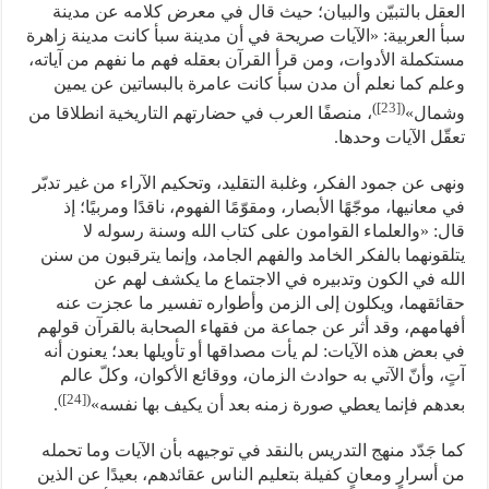
العقل بالتبيّن والبيان؛ حيث قال في معرض كلامه عن مدينة
سبأ العربية: «الآيات صريحة في أن مدينة سبأ كانت مدينة زاهرة
مستكملة الأدوات، ومن قرأ القرآن بعقله فهم ما نفهم من آياته،
وعلم كما نعلم أن مدن سبأ كانت عامرة بالبساتين عن يمين
)
[23]
(
وشمال»
، منصفًا العرب في حضارتهم التاريخية انطلاقا من
تعقّل الآيات وحدها.
ونهى عن جمود الفكر، وغلبة التقليد، وتحكيم الآراء من غير تدبّر
في معانيها، موجّهًا الأبصار، ومقوّمًا الفهوم، ناقدًا ومربيًا؛ إذ
قال: «والعلماء القوامون على كتاب الله وسنة رسوله لا
يتلقونهما بالفكر الخامد والفهم الجامد، وإنما يترقبون من سنن
الله في الكون وتدبيره في الاجتماع ما يكشف لهم عن
حقائقهما، ويكلون إلى الزمن وأطواره تفسير ما عجزت عنه
أفهامهم، وقد أثر عن جماعة من فقهاء الصحابة بالقرآن قولهم
في بعض هذه الآيات: لم يأت مصداقها أو تأويلها بعد؛ يعنون أنه
آتٍ، وأنّ الآتي به حوادث الزمان، ووقائع الأكوان، وكلّ عالم
)
[24]
(
بعدهم فإنما يعطي صورة زمنه بعد أن يكيف بها نفسه»
.
كما جَدّد منهج التدريس بالنقد في توجيهه بأن الآيات وما تحمله
من أسرارٍ ومعانٍ كفيلة بتعليم الناس عقائدهم، بعيدًا عن الذين