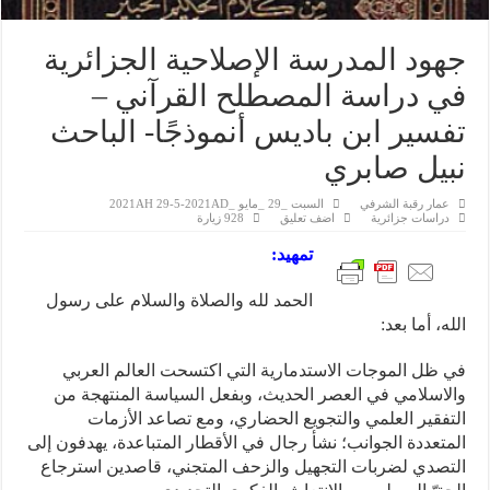
جهود المدرسة الإصلاحية الجزائرية
في دراسة المصطلح القرآني –
تفسير ابن باديس أنموذجًا- الباحث
نبيل صابري
عمار رقبة الشرفي
السبت _29 _مايو _2021AH 29-5-2021AD
دراسات جزائرية
اضف تعليق
928 زيارة
تمهيد:
الحمد لله والصلاة والسلام على رسول
الله، أما بعد:
في ظل الموجات الاستدمارية التي اكتسحت العالم العربي
والاسلامي في العصر الحديث، وبفعل السياسة المنتهجة من
التفقير العلمي والتجويع الحضاري، ومع تصاعد الأزمات
المتعددة الجوانب؛ نشأ رجال في الأقطار المتباعدة، يهدفون إلى
التصدي لضربات التجهيل والزحف المتجني، قاصدين استرجاع