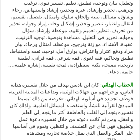
وتعليل، بيان وتوجيه، تطبيق، تعليم، تفسير نبوي، ترغيب
وترهيب، تحذير وإرشاد، عبرة وتحذير، إرشاد واستنهاض، رجاء
وتفاؤل، مسائل، تنبيه وإلحاق، سلوك وامتثال، تفصيل، تقسيم،
انتقال واعتبار، تبصير وتحذير، إشكال وحله، إيراد وجوابه، تحذير
من تحريف، تنظير، تعميم وتقييد، موعظة وإرشاد، سؤال
وجوابه، تحرير في التعليل، مشاهدة وتوصية، توجيه الترتيب،
عقيدة، الاهتداء، موازنة وترجيح، موعظة، امتثال ورجاء، بيان
مراد ودفع اغترار واعتراض، بوارق أمل، توحيد، تفقه واستنباط،
تطبيق وتحاكم، فقه لغوي، فقه شرعي، فقه قرآني، لطيفة
تاريخية، نصيحة، نكتة استطرادية، لمحة نفسية، إشارة علمية،…
خاتمة، دعاء.
الخطاب الهدائي
:
كان ابن باديس يهدف من خلال تفسيره هداية
الناس، وإخراجهم من جهالات الوثنية، وتداعيات المدنية الغربية،
فوظّف تجديده في أسلوبه الهدائي، «غرضه من ذلك تبسيط
المبادئ القرآنية للنشأ، واستقصاء المسائل العلمية، ولذلك كان
تفسيره يتجه إلى القلب والعاطفة أكثر ما يتجه إلى العلم
والعقل، ومن ثم كانت دعوته من خلال تفسيره دعوة عمل
وتطبيق، فهي تنأى عن التفلسف والتنظير، وتقوم في أساسها
على الفكر والعمل الذي يمثل خلاصة تجاربه ومشاهده
)
[34]
(