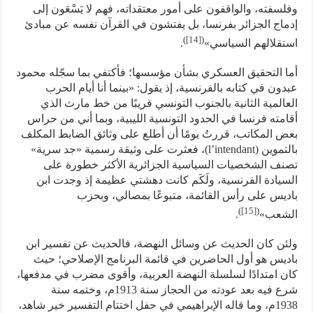
وفلسفته، والواقفون على أمور معتقداته، فهم لا يَسْعَون إلى
إدماج الجزائر بفرنسا، بل يفتشون في القرآن نفسه عن مبادئ
)
[14]
(
استقلالهم السياسي»
.
أما التحقيق العسكري بشأن مؤسسها؛ فأكتفي بما سجّله محمود
عبدون في كتابه بالفرنسية، إذ يقول: «بينما أنا أيام الحرب
العالمية الثانية بالجنوب التونسي قريبًا من خط مارث الذي
أقامته فرنسا في الحدود التونسية الليبية، وبما أني من حراس
بعض المكاتب، قررتُ يومًا أن أطلع على وثائق الضابط المكلف
بالتموين (l’intendant)، فعثرت على وثيقة رسمية «جد سرية»
تصنف الشخصيات السياسية الجزائرية الأكثر خطورة على
السيادة الفرنسية، ولَكَم كانت دهشتي عظيمة إذ وجدت ابن
باديس على رأس القائمة، متبوعًا بمصالي، وبحزب
)
[15]
(
الشعب»
.
ولئن كان الحديث عن وسائل النهضة، فالحديث عن تفسير ابن
باديس هو أول الحاضرين في قائمة البرنامج الإصلاحي؛ حيث
كان امتدادًا لسلسلة النهضة العربية، وأقوى مضرب في مدفعها،
شرع فيه بعد عودته من الحجاز سنة 1913م، وختمه سنة
1938م، وما قاله الإبراهيمي في حفل اختتام التفسير خير شاهد،