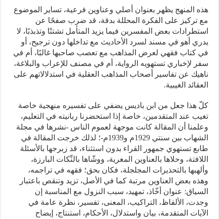
هذه المنهج يظهر بعنوان أصلي وعناوين فرعية، تساير الموضوع
مع تركيز على الفكرة المحللة بدقة، قد ضرب صفحًا عن
استطرادات بعض المفسرين فيما يزيد المتأمل تشتتًا وتذبذبًا، لا
يدري أهو في مسند لسرد الأحاديث مع تداخلها دون ترجيح، أو
في كتاب فقهي لعرض المذاهب مع تعصب صاحبها غالبًا، أم في
سفر لإخباري تستهويه الرواية، أم في مصنف للإعراب والبلاغة،
ناهيك عن تفاسير أصحاب المذاهب العقلية في استدلالاتهم على
العقائد الغيبية.
كلّ هذا جعل من ابن باديس يضفي على تفسيره منهجية خاصة
تغيب عند المتقدمين، خاصة إذا استحضرنا ربانيته في التعليم،
وعلمنا أن المقالة كانت موجهة لعموم الناس -نشرها في مجلة
الشهاب بين سنتي 1929م و1939م-؛ لذلك خرجت المقالة في
طابع تستهوي جمهور القراء بدون استثناء، قد زبرجها بالأسئلة
اللافتة، وحلاها بالعناوين المغرية، ووشّاها بالنِّكات البارزة،
وألهبها بالتحذيرات المجلجلة، فكان بحق؛ فقهه في تراجمه،
وهذه بعض العناوين مرتبة كما في الأصل، تزيد وتنقص باعتبار
السياق: عنوان أخّاذ، تمهيد، سبب النزول مع المناسبة إن
وجدت، الألفاظ، التراكيب، المعنى، تفسير، نظرة عامة في
الآيات المتقدمة، بيان واستدلال، الأحكام، استنتاج، إيضاح