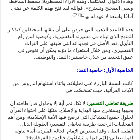
وهذه الأقوال المختلفة، وهذه الآراء المضطربة؛ يسقط الساقط،
ويبقي الصحيح وتسترح»، فوالله لقد فتح بهذه الكلمة عن ذهني
)
[21]
(
آفاقًا واسعة لا عهد له بها»
.
هذه القاعدة الذهبية التي حرص على أن ينقلها للمحتفِلين كتذكار
للمنهج الذي تبناه في مسيرته التفسيرية، وكوصية لمن رام
التأويل؛ تعد الأصل في تجديداته التي طبقها على التراث
التفسيري، ومن خلال استقراء ما دوّنه يمكن أن نغوص في
عمق التجديد من خلال خاصيتين: النقد، والتوظيف.
الخاصية الأول: خاصية النقد:
كانت السمة البارزة على تحليلاته، وأثناء استلهام الدروس من
الآيات القرآنية، حيث تشخصّت في:
طريقة تعاطي التفسير:
لا تكاد تمر آية إلا وحاول قدر طاقته أن
يحييها ويستخرج منها الهداية والإصلاح، منبّهًا على احتواء القرآن
لحلول جميع المشاكل التي ترضخ فيها الأمة الإسلامية، ومن أهم
المخلّفات الرجعية طريقة تعاطي التفسير، الطويلة الذيل،
القليلة النيل، وقد استعرض الإمام الحالة المتردية أثناء تناوله
لقوله تعالى:{لَهُمْ فِيهَا مَا يَشَاءُونَ خَالِدِينَ}[الفرقان:16]