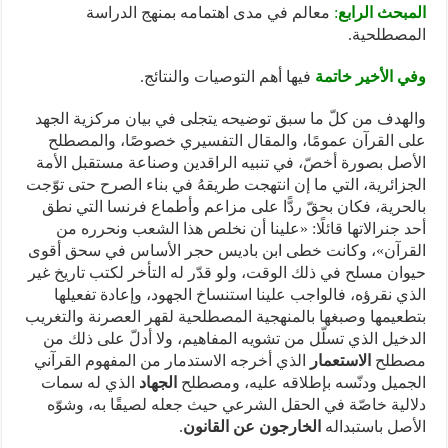
المبحث الرابع
:
معالم في مدى اهتمامه بمنهج الدراسة
المصطلحية.
وفي الأخير خاتمة
فيها أهم التوصيات والنتائج.
والهدف من كلّ ما سبق توضيحه يتجلى في بيان مركزية الجهد
على القرآن عمومًا، والمقال التفسيري خصوصًا، والمصطلح
الأصل بصورة أخصّ، في تنبيه الراقدين وصناعة مستقبل الأمة
الجزائرية، التي ما إن انتهجت طريقهُ في بناء الصرح حتى توّجت
بالحرية، فكان بحقّ ردًّا على مزاعم وأطماع فرنسا التي نطق
أحد جنرالاتها قائلًا: «علينا أن نخلص هذا الشعب ونحرره من
القرآن»، وكانت خطى ابن باديس حجر الأساس في سحق أقوى
حيوان مسلح في ذلك الوقت، ولو قدّر له التأخر لكتب تاريخ غير
الذي نقرؤه، فالواجب علينا استنساخ الجهود، وإعادة تفعيلها
بتطعيمها وصبغها بالمنهجية المصطلحية لقهر العصرنة والتغريب
الدخيل الذي تسلّل من تشويه المفاهيم، ولا أدلّ على ذلك من
مصطلح
الاستعمار
الذي أخرجه الاستدمار من المفهوم القرآني
الجميل ودنّسه بإطلاقه عليه، ومصطلح
الجهاد
الذي له سمات
دلالية خاصّة في الحقل الشرعي حيث جعله لصيقًا به، وشوّه
الأصل باستبداله
الخارجون عن القانون
.