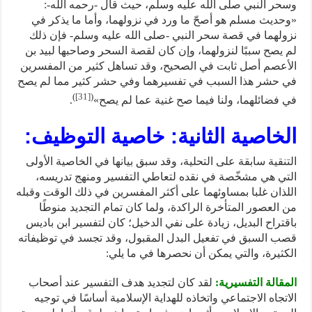
وسحر النبي صلى الله عليه وسلم، حيث قال -رحمه الله-:
«وحديث مسلم هو أصحّ ما ورد في نزولهما، وأما ما يذكر في
نزولهما في قصة سحر النبي -صلى الله عليه وسلم- فإن ذلك
لم يصح سببًا لنزولهما، وإن كان لقصة السحر وصاحبها لبيد بن
الأعصم أصل ثابت في الصحيح، وقد تساهل كثير من المفسرين
في حشر هذا السبب في تفسيرهما وفي حشر كثير مما لم يصح
)
[31]
(
في فضائلهما، ولنا فيما صح غنية عما لم يصح»
.
الخاصية الثانية: خاصية التوظيف:
التنقية سابقة على التحلية، وقد سبق بيانها في الخاصية الأولى
التي هي مشخّصة في نقده لتعاطي التفسير ومنهج تدريسه،
اللذان غلبا بمساوئهما على أكثر المفسرين في ذلك الوقت وقبله
من العصور المتأخرة الراكدة، ولما كان تمام التجديد منوطًا
باقتراح البديل، زيادة على نفي الدخيل؛ كان لتفسير ابن باديس
قصب السبق في تفعيل البدل المقبول، وقد تجسد في توظيفاته
الكثيرة، والتي يمكن أن نحصرها في ما يلي:
المقالة التفسيرية:
لقد كان لتجديد هدف التفسير عند أصحاب
الاتجاه الاجتماعي واتخاذه للهداية الإسلامية أساسًا في توجيه