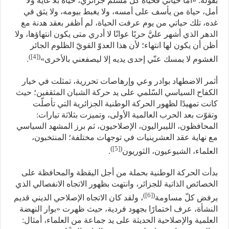
بقوله: «أما حياتي فحياة كلّ مسلم جزائري، حياة بلا غاية ولا
أمل، حياة من يأسف على أمسه، ولا يغبط بيومه، ولا يثق في
غده، تلك حياتي من يوم عرفت الحياة، لم أظفر بعقد هدنة مع
الدهر الذي أشهر عليَّ حربًا عوانًا لا أدري متى يكون انتهاؤها، ولا
أظن أن يكون لها انتهاء؛ لأن هذا العدوّ القويّ الظلوم الجائر
)
[4]
(
الغشوم لا يمسك عنّي إحدى يديه إلا ليصفعني بالأخرى»
.
أثمر الاضطهاد بوادر وعي وإرهاصات تحررية، تمثلت في خيار
الكفاح السياسي السّلمي على يد حركة الشبان المثقفين؛ حيث
كانت تمهيدًا لظهور الحركة الوطنية الجزائرية التي تأصلّت
وتقوّت بعد الحرب العالمية الأولى، وتميزت بثلاثة تيارات:
المحافظون، الليبراليون، الإصلاحيون، ثم برز المشهد السياسي
مع نهاية عقد العشرينيات في توجهات مختلفة؛ المنتخبون،
)
[5]
(
العلماء، الشيوعيون، الثوريون
.
بدأت الحركة الوطنية بحملة من أجل اليقظة والمحافظة على
الخصائص الذاتية للجزائر، وانتهت بظهور الاتجاه الانفصالي الذي
)
[6]
(
يرفض كلّ مساومة
، ولقد كان الاتجاه الإصلاحي الديني قديم
النشأة، عرف اختمارًا بجهود فردية، حيث ظهرت «بوار النهضة
العلمية والإصلاحية الحديثة على يد جماعة من العلماء، أمثال: