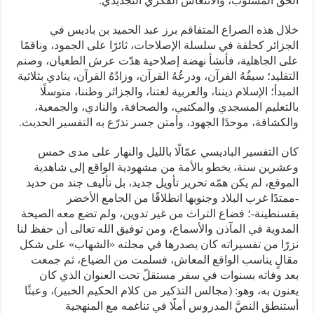
الحقّ المسلوب، والانتعاش الفكري التجديدي.
خلال هذه الصراع المتفاقم برز عبد الحميد بن باديس في
الجزائر كحلقة في سلسلة الإصلاحات، ثائرًا على الجمود، وناقمًا
على الجاهلية، فأنشأ نهضة إصلاحية هدّت عرش الطغيان، وصنم
التقليد؛ سيفُهُ القرآن، ودرعُهُ القرآن، وزادُهُ القرآن، ينادي بثلاثية
المبدأ؛ الإسلام ديننا، والعربية لغتنا، والجزائر وطننا، متوسلًا
بالتعليم المسجدي والمكتبي، والصحافة، والنادي، والجمعية،
والكشافة، موحدًا الجهود، وأمتن جسر تذرّع به التفسير الحديث.
كان التفسير الباديسي عمّالًا بالليل والنهار على مدى خمس
وعشرين سنة، يخطو بالأمة من مشهودية الواقع إلى شاهدية
الموقع، لم يكن همّه تحرير تأويل جديد، بل تأليف جند من حديد
-ممتدًا غرب البلاد وجنوبها انطلاقًا من الجامع الأخضر
بقسنطينة-؛ فضاع التراث من غير تدوين، ولم تضع معه الصيحة
المدوية في المآذن والأسماع، ومن توفيق الله تعالى أن حفظ لنا
نزرًا من تفسيراته كان يصدرها في مجلته «الشهاب» على شكل
مقالٍ يناسب الواقع المعاش، فسلمت من الضياع، ثم جمعت
بعد وفاته بسنوات في سفر مستقلّ تحت العنوان الذي كان
يعنون به، وهو: (مجالس التذكير من كلام الحكيم الخبير)، وعبثًا
أستنطق النصَّ المدروس أملًا في تناغمه مع المنهجية