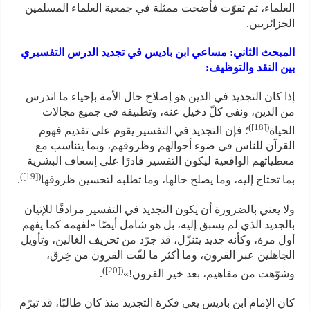
العلماء، ثم تقوّت فأضحت ممثلة في جمعية العلماء المسلمين
الجزائريين.
المبحث الثاني: مساعي ابن باديس في تجديد الدرس التفسيري
بين النقد والتوظيف:
إذا كان التجديد في الدين هو إصلاح حال الأمة بإحياء ما اندرس
من الدين، ونفي كلّ دخيل عنه، وتطبيقه في جميع مجالات
)
[18]
(
الحياة
؛ فإن التجديد في التفسير يقوم على تقديم فهوم
القرآن للناس في ضوء أحوالهم وظروفهم، وبما يتناسب مع
معطياتهم الواقعية ليكون التفسير قادرًا على إسعاف البشرية
)
[19]
(
بما تحتاج إليه، وما يصلح حالها، وما تطلبه لتحسين ظروفها
.
ولا يعني بالضرورة أن يكون التجديد في التفسير مرادفًا للإتيان
بالجديد الذي لم يسبق إليه، بل هو شامل أيضًا «لفهمه كما يفهم
أول مرة، وكأنه جديد يتنزّل، قد جرّد من تحريف الغالين، وتأويل
الجاهلين عبر القرون، وما أكثر ما لفّت القرون من خِرق،
)
[20]
(
وشوّهت من مفاهيم، بعد خير القرون!»
.
كان الإمام ابن باديس يعي فكرة التجديد منذ كان طالبًا، قد تبرّم