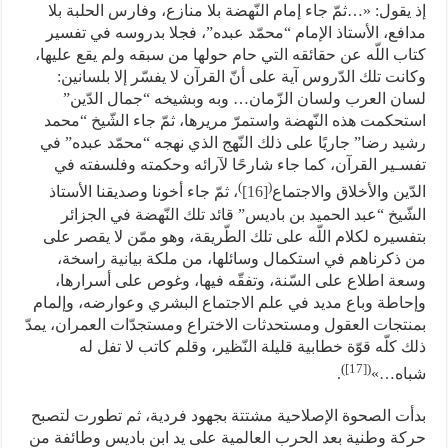
إذ يقول: «…ثمّ جاء إمام النّهضة بلا منازع، وفارس الحلبة بلا
مدافع، الأستاذ الإمام “محمّد عبده”، فجلا بدروسه في تفسير
كتاب اللّه عن حقائقه التي حام حولها من سبقه ولم يقع عليها،
وكانت تلك الدّروس آية على أنّ القرآن لا يفسّر إلا بلسانين:
لسان العرب ولسان الزّمان… وبه وبشيخه “جمال الدّين”
استحكمت هذه النّهضة واستمرّ مريرها، ثمّ جاء الشّيخ “محمد
رشيد رضا” جاريًا على ذلك النّهج الذي نهجه “محمّد عبده” في
تفسـير القرآن، كما جاء شارحًا لآرائه وحكمته وفلسفته في
)
(
الدّين والأخلاق والاجتماع
[16]
، ثمّ جاء أخونا وصديقنا الأستاذ
الشّيخ “عبد الحميد بن باديس” قائد تلك النّهضة في الجزائر
بتفسيره لكلام اللّه على تلك الطّريقة، وهو ممّن لا يقصر على
من ذكرناهم في استكمال وسائلها، من ملكة بيانية راسخة،
وسعة اطلاع على السّنة، وتفقّه فيها، وغوص على أسرارها،
وإحاطة وباع مديد في علم الاجتماع البشري وعوارضه، وإلمام
بمنتجات العقول ومستحدثات الاختراع ومستجدّات العمران، يمدّ
ذلك كلّه قوّة خطابية قليلة النّظير، وقلم كاتب لا تفل له
)
[17]
(
شباه…»
.
بدأت الصحوة الإصلاحية مشتتة بجهود فردية، ثم تطورت لتصبح
حركة وطنية بعد الحرب العالمية على يد ابن باديس وطائفة من