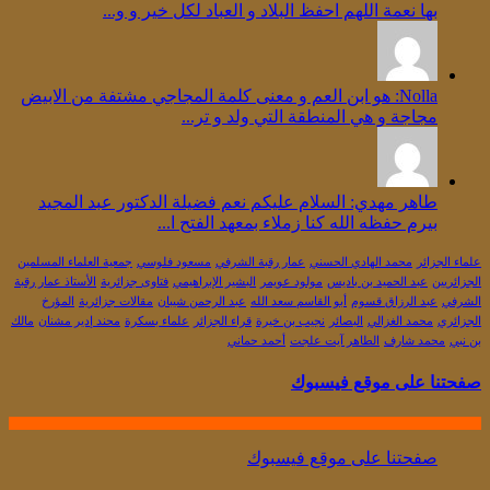
بها نعمة اللهم احفظ البلاد و العباد لكل خير و و...
Nolla: هو ابن العم و معنى كلمة المجاجي مشتفة من الابيض
مجاجة و هي المنطقة التي ولد و تر...
طاهر مهدي: السلام عليكم نعم فضيلة الدكتور عبد المجيد
بيرم حفظه الله كنا زملاء بمعهد الفتح ا...
علماء الجزائر
محمد الهادي الحسني
عمار رقبة الشرفي
مسعود فلوسي
جمعية العلماء المسلمين
الجزائريين
عبد الحميد بن باديس
مولود عويمر
البشير الإبراهيمي
فتاوى جزائرية
الأستاذ عمار رقبة
الشرفي
عبد الرزاق قسوم
أبو القاسم سعد الله
عبد الرحمن شيبان
مقالات جزائرية
المؤرخ
الجزائري
محمد الغزالي
البصائر
نجيب بن خيرة
قراء الجزائر
علماء بسكرة
محند إدير مشنان
مالك
بن نبي
محمد شارف
الطاهر آيت علجت
أحمد حماني
صفحتنا على موقع فيسبوك
صفحتنا على موقع فيسبوك