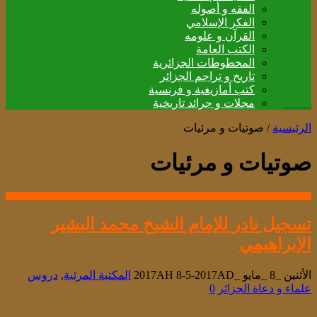
الفقه و أصوله
الفكر الإسلامي
القرآن و علومه
الكتب العامة
المخطوطات الجزائرية
تاريخ و تراجم الجزائر
كتب أمازيغية و فرنسية
مجلات و جرائد تاريخية
الرئيسية
/
صوتيات و مرئيات
صوتيات و مرئيات
تسجيل نادر للإمام الشيخ محمد البشير
الإبراهيمي
الأثنين _8 _مايو _2017AH 8-5-2017AD
المكتبة المرئية
,
دروس
علماء و دعاة الجزائر
0