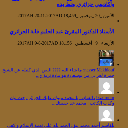
وأكاديمي جزائري بخط يده
الأثنين _20 _نوفمبر _2017AH 20-11-2017AD
18,459
الأستاذ الدكتور المقرئ عبد الحليم قابة الجزائري
الأربعاء _9 _أغسطس _2017AH 9-8-2017AD
18,156
‪nasser Makhlouf‬‏: ما شاء الله ???? النص الذي كتبتَه عن الشيخ
حمزة لعرابي من بوسعادة هو مادة ثرية ج...
nour: صدق الفنان : يا محمد مبوك عليك الجزائر رجت ليك
وكذب الكاتب : محمد خذ حقيبتك...
بلقاسم أحمد محمد نبق: الحمد لله على نعمة الإسلام و كفى