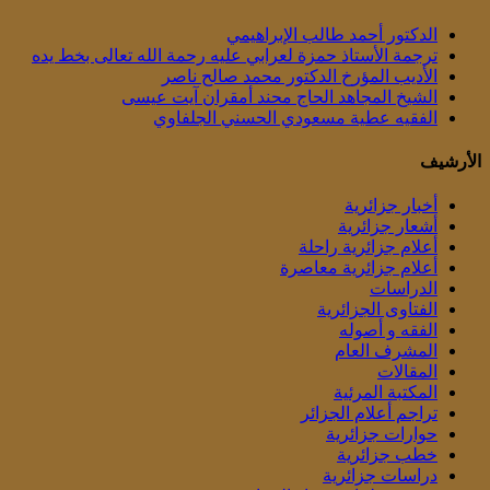
الدكتور أحمد طالب الإبراهيمي
ترجمة الأستاذ حمزة لعرابي عليه رحمة الله تعالى بخط يده
الأديب المؤرخ الدكتور محمد صالح ناصر
الشيخ المجاهد الحاج محند أمقران آيت عيسى
الفقيه عطية مسعودي الحسني الجلفاوي
الأرشيف
أخبار جزائرية
أشعار جزائرية
أعلام جزائرية راحلة
أعلام جزائرية معاصرة
الدراسات
الفتاوى الجزائرية
الفقه و أصوله
المشرف العام
المقالات
المكتبة المرئية
تراجم أعلام الجزائر
حوارات جزائرية
خطب جزائرية
دراسات جزائرية