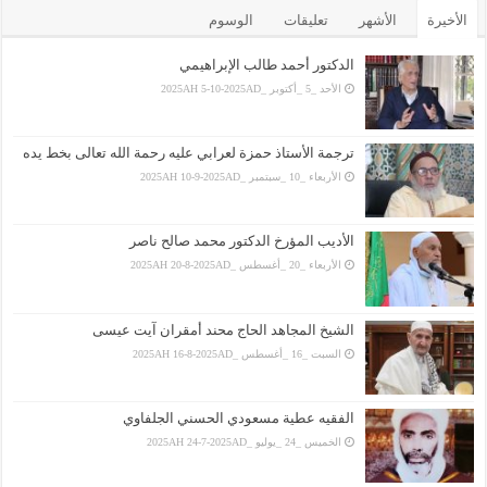
الأخيرة
الأشهر
تعليقات
الوسوم
الدكتور أحمد طالب الإبراهيمي
الأحد _5 _أكتوبر _2025AH 5-10-2025AD
ترجمة الأستاذ حمزة لعرابي عليه رحمة الله تعالى بخط يده
الأربعاء _10 _سبتمبر _2025AH 10-9-2025AD
الأديب المؤرخ الدكتور محمد صالح ناصر
الأربعاء _20 _أغسطس _2025AH 20-8-2025AD
الشيخ المجاهد الحاج محند أمقران آيت عيسى
السبت _16 _أغسطس _2025AH 16-8-2025AD
الفقيه عطية مسعودي الحسني الجلفاوي
الخميس _24 _يوليو _2025AH 24-7-2025AD