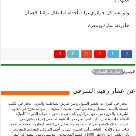
ولو نشر كل جزائري تراث أجداه لما طال تراثنا الإهمال.
حاورته: سارة بومعزة
الوسوم
عمار رقبة الشرفي
عن عمار رقبة الشرفي
- مجاز في القراءات العشر المتواترة من طريق الشاطبية والدرة. - مجاز في الكتب
التسعة بالسند المتصل وبعدد من كتب الحديث الشريف. - شهادة تخرّج في العلوم
الشّرعية والعربية من معهد بدرالدّين الحسني بدمشق. - شهادة الدّورة التّأهيليّة
للدّعاة. - إجازة تخرج (ليسانس) من معهد الدّعوة الجامعي (فرع دمشق) في
الدراسات الإسلاميّة والعربيّة. - ديبلوم ماجيستير في الفقه المقارن (تحقيق جزء من
كتاب عيون الأدلّة - للقاضي أبي الحسن علي بن أحمد المالكي البغدادي المعروف
بابن القصار (ت :398هـ - 1008م- قسم المعاملات. - مؤسس ومدير معهد اقرأ للقرآن