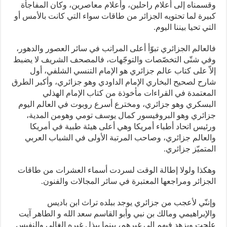
وقسمناه إلى أعلام راحلين، وأعلام معاصرين، وكان المفاجأة
كبيرة لما تحتويه الجزائر من طاقات سواء التي كانت بالأمس أو
التي تحيا بيننا اليوم.
فالعالم الجزائري تبوّأ أعلى المراتب في سائر العصور والدهور،
وفي شتّى التخصّصات والتوجّهات، فالمصحف الشريف لا يضبط
إلاّ على كتاب عالم جزائري هو الإمام التنسي الشلفي، أول
شارح لصحيح البخاري الإمام الداودي وهو جزائري، وأكبر الطرق
المعتمدة في القراءات مأخوذة من كتاب الإمام الهذلي
البسكري وهو جزائري، ومخترع أسرع روبوت في العالم اليوم
جزائري وهو البروفيسور كمال يوسف تومي وهومن المدية،
ورئيس اتحاد أطباء أمريكا وهي أعلى هيئة طبية في أمريكا
والعالم جزائري، وصاحب المرتبة الأولى في الشباب العربي
المتميّز جزائري.
وهكذا ولولا إطالة الوقت لسردت أسماء العشرات من طاقات
الجزائر ومراجعها المعتبرة في سائر المجالات والفنون.
وإننّي لأعجب من جزائري يوجد ببلده تراث ابن باديس
والإبراهيمي ومالك بن نبي وأبو القاسم سعد الله و الطاهر آيت
علجت ويزهد فيهم إلى غيرهم، بينما يبذل غيره الغالي والنفيس