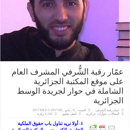
عمّار رقبة الشُّرفي المشرف العام
على موقع المكتبة الجزائرية
الشاملة في حوار لجريدة الوسط
الجزائرية
عمار رقبة الشرفي
السبت _6 _مايو _2017AH 6-5-2017AD
المقالات
,
حوارات جزائرية
اضف تعليق
1,142 زيارة
1- أولا نريد تناول باب حقوق الملكية
الخاصة بالكتب ضمن المكتبة الجزائرية