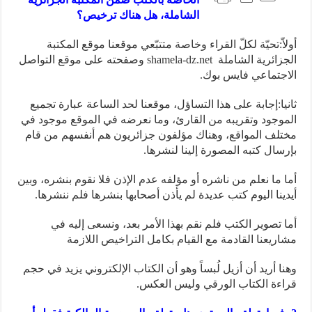
الشاملة، هل هناك ترخيص؟
أولاّ:تحيّة لكلّ القراء وخاصة متتبّعي موقعنا موقع المكتبة
الجزائرية الشاملة shamela-dz.net وصفحته على موقع التواصل
الاجتماعي فايس بوك.
ثانيا:إجابة على هذا التساؤل، موقعنا لحد الساعة عبارة تجميع
الموجود وتقريبه من القارئ، وما نعرضه في الموقع موجود في
مختلف المواقع، وهناك مؤلفون جزائريون هم أنفسهم من قام
بإرسال كتبه المصورة إلينا لنشرها.
أما ما نعلم من ناشره أو مؤلفه عدم الإذن فلا نقوم بنشره، وبين
أيدينا اليوم كتب عديدة لم يأذن أصحابها بنشرها فلم ننشرها.
أما تصوير الكتب فلم نقم بهذا الأمر بعد، ونسعى إليه في
مشاريعنا القادمة مع القيام بكامل التراخيص اللازمة
وهنا أريد أن أزيل لُبساً وهو أن الكتاب الإلكتروني يزيد في حجم
قراءة الكتاب الورقي وليس العكس.