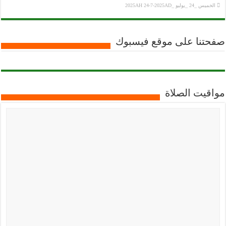
الخميس _24 _يوليو _2025AH 24-7-2025AD
صفحتنا على موقع فيسبوك
مواقيت الصلاة