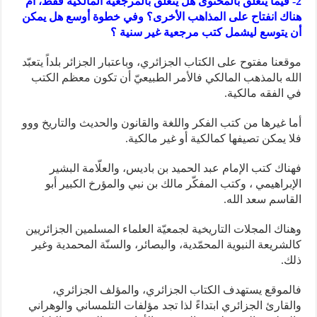
2- فيما يتعلق بالمحتوى هل يتعلق بالمرجعية المالكية فقط، أم
هناك انفتاح على المذاهب الأخرى؟ وفي خطوة أوسع هل يمكن
أن يتوسع ليشمل كتب مرجعية غير سنية ؟
موقعنا مفتوح على الكتاب الجزائري، وباعتبار الجزائر بلداً يتعبّد
الله بالمذهب المالكي فالأمر الطبيعيّ أن تكون معظم الكتب
في الفقه مالكية.
أما غيرها من كتب الفكر واللغة والقانون والحديث والتاريخ ووو
فلا يمكن تصيفها كمالكية أو غير مالكية.
فهناك كتب الإمام عبد الحميد بن باديس، والعلّامة البشير
الإبراهيمي ، وكتب المفكّر مالك بن نبي والمؤرخ الكبير أبو
القاسم سعد الله.
وهناك المجلات التاريخية لجمعيّة العلماء المسلمين الجزائريين
كالشريعة النبوية المحمّدية، والبصائر، والسنّة المحمدية وغير
ذلك.
فالموقع يستهدف الكتاب الجزائري، والمؤلف الجزائري،
والقارئ الجزائري ابتداءً لذا تجد مؤلفات التلمساني والوهراني