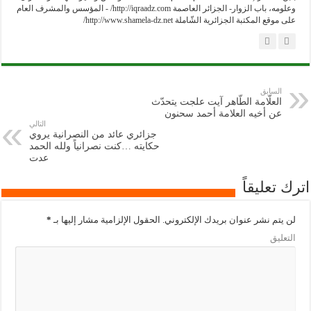
وعلومه، باب الزوار- الجزائر العاصمة http://iqraadz.com/ - المؤسس والمشرف العام
على موقع المكتبة الجزائرية الشّاملة http://www.shamela-dz.net/
السابق
العلّامة الطّاهر آيت علجت يتحدّث
عن أخيه العلامة أحمد سحنون
التالي
جزائري عائد من النصرانية يروي
حكايته …كنت نصرانياً ولله الحمد
عدت
اترك تعليقاً
لن يتم نشر عنوان بريدك الإلكتروني.
الحقول الإلزامية مشار إليها بـ
*
التعليق