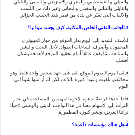
والميلي و القسنطيني والمقري والأمازيغي والتنسي والتليلي
والنايلي والتباني والمغيلي والبجائي وغير ذلك من النِّسب
والألقاب التي تعبّر عن بلدة من قطر بلدنا الحبيب الجزائر.
3-الجانب التقني الخاص بالمكتبة، كيف يجسد ميدانيا؟
للأسف الشديد إلى اليوم يدار الموقع من جهاز كمبيوتري
المحمول، وأصرف الساعات الطوال لأجل البحث والنشر
والمتابعة ممّا يقف عائقاً أمام تحقيق الموقع لأهدافه بشكل
أفضل.
فإلى اليوم لا يقوم الموقع إلى على جهد شخص واحد فقط وهو
محدّثكم، تلقيت وعوداً كثيرة بالدّعم لكن لم أر منها شيئاً إلى
اليوم.
فلذا أجدها فرصةّ لدعوة الإخوة المهتمين بالمساعدة في نشر
التراث إلى الإسهام معنا في هذا الواجب الديني والوطني لإحياء
تراثنا العريق، ونشر كنوزه المطمورة.
4-هل هناك مؤسسات داعمة؟