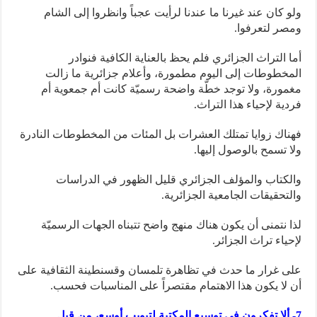
ولو كان عند غيرنا ما عندنا لرأيت عجباً وانظروا إلى الشام
ومصر لتعرفوا.
أما التراث الجزائري فلم يحظ بالعناية الكافية فنوادر
المخطوطات إلى اليوم مطمورة، وأعلام جزائرية ما زالت
مغمورة، ولا توجد خطّة واضحة رسميّة كانت أم جمعوية أم
فردية لإحياء هذا التراث.
فهناك زوايا تمتلك العشرات بل المئات من المخطوطات النادرة
ولا تسمح بالوصول إليها.
والكتاب والمؤلف الجزائري قليل الظهور في الدراسات
والتحقيقات الجامعية الجزائرية.
لذا نتمنى أن يكون هناك منهج واضح تتبناه الجهات الرسميّة
لإحياء تراث الجزائر.
على غرار ما حدث في تظاهرة تلمسان وقسنطينة الثقافية على
أن لا يكون هذا الاهتمام مقتصراً على المناسبات فحسب.
7- ألا تفكرون في توسيع المكتبة لتبويب أوسع، من قبل