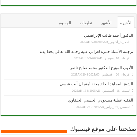
الأخيرة
الأشهر
تعليقات
الوسوم
الدكتور أحمد طالب الإبراهيمي
الأحد _5 _أكتوبر _2025AH 5-10-2025AD
ترجمة الأستاذ حمزة لعرابي عليه رحمة الله تعالى بخط يده
الأربعاء _10 _سبتمبر _2025AH 10-9-2025AD
الأديب المؤرخ الدكتور محمد صالح ناصر
الأربعاء _20 _أغسطس _2025AH 20-8-2025AD
الشيخ المجاهد الحاج محند أمقران آيت عيسى
السبت _16 _أغسطس _2025AH 16-8-2025AD
الفقيه عطية مسعودي الحسني الجلفاوي
الخميس _24 _يوليو _2025AH 24-7-2025AD
صفحتنا على موقع فيسبوك