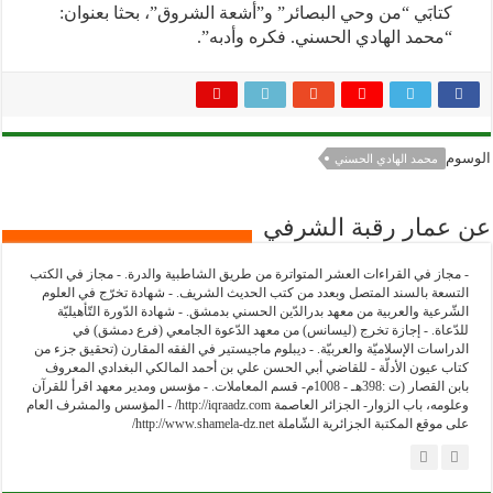
كتابَي “من وحي البصائر” و”أشعة الشروق”، بحثا بعنوان:
“محمد الهادي الحسني. فكره وأدبه”.
الوسوم
محمد الهادي الحسني
عن عمار رقبة الشرفي
- مجاز في القراءات العشر المتواترة من طريق الشاطبية والدرة. - مجاز في الكتب
التسعة بالسند المتصل وبعدد من كتب الحديث الشريف. - شهادة تخرّج في العلوم
الشّرعية والعربية من معهد بدرالدّين الحسني بدمشق. - شهادة الدّورة التّأهيليّة
للدّعاة. - إجازة تخرج (ليسانس) من معهد الدّعوة الجامعي (فرع دمشق) في
الدراسات الإسلاميّة والعربيّة. - ديبلوم ماجيستير في الفقه المقارن (تحقيق جزء من
كتاب عيون الأدلّة - للقاضي أبي الحسن علي بن أحمد المالكي البغدادي المعروف
بابن القصار (ت :398هـ - 1008م- قسم المعاملات. - مؤسس ومدير معهد اقرأ للقرآن
وعلومه، باب الزوار- الجزائر العاصمة http://iqraadz.com/ - المؤسس والمشرف العام
على موقع المكتبة الجزائرية الشّاملة http://www.shamela-dz.net/