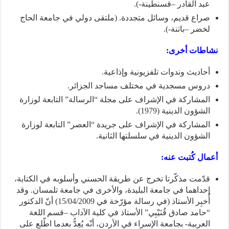
عبد القادر –قسنطينة-).
صراع قديم، وسائل متجددة. (ملتقى دولي في جامعة الحاج
لخضر –باتنة-).
نشاطات أخرى:
أحاديث وندوات تلفزيونية وإذاعية.
دروس مسجدية في مختلف مساجد الجزائر.
المشاركة في الإشراف على مجلة “الرسالة” التابعة لوزارة
الشؤون الدينية (1979).
المشاركة في الإشراف على جريدة “العصر” التابعة لوزارة
الشؤون الدينية في سلسلتها الثانية.
أعمال كُتبت عنه:
قدّمت مذكّرتا تخرج عن طريقة الحسني وأسلوبه في الكتابة،
إحداهما في جامعة البليدة، والأخرى في جامعة تلمسان. وقد
أُخبِر الأستاذ (في رسالة مؤرّخة في 15/04/2009) أنّ الدكتور
“حامد صادق قُنَيْبِي” الأستاذ في كلية الآداب –قسم اللغة
العربية- بجامعة الإسراء في الأردن، أنّه يُعِدُّ بعدما اطّلع على