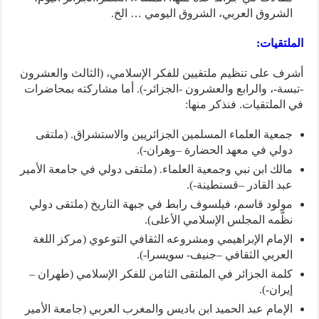
الشروق العربي، الشروق اليومي … الخ.
الملتقيات:
أشرف على تنظيم ملتقيين للفكر الإسلامي، (الثالث والعشرون
-تبسة-، والرابع والعشرون -الجزائر-). أما مشاركته بمحاضرات
في الملتقيات. فنذكر منها:
جمعية العلماء المسلمين الجزائريين والاستشراق. (ملتقى
دولي في معهد الحضارة –وهران-).
مالك ابن نبي وجمعية العلماء. (ملتقى دولي في جامعة الأمير
عبد القادر –قسنطينة-).
مولود قاسم، فيلسوف رابط في جبهة التاريخ (ملتقى دولي
نظّمه المجلس الإسلامي الأعلى).
الإمام الإبراهيمي ومشروعه الثقافي التوعوي (مركز اللغة
العربي الثقافي –جنيف- سويسرا-).
كلمة الجزائر في الملتقى الثامن للفكر الإسلامي (طهران –
إيران-).
الإمام عبد الحميد ابن باديس والمغرب العربي (جامعة الأمير