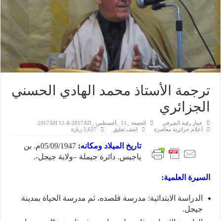
ترجمة الأستاذ محمد الهادي الحسني
الجزائري
عمار رقبة الشرفي
الجمعة _11 _أغسطس _2017AH 11-8-2017AD
أعلام جزائرية معاصرة
اضف تعليق
5,627 زيارة
تاريخ الميلاد ومكانه:
05/09/1947م. بن
ياجيس. دائرة جيملة –ولاية جيجل-.
السيرة العلمية:
الدراسة الابتدائية: مدرسة قلصده، ثم مدرسة الحياة بمدينة
جيجل.