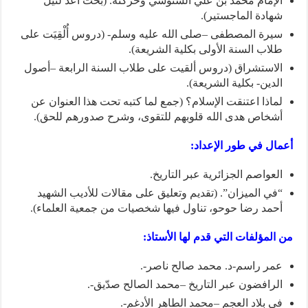
الإمام محمد بن علي السنوسي وحركته. (بحث أُعدّ لنيل
شهادة الماجستير).
سيرة المصطفى –صلى الله عليه وسلم- (دروس أُلْقِيَت على
طلاب السنة الأولى بكلية الشريعة).
الاستشراق (دروس ألقيت على طلاب السنة الرابعة –أصول
الدين- بكلية الشريعة).
لماذا اعتنقت الإسلام؟ (جمع لما كتبه تحت هذا العنوان عن
أشخاص هدى الله قلوبهم للتقوى، وشرح صدورهم للحق).
أعمال في طور الإعداد:
العواصم الجزائرية عبر التاريخ.
“في الميزان”. (تقديم وتعليق على مقالات للأديب الشهيد
أحمد رضا حوحو، تناول فيها شخصيات من جمعية العلماء).
من المؤلفات التي قدم لها الأستاذ:
عمر راسم-د. محمد صالح ناصر-.
الرافضون عبر التاريخ –محمد الصالح صدّيق-.
في بلاد العجم –محمد الطاهر الأدغم-.