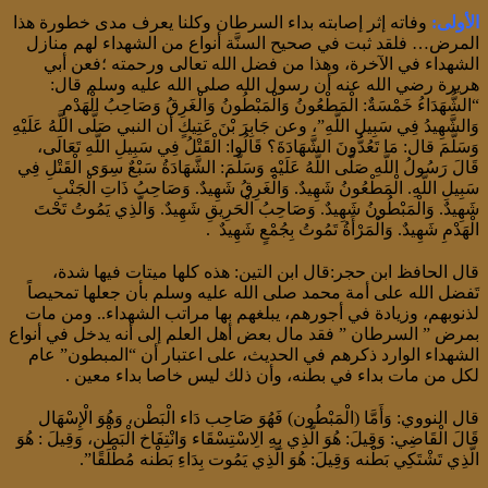
الأولى:
وفاته إثر إصابته بداء السرطان وكلنا يعرف مدى خطورة هذا
المرض… فلقد ثبت في صحيح السنَّة أنواع من الشهداء لهم منازل
الشهداء في الآخرة، وهذا من فضل الله تعالى ورحمته ؛فعن أبي
هريرة رضي الله عنه أن رسول الله صلى الله عليه وسلم قال:
“الشُّهَدَاءُ خَمْسَةٌ: الْمَطْعُونُ وَالْمَبْطُونُ وَالْغَرِقُ وَصَاحِبُ الْهَدْمِ
وَالشَّهِيدُ فِي سَبِيلِ اللَّهِ”، وعن جَابِرَ بْنَ عَتِيكٍ أن النبي صَلَّى اللَّهُ عَلَيْهِ
وَسَلَّمَ قال: مَا تَعُدُّونَ الشَّهَادَةَ؟ قَالُوا: الْقَتْلُ فِي سَبِيلِ اللَّهِ تَعَالَى،
قَالَ رَسُولُ اللَّهِ صَلَّى اللَّهُ عَلَيْهِ وَسَلَّمَ: الشَّهَادَةُ سَبْعٌ سِوَى الْقَتْلِ فِي
سَبِيلِ اللَّهِ. الْمَطْعُونُ شَهِيدٌ. وَالْغَرِقُ شَهِيدٌ. وَصَاحِبُ ذَاتِ الْجَنْبِ
شَهِيدٌ. وَالْمَبْطُونُ شَهِيدٌ. وَصَاحِبُ الْحَرِيقِ شَهِيدٌ. وَالَّذِي يَمُوتُ تَحْتَ
الْهَدْمِ شَهِيدٌ. وَالْمَرْأَةُ تَمُوتُ بِجُمْعٍ شَهِيدٌ .
قال الحافظ ابن حجر:قال ابن التين: هذه كلها ميتات فيها شدة،
تَفضل الله على أمة محمد صلى الله عليه وسلم بأن جعلها تمحيصاً
لذنوبهم، وزيادة في أجورهم، يبلغهم بها مراتب الشهداء.. ومن مات
بمرض ” السرطان ” فقد مال بعض أهل العلم إلى أنه يدخل في أنواع
الشهداء الوارد ذكرهم في الحديث، على اعتبار أن “المبطون” عام
لكل من مات بداء في بطنه، وأن ذلك ليس خاصا بداء معين .
قال النووي: وَأَمَّا (الْمَبْطُون) فَهُوَ صَاحِب دَاء الْبَطْن، وَهُوَ الْإِسْهَال
قَالَ الْقَاضِي: وَقِيلَ: هُوَ الَّذِي بِهِ الِاسْتِسْقَاء وَانْتِفَاخ الْبَطْن، وَقِيلَ : هُوَ
الَّذِي تَشْتَكِي بَطْنه وَقِيلَ: هُوَ الَّذِي يَمُوت بِدَاءِ بَطْنه مُطْلَقًا”.