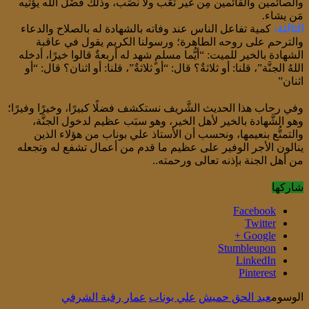
والصائمين والقائمين مِن غير تعَب ولا نصَب، وذلك فضْل الله يؤتيه
مَن يشاء.
الثالثة:
كمية تفاعل الناس عند وفاته بالشهادة له بالصلاح والدعاء
والترحم على روحه الطاهرة؛ ورسولنا الكريم يقول في عاقبة
الشهادة بالخير للميت: “أيُّما مسلمٍ شهد له أربعةٌ قالوا خيرًا، أدخله
اللهُ الجنَّة”، قلنا: أو ثلاثةٌ؟ قال: “أو ثلاثةٌ”، قلنا: أو اثنان؟ قال: “أو
اثنان”
وفي رحاب هذا الحديث الشَّريف نستكشف فضلًا كبيرًا، وخيرًا وفيرًا؛
وهو الشَّهادة بالخير لأهل الخير، وهو سبَب عظيم لدخول الجنَّة،
والتمتُّع بنعيمها، ونحسب أن الأستاذ علي بوناب من هؤلاء الذين
ينالون الأجر الوفير على عظيم ما قدم من أعمال تشفع له وتجعله
من أهل الجنة بإذنه تعالى ورحمته..
شاركها
Facebook
Twitter
Google +
Stumbleupon
LinkedIn
Pinterest
الوسوم
عبد الحق حميش
علي بوناب
عمار رقبة الشرفي