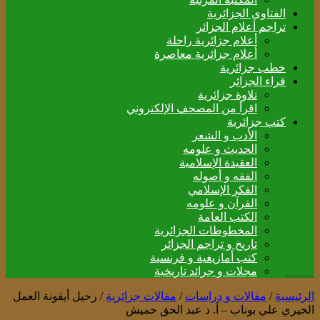
الفتاوى الجزائرية
تراجم أعلام الجزائر
أعلام جزائرية راحلة
أعلام جزائرية معاصرة
خطب جزائرية
قراء الجزائر
تلاوة جزائرية
اقرأ من المصحف الإلكتروني
كتب جزائرية
الأدب و الشعر
الحديث و علومه
العقيدة الإسلامية
الفقه و أصوله
الفكر الإسلامي
القرآن و علومه
الكتب العامة
المخطوطات الجزائرية
تاريخ و تراجم الجزائر
كتب أمازيغية و فرنسية
مجلات و جرائد تاريخية
الرئيسية
/
مقالات و دراسات
/
مقالات جزائرية
/
رحيل أيقونة العمل
الخيري علي بوناب – أ. د عبد الحق حميش