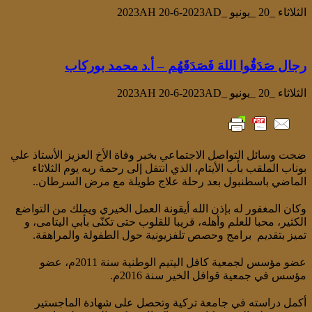
الثلاثاء _20 _يونيو _2023AH 20-6-2023AD
رجال صَدَقُوا اللهَ فَصَدَقَهُم – أ.د محمد بوركاب
الثلاثاء _20 _يونيو _2023AH 20-6-2023AD
ضجت وسائل التواصل الاجتماعي بخبر وفاة الأخ العزيز الأستاذ علي
بوناب الملقب بأب الأيتام، الذي انتقل إلى رحمة ربه يوم الثلاثاء
الماضي باسطنبول بعد رحلة علاج طويلة مع مرض السرطان..
وكان المغفور له بإذن الله أيقونة العمل الخيري ويملك من التواضع
الكثير، محبا للعلم وأهله، قريبا للقلوب حتى تكنّى بأبي اليتامى، و
تميز بتقديم برامج وحصص تلفزيونية حول الطفولة والمراهقة.
عضو مؤسس لجمعية كافل اليتيم الوطنية سنة 2011م، عضو
مؤسس في جمعية قوافل الخير سنة 2016م.
أكمل دراسته في جامعة تركية وتحصل على شهادة الماجستير