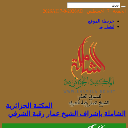
الجمعة _7 _أغسطس _2026AH 7-8-2026AD
خريطة الموقع
اتصل بنا
المكتبة الجزائرية
الشاملة بإشراف الشيخ عمار رقبة الشرفي