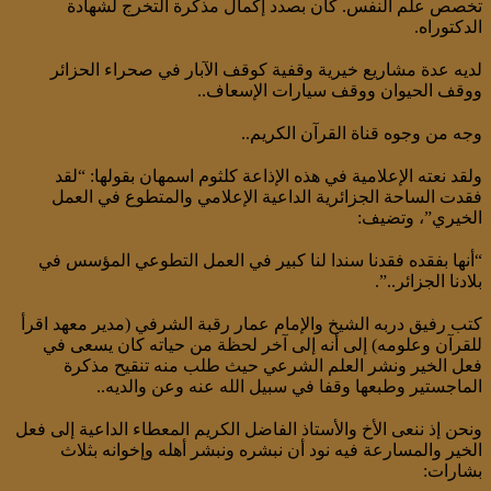
تخصص علم النفس. كان بصدد إكمال مذكرة التخرج لشهادة
الدكتوراه.
لديه عدة مشاريع خيرية وقفية كوقف الآبار في صحراء الحزائر
ووقف الحيوان ووقف سيارات الإسعاف..
وجه من وجوه قناة القرآن الكريم..
ولقد نعته الإعلامية في هذه الإذاعة كلثوم اسمهان بقولها: “لقد
فقدت الساحة الجزائرية الداعية الإعلامي والمتطوع في العمل
الخيري”، وتضيف:
“أنها بفقده فقدنا سندا لنا كبير في العمل التطوعي المؤسس في
بلادنا الجزائر..”.
كتب رفيق دربه الشيخ والإمام عمار رقبة الشرفي (مدير معهد اقرأ
للقرآن وعلومه) إلى أنه إلى آخر لحظة من حياته كان يسعى في
فعل الخير ونشر العلم الشرعي حيث طلب منه تنقيح مذكرة
الماجستير وطبعها وقفا في سبيل الله عنه وعن والديه..
ونحن إذ ننعى الأخ والأستاذ الفاضل الكريم المعطاء الداعية إلى فعل
الخير والمسارعة فيه نود أن نبشره ونبشر أهله وإخوانه بثلاث
بشارات: