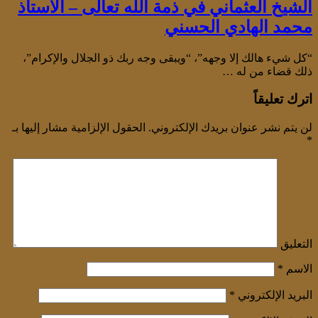
الشيخ العثماني في ذمة الله تعالى – الأستاذ
محمد الهادي الحسني
“كل شيء هالك إلا وجهه”، “ويبقى وجه ربك ذو الجلال والإكرام”،
ذلك قضاء من له …
اترك تعليقاً
لن يتم نشر عنوان بريدك الإلكتروني.
الحقول الإلزامية مشار إليها بـ
*
التعليق
الاسم
*
البريد الإلكتروني
*