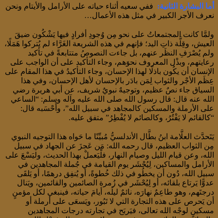
أما البشارة الثانية:
ففي سعيه أثناء حياته على الأرامل والأيتام ونحن
نعرف الأجر الكبير في مثل هذه الأعمال…
ولمَّا كانت المجتمعاتُ على نحو مِن وُجودِ أفرادٍ فيها يَشْكُون ضيقَ
العيش، وقِلَّة ذاتِ اليد؛ فإنهم في هذه الشريعة الغَرَّاء لم يُتركوا هَمَلًا،
ولم يُصْرَفِ النظَر عنهم، بل جاءت النصوصُ متتابعةً في تأكيد
رعايتهم، وبذْل المعروف نحوَهم، وجاء التأكيد على أن الواجب على
الإنسان أن يكُون باذلًا لهذا الإحسان، وجاء التأكيدُ في هذا المقام على
عِظَم الأجْر والثواب لِمَن بادَر بالإحسان لأهل الإحسان، وفي هذا
السياق جاء نصٌ عظيم، وتوجيهٌ نبويٌ شريف، عن أبي هريرة رضي
الله عنه قال: قال رسول الله صلى الله عليه وآله وسلم: “الساعي
على الأرملة والمسكين كالمجاهد في سبيل الله”، وأَحْسَبه قال:
“كالقائم لا يَفْتُرُ، وكالصائم لا يُفْطِرُ” متفق عليه.
يَتَحدَّث العلَّامة ابنُ بطَّال الأندلسيُّ مُبيِّنًا ما حَواه هذا التوجيه النبوي
مِن الثواب العظيم، قال رحمه الله: مَن عَجزَ عن الجهاد في سبيل
الله، وعن قيام الليل وصيام النهار، فلْيَعملْ بهذا الحديث، وليَسْعَ على
الأرامل والمساكين، لِيُحْشَر يوم القيامة في جُملة المجاهدين في
سبيل الله، دُون أن يخطُو في ذلك خُطوةً، أو يُنفِق درهمًا، أو يَلقَى
عدوًّا يَرتاع بلقائه، أو لِيُحْشَر في زُمرة الصائمين والقائمين، ويَنال
درجتَهم، وهو طاعِمٌ نهارَه، نائمٌ ليلَه، أيامَ حياته، فينبغي لكل مؤمنٍ
أن يَحرص على هذه التجارة التي لا تَبُور، ويَسعَى على أرملة أو
مسكينٍ لوجْه الله تعالى، فيَربَح في تجارته درجات المجاهدين