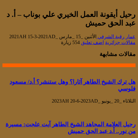
رحيل أيقونة العمل الخيري علي بوناب – أ. د
عبد الحق حميش
عمار رقبة الشرفي
الأثنين _15 _مارس _2021AH 15-3-2021AD
مقالات جزائرية
اضف تعليق
554 زيارة
مقالات مشابهة
هل ترك الشيخ الطاهر آثارا؟ وهل ستنشر؟ أ.د/ مسعود
فلوسي
الثلاثاء _20 _يونيو _2023AH 20-6-2023AD
رحيل العلامة المجاهد الشيخ الطاهر آيت علجت: مسيرة
من نور.. أ.د عبد الحق حميش