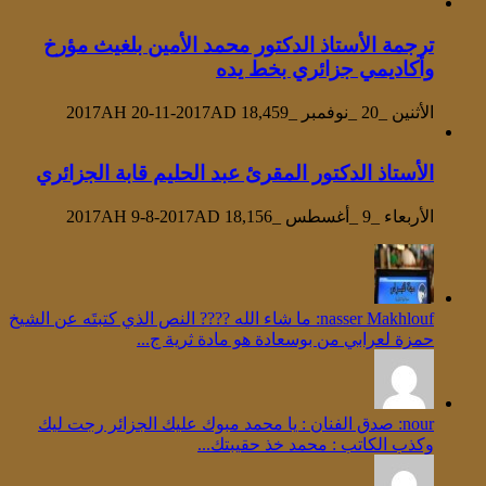
ترجمة الأستاذ الدكتور محمد الأمين بلغيث مؤرخ
وأكاديمي جزائري بخط يده
الأثنين _20 _نوفمبر _2017AH 20-11-2017AD
18,459
الأستاذ الدكتور المقرئ عبد الحليم قابة الجزائري
الأربعاء _9 _أغسطس _2017AH 9-8-2017AD
18,156
‪nasser Makhlouf‬‏: ما شاء الله ???? النص الذي كتبتَه عن الشيخ
حمزة لعرابي من بوسعادة هو مادة ثرية ج...
nour: صدق الفنان : يا محمد مبوك عليك الجزائر رجت ليك
وكذب الكاتب : محمد خذ حقيبتك...