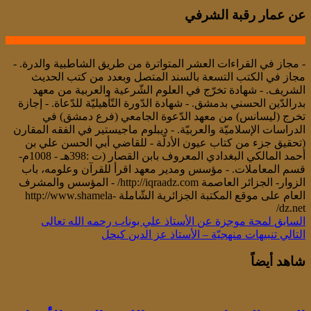
عن عمار رقبة الشرفي
- مجاز في القراءات العشر المتواترة من طريق الشاطبية والدرة. -
مجاز في الكتب التسعة بالسند المتصل وبعدد من كتب الحديث
الشريف. - شهادة تخرّج في العلوم الشّرعية والعربية من معهد
بدرالدّين الحسني بدمشق. - شهادة الدّورة التّأهيليّة للدّعاة. - إجازة
تخرج (ليسانس) من معهد الدّعوة الجامعي (فرع دمشق) في
الدراسات الإسلاميّة والعربيّة. - ديبلوم ماجيستير في الفقه المقارن
(تحقيق جزء من كتاب عيون الأدلّة - للقاضي أبي الحسن علي بن
أحمد المالكي البغدادي المعروف بابن القصار (ت :398هـ - 1008م-
قسم المعاملات. - مؤسس ومدير معهد اقرأ للقرآن وعلومه، باب
الزوار- الجزائر العاصمة http://iqraadz.com/ - المؤسس والمشرف
العام على موقع المكتبة الجزائرية الشّاملة http://www.shamela-
dz.net/
السابق
لمحة موجزة عن الأستاذ علي بوناب رحمه الله تعالى
التالي
تنبيهات منهجيّة – الأستاذ عز الدين كيحل
شاهد أيضاً