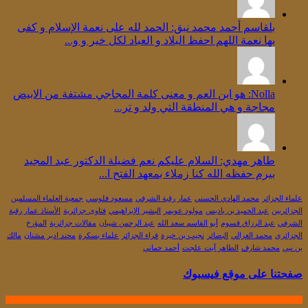
بلقاسم أحمد محمد نبق: الحمد لله على نعمة الإسلام و كفى
بها نعمة اللهم احفظ البلاد و العباد لكل خير و و...
Nolla: هو ابن العم و معنى كلمة المجاجي مشتفة من الابيض
مجاجة و هي المنطقة التي ولد و تر...
طاهر مهدي: السلام عليكم نعم فضيلة الدكتور عبد المجيد
بيرم حفظه الله كنا زملاء بمعهد الفتح ا...
علماء الجزائر
محمد الهادي الحسني
عمار رقبة الشرفي
مسعود فلوسي
جمعية العلماء المسلمين
الجزائريين
عبد الحميد بن باديس
مولود عويمر
البشير الإبراهيمي
فتاوى جزائرية
الأستاذ عمار رقبة
الشرفي
عبد الرزاق قسوم
أبو القاسم سعد الله
عبد الرحمن شيبان
مقالات جزائرية
المؤرخ
الجزائري
محمد الغزالي
البصائر
نجيب بن خيرة
قراء الجزائر
علماء بسكرة
محند إدير مشنان
مالك
بن نبي
محمد شارف
الطاهر آيت علجت
أحمد حماني
صفحتنا على موقع فيسبوك