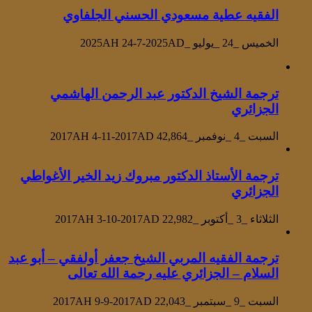
الفقيه عطية مسعودي الحسني الجلفاوي
الخميس _24 _يوليو _2025AH 24-7-2025AD
ترجمة الشيخ الدكتور عبد الرحمن الهاشمي
الجزائري
السبت _4 _نوفمبر _2017AH 4-11-2017AD
42,864
ترجمة الأستاذ الدكتور مبروك زيد الخير الأغواطي
الجزائري
الثلاثاء _3 _أكتوبر _2017AH 3-10-2017AD
22,982
ترجمة الفقيه المربي الشيخ جعفر أولفقي – أبو عبد
السلام – الجزائري عليه رحمة الله تعالى
السبت _9 _سبتمبر _2017AH 9-9-2017AD
22,043