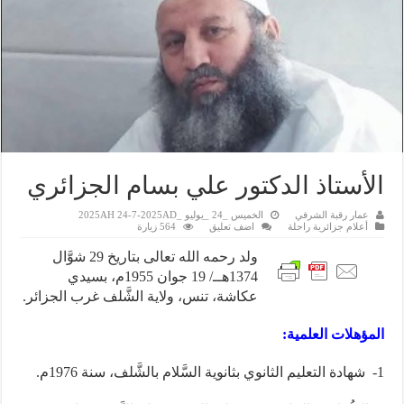
الأستاذ الدكتور علي بسام الجزائري
عمار رقبة الشرفي
الخميس _24 _يوليو _2025AH 24-7-2025AD
أعلام جزائرية راحلة
اضف تعليق
564 زيارة
ولد رحمه الله تعالى بتاريخ 29 شوَّال
1374هــ/ 19 جوان 1955م، بسيدي
عكاشة، تنس، ولاية الشَّلف غرب الجزائر.
المؤهلات العلمية:
1- شهادة التعليم الثانوي بثانوية السَّلام بالشَّلف، سنة 1976م.