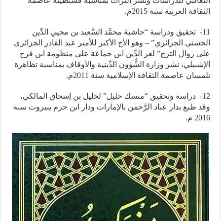
الثعالبي للدِّراسات ونشر التراث بمناسبة قسنطينة عاصمة
الثقافة العربية سنة 2015م.
11- تحقيق ودراسة “حاشية محمَّد السَّعيد بن محيي الدِّين
الحسني الجزائري” – وهو الأخ الأكبر للأمير عبد القادر الجزائري
على زوال الترح” لعز الدِّين ابن جماعة على منظومة ابن فرح
الإشبيلي، نشر وزارة الشُّؤون الدِّينية والأوقاف بمناسبة تظاهرة
تلمسان عاصمة الثقافة الإسلامية سنة 2011م.
12- دراسة وتحقيق “منسك خليل” لخليل بن إسحاق المالكي،
وقد طبع بدار عباد الرَّحمن بالإمارات ودار ابن حزم ببيروت سنة
2016 م.