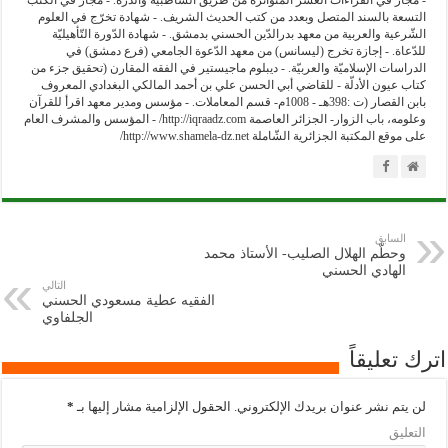
التسعة بالسند المتصل وبعدد من كتب الحديث الشريف. - شهادة تخرّج في العلوم
الشّرعية والعربية من معهد بدرالدّين الحسني بدمشق. - شهادة الدّورة التّأهيليّة
للدّعاة. - إجازة تخرج (ليسانس) من معهد الدّعوة الجامعي (فرع دمشق) في
الدراسات الإسلاميّة والعربيّة. - ديبلوم ماجيستير في الفقه المقارن (تحقيق جزء من
كتاب عيون الأدلّة - للقاضي أبي الحسن علي بن أحمد المالكي البغدادي المعروف
بابن القصار (ت :398هـ - 1008م- قسم المعاملات. - مؤسس ومدير معهد اقرأ للقرآن
وعلومه، باب الزوار- الجزائر العاصمة http://iqraadz.com/ - المؤسس والمشرف العام
على موقع المكتبة الجزائرية الشّاملة http://www.shamela-dz.net/
السابق
وحطّم الهلال الصليب- الأستاذ محمد
الهادي الحسني
التالي
الفقيه عطية مسعودي الحسني
الجلفاوي
اترك تعليقاً
لن يتم نشر عنوان بريدك الإلكتروني.
الحقول الإلزامية مشار إليها بـ
*
التعليق