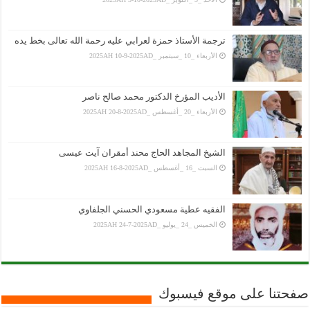
ترجمة الأستاذ حمزة لعرابي عليه رحمة الله تعالى بخط يده
الأربعاء _10 _سبتمبر _2025AH 10-9-2025AD
الأديب المؤرخ الدكتور محمد صالح ناصر
الأربعاء _20 _أغسطس _2025AH 20-8-2025AD
الشيخ المجاهد الحاج محند أمقران آيت عيسى
السبت _16 _أغسطس _2025AH 16-8-2025AD
الفقيه عطية مسعودي الحسني الجلفاوي
الخميس _24 _يوليو _2025AH 24-7-2025AD
صفحتنا على موقع فيسبوك