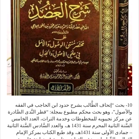
10- بحث “إتحاف الطَّالب بشرح حدود ابن الحاجب في الفقه
والأصول”، وهو بحث محكم مطبوع بمجلة: “قطر النَّدى الصَّادرة
عن مركز نجيبويه للمخطوطات وخدمة التراث، العدد الخامس
السَّنة الثانية المحرم سنة 1431 هـ، والعدد السَّادس السَّنة الثانية
– جمادى الأولى سنة 1431هـ، وقد طبع الكتاب بمركز الإمام