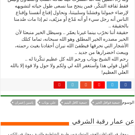
فقط ثقافة التنكّر، فمن ينجح منا نسعى طول حياته لتشويهه
لإرضاء خمولنا وفشلنا وسلبيتنا، ونحاول إقناع أنفسنا وإقناع
الناس أنه رجل سيء أو أنه مُدّع أو مزيّف، ثم إذا مات صُدمنا
بالحقيقة ..
حقيقة أننا نخرّب بينما غيرنا يعمّر .. وسيظل الخير منبعثا لأن
الخير مصدره الخير المطلق وهو الله سبحانه، تماما كتلك
الأشجار التي نحرقها فيطفئ الله نيران أحقادنا بغيث رحمته،
ويبعث اخضرارها من جديد ..
رحم الله الشيخ بوناب ورحم الله كل عظيم تنكّرنا له ..
أقول قولي هذا وأستغفر الله لي ولكم ولا حول ولا قوة إلا بالله
العلي العظيم!
الوسوم
جمعية قوافل الخير
جمعية كافل اليتيم
علي بوناب
ياسين إعمران
عن عمار رقبة الشرفي
- مجاز في القراءات العشر المتواترة من طريق الشاطبية والدرة. - مجاز في الكتب