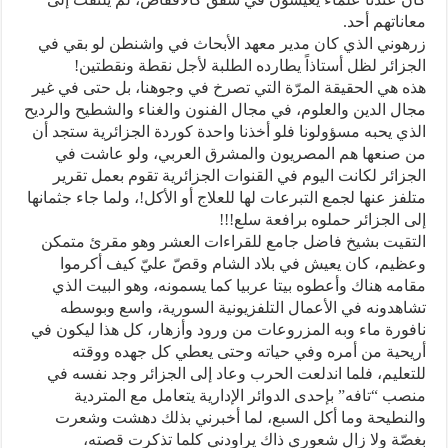
معاناتهم أحد.
زرهوني الذي كان مدير معهد الأبحاث في واشنطن لو بقي في
الجزائر لظل أستاذاً يطارده الطلبة لأجل نقطة ونقطتين!
هذه هي الحقيقة المرّة التي تصرخ في وجوهنا، بل حتى في غير
مجال الدين والعلوم، في مجال الفنون والغناء والشطيح والرديح
الذي يحبه مسؤولونا فلو أخذنا واحدة كوردة الجزائرية ستجد أن
من صنعها هم المصريون والمشرق العربي، ولو عاشت في
الجزائر لكانت اليوم في القنوات الجزائرية تقوم بعمل تقرير
متلفز عنها لجمع التبرعات لها للعلاج أو الأكل!، ولما جاء جثمانها
إلى الجزائر حملوه برافعة سلع!!!
التقيت بشيخ فاضل جامع للقراءات العشر وهو مقرئ متمكن
وعظيم، كان يعيش في بلاد الشام وقصّ عليّ كيف أكرموا
مقامه هناك وأعطوه بيتا عربيا كما يسمونه، وهو البيت الذي
تشاهدونه في الأعمال التلفزيونية السورية، واسع وبوسطه
نافورة ماء وبه المزروعات من ورود وأزهار، كل هذا ليكون في
أريحية من أمره وفي حياته وحتى يعطي كل جهده ووقته
للتعليم، فلما اندلعت الحرب وعاد إلى الجزائر وجد نفسه في
منصب “تافه” بإحدى الدوائر الإدارية يتعامل مع المتردية
والنطيحة وما أكل السبع، لما أخبرني بذلك دهشت وشعرت
بغصّة ولا زال شعوري ذاك يراودني كلما تذكرت قصته،