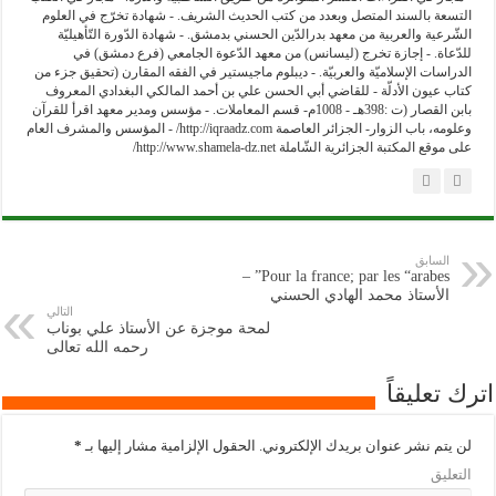
التسعة بالسند المتصل وبعدد من كتب الحديث الشريف. - شهادة تخرّج في العلوم
الشّرعية والعربية من معهد بدرالدّين الحسني بدمشق. - شهادة الدّورة التّأهيليّة
للدّعاة. - إجازة تخرج (ليسانس) من معهد الدّعوة الجامعي (فرع دمشق) في
الدراسات الإسلاميّة والعربيّة. - ديبلوم ماجيستير في الفقه المقارن (تحقيق جزء من
كتاب عيون الأدلّة - للقاضي أبي الحسن علي بن أحمد المالكي البغدادي المعروف
بابن القصار (ت :398هـ - 1008م- قسم المعاملات. - مؤسس ومدير معهد اقرأ للقرآن
وعلومه، باب الزوار- الجزائر العاصمة http://iqraadz.com/ - المؤسس والمشرف العام
على موقع المكتبة الجزائرية الشّاملة http://www.shamela-dz.net/
السابق
Pour la france; par les “arabes” –
الأستاذ محمد الهادي الحسني
التالي
لمحة موجزة عن الأستاذ علي بوناب
رحمه الله تعالى
اترك تعليقاً
لن يتم نشر عنوان بريدك الإلكتروني.
الحقول الإلزامية مشار إليها بـ
*
التعليق