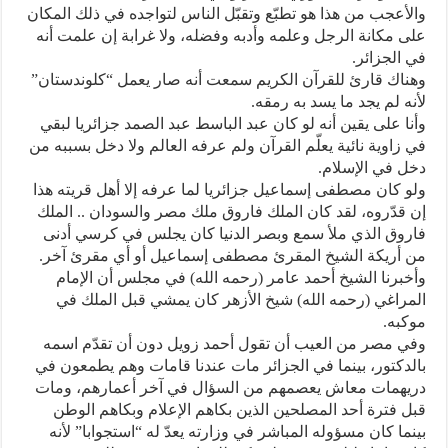
والأعجب من هذا هو تطبّع وتقبّل الناس لتواجده في ذلك المكان
على مكانة الرجل وعلمه وأدبه وفضله، ولا غرابة إن علمت أنه
في الجزائر.
وهناك قارئ للقرآن الكريم سمعت أنه صار يعمل “كلوندستان”
لأنه لم يجد ما يسد به رمقه.
وأنا على يقين أنه لو كان عبد الباسط عبد الصمد جزائريا لبقي
في زاوية نائية يعلّم القرآن ولم عرفه العالم ولا دخل بسببه من
دخل في الإسلام.
ولو كان مصطفى إسماعيل جزائريا لما عرفه إلا أهل قريته هذا
إن قدّروه، لقد كان الملك فاروق ملك مصر والسودان .. الملك
فاروق الذي ملأ سمع وبصر الدنيا كان يجلس في كرسي أدنى
من أريكة الشيخ المقرئ مصطفى إسماعيل أو أي مقرئ آخر.
وأخبرنا الشيخ أحمد عامر (رحمه الله) في مجلس أن الإمام
المراغي (رحمه الله) شيخ الأزهر كان يمشي قبل الملك في
موكبه.
وفي مصر من العيب أن تقول أحمد زويل دون أن تقدّم اسمه
بالدكتور، بينما في الجزائر مات عندنا قامات وهم يطمعون في
دريهمات معاش يعصمهم من السؤال في آخر أعمارهم، ومات
قبل فترة أحد المصلحين الذين بكاهم الإعلام وبكاهم الوطن
بينما كان مسؤوله المباشر في وزارته يعدّ له “استجوابا” لأنه