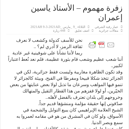
زفرة مهموم – الأستاذ ياسين
إعمران
عمار رقبة الشرفي
الثلاثاء _9 _مارس _2021AH 9-3-2021AD
مقالات جزائرية
اضف تعليق
448 زيارة
نحن للأسف كدولة وكشعب لا نعرف
ثقافة الرمز، لا أدري لم؟ ..
ربما لأننا نشأنا على شوفينية غير عادية
أننا شعب عظيم وشعب قام بثورة عظيمة، فلم نعد نُعط اعتباراً
لكبير..
وقد تكون الظاهرة مغاربية وليست فقط جزائرية، لكن في
الجزائر تتخذ شكلا قبيحا ومفرطا في القبح، وبيئة كالجزائر لا
تنمو فيها المواهب وسرعان ما تذبل لولا بعض عنايتها من بعض
الخيّرين، أو لولا قفزهم من هذا القطار الثقيل والمتهالك
وخروجهم إلى بلدان تعترف بالفضل لأهله..
صدّقوني إنها حقيقة مؤلمة ومنشؤها قديم جداً.
الشيخ العلامة الإبراهيمي كان يبيع التوابل والشحمة في
الأسواق، ولو كان في المشرق من هو في مقامه لعمروا به
سمع وبصر الدنيا.
كان عندنا علماء يعيشون في شقق كالأقفاص، لم يلتفت إلى