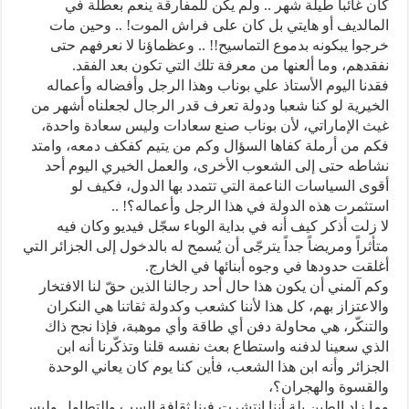
كان غائبا طيلة شهر .. ولم يكن للمفارقة ينعم بعطلة في
المالديف أو هايتي بل كان على فراش الموت! .. وحين مات
خرجوا يبكونه بدموع التماسيح!! .. وعظماؤنا لا نعرفهم حتى
نفقدهم، وما ألعنها من معرفة تلك التي تكون بعد الفقد.
فقدنا اليوم الأستاذ علي بوناب وهذا الرجل وأفضاله وأعماله
الخيرية لو كنا شعبا ودولة تعرف قدر الرجال لجعلناه أشهر من
غيث الإماراتي، لأن بوناب صنع سعادات وليس سعادة واحدة،
فكم من أرملة كفاها السؤال وكم من يتيم كفكف دمعه، وامتد
نشاطه حتى إلى الشعوب الأخرى، والعمل الخيري اليوم أحد
أقوى السياسات الناعمة التي تتمدد بها الدول، فكيف لو
استثمرت هذه الدولة في هذا الرجل وأعماله؟! ..
لا زلت أذكر كيف أنه في بداية الوباء سجّل فيديو وكان فيه
متأثراً ومريضاً جداً يترجّى أن يُسمح له بالدخول إلى الجزائر التي
أغلقت حدودها في وجوه أبنائها في الخارج.
وكم آلمني أن يكون هذا حال أحد رجالنا الذين حقّ لنا الافتخار
والاعتزاز بهم، كل هذا لأننا كشعب وكدولة ثقاتنا هي النكران
والتنكّر، هي محاولة دفن أي طاقة وأي موهبة، فإذا نجح ذاك
الذي سعينا لدفنه واستطاع بعث نفسه قلنا وتذكّرنا أنه ابن
الجزائر وأنه ابن هذا الشعب، فأين كنا يوم كان يعاني الوحدة
والقسوة والهجران؟،
وما زاد الطين بلة أننا انتشرت فينا ثقافة السب والتطاول وليس