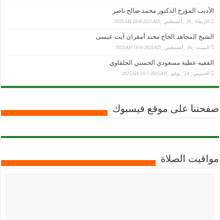
الأديب المؤرخ الدكتور محمد صالح ناصر
الأربعاء _20 _أغسطس _2025AH 20-8-2025AD
الشيخ المجاهد الحاج محند أمقران آيت عيسى
السبت _16 _أغسطس _2025AH 16-8-2025AD
الفقيه عطية مسعودي الحسني الجلفاوي
الخميس _24 _يوليو _2025AH 24-7-2025AD
صفحتنا على موقع فيسبوك
مواقيت الصلاة