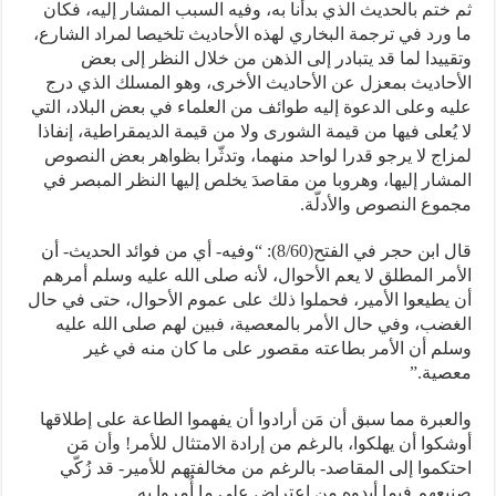
ثم ختم بالحديث الذي بدأنا به، وفيه السبب المشار إليه، فكان
ما ورد في ترجمة البخاري لهذه الأحاديث تلخيصا لمراد الشارع،
وتقييدا لما قد يتبادر إلى الذهن من خلال النظر إلى بعض
الأحاديث بمعزل عن الأحاديث الأخرى، وهو المسلك الذي درج
عليه وعلى الدعوة إليه طوائف من العلماء في بعض البلاد، التي
لا يُعلى فيها من قيمة الشورى ولا من قيمة الديمقراطية، إنفاذا
لمزاج لا يرجو قدرا لواحد منهما، وتدثّرا بظواهر بعض النصوص
المشار إليها، وهروبا من مقاصدَ يخلص إليها النظر المبصر في
مجموع النصوص والأدلّة.
قال ابن حجر في الفتح(8/60): “وفيه- أي من فوائد الحديث- أن
الأمر المطلق لا يعم الأحوال، لأنه صلى الله عليه وسلم أمرهم
أن يطيعوا الأمير، فحملوا ذلك على عموم الأحوال، حتى في حال
الغضب، وفي حال الأمر بالمعصية، فبين لهم صلى الله عليه
وسلم أن الأمر بطاعته مقصور على ما كان منه في غير
معصية.”
والعبرة مما سبق أن مَن أرادوا أن يفهموا الطاعة على إطلاقها
أوشكوا أن يهلكوا، بالرغم من إرادة الامتثال للأمر! وأن مَن
احتكموا إلى المقاصد- بالرغم من مخالفتهم للأمير- قد زُكّي
صنيعهم فيما أبدوه من اعتراض على ما أُمِروا به.