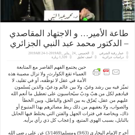
طاعة الأمير… و الاجتهاد المقاصدي
– الدكتور محمد عبد النبي الجزائري
عمار رقبة الشرفي
الخميس _24 _يناير _2019AH 24-1-2019AD
دراسات جزائرية
اضف تعليق
1,320 زيارة
حين يجتمع الفهم القاصر مع المتابعة
العمياء تقع الكوارث، ولا تزال مصيبة هذه
الأمة في عقل لا توظِّفه، أو في تقليد، لا
تميِّز فيه بين رشد وغيّ، ولا بين عالم ودعيّ، والذين يُسلمون
قيادهم لكل من هبّ ودبّ سيُحاسبون على تعطيل ما أنعم الله
عليهم من عقل، يُفرَّق به بين الحق والباطل، وبين الخطأ
والصواب، ولا يعفيهم من ذلك ربط مصائرهم بهذا المتبوع أو
ذاك، وبخاصة في فترات الجهل والفتن التي يختلط فيها الحابل
بالنابل، بسبب الهوى المتبع، و إعجاب كل ذي رأي برأيه.
أخرج الإمام البخاري (9/63) ومسلم(3/1469) عن علي رضي الله