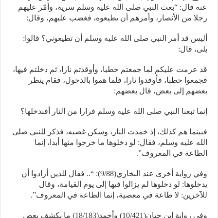
عنه قال: “بعث النبي صلى الله عليه وسلم سرية، وأمّر عليهم
رجلا من الأنصار، وأمرهم أن يطيعوه، فغضب عليهم، وقال:
أليس قد أمر النبي صلى الله عليه وسلم أن تطيعوني؟ قالوا:
بلى، قال:
قد عزمت عليكم لما جمعتم حطبا، وأوقدتم نارا، ثم دخلتم فيها،
فجمعوا حطبا، فأوقدوا نارا، فلما هموا بالدخول، فقام ينظر
بعضهم إلى بعض، قال بعضهم:
إنما تبعنا النبي صلى الله عليه وسلم فرارا من النار أفندخلها؟
فبينما هم كذلك، إذ خمدت النار، وسكن غضبه، فذكر للنبي صلى
الله عليه وسلم، فقال: لو دخلوها ما خرجوا منها أبدا، إنما
الطاعة في المعروف”.
وفي رواية أخرى عند البخاري(9/88): “.. فقال للذين أرادوا أن
يدخلوها: لو دخلوها لم يزالوا فيها إلى يوم القيامة، وقال
للآخرين: لا طاعة في معصية، إنما الطاعة في المعروف”.
وفي رواية ابن حبان(10/421) وأحمد(18/183) ما يكشف بعض