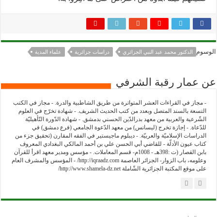
الوسوم
الدكتور محمد عبد النبي الجزائري
دراسات جزائرية
علماء المدية
عن عمار رقبة الشرفي
- مجاز في القراءات العشر المتواترة من طريق الشاطبية والدرة. - مجاز في الكتب
التسعة بالسند المتصل وبعدد من كتب الحديث الشريف. - شهادة تخرّج في العلوم
الشّرعية والعربية من معهد بدرالدّين الحسني بدمشق. - شهادة الدّورة التّأهيليّة
للدّعاة. - إجازة تخرج (ليسانس) من معهد الدّعوة الجامعي (فرع دمشق) في
الدراسات الإسلاميّة والعربيّة. - ديبلوم ماجيستير في الفقه المقارن (تحقيق جزء من
كتاب عيون الأدلّة - للقاضي أبي الحسن علي بن أحمد المالكي البغدادي المعروف
بابن القصار (ت :398هـ - 1008م- قسم المعاملات. - مؤسس ومدير معهد اقرأ للقرآن
وعلومه، باب الزوار- الجزائر العاصمة http://iqraadz.com/ - المؤسس والمشرف العام
على موقع المكتبة الجزائرية الشّاملة http://www.shamela-dz.net/