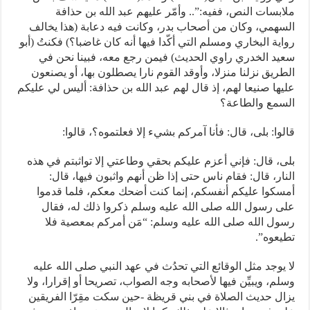
ملابسات النص، ففيه:”.. وأمّر عليهم عبد الله بن حذافة
السهمي، وكان من أصحاب بدر، وكانت فيه دعابة (هذا يخالف
رواية البخاري ومسلم التي أكّدا فيها أنه كان غاضبا؟) فكنتُ (أبو
سعيد الخدري راوي الحديث) فيمن رجع معه، فبينا نحن في
الطريق نزلنا منزلا، وأوقد القوم نارا يصطلون بها، أو يصنعون
عليها صنيعا لهم، إذ قال لهم عبد الله بن حذافة: أليس لي عليكم
السمع والطاعة؟
قالوا: بلى، قال: فأنا آمركم بشيء إلا فعلتموه؟، قالوا:
بلى، قال: فإني أعزم عليكم بحقي وطاعتي إلا تواثبتم في هذه
النار، قال: فقام ناس حتى إذا ظن أنهم واثبون فيها، قال:
أمسكوا عليكم أنفسكم، إنما كنت أضحك معكم، فلما قدموا
على رسول الله صلى الله عليه وسلم ذكروا ذلك له، فقال
رسول الله صلى الله عليه وسلم: “مَن أمركم بمعصية فلا
تطيعوه”.
لا يوجد مثل الوقائع التي تحدُث في عهد النبي صلى الله عليه
وسلم، ويبيِّن فيها لأصحابه وجه الصواب، تصريحا أو إقرارا، ولا
يزال حديث الصلاة في بني قريظة -حين سكت مقِرّا الفريقين