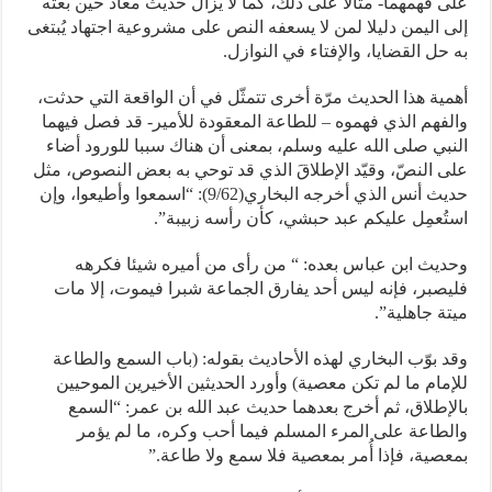
على فهمهما- مثالا على ذلك، كما لا يزال حديث معاذ حين بعثه
إلى اليمن دليلا لمن لا يسعفه النص على مشروعية اجتهاد يُبتغى
به حل القضايا، والإفتاء في النوازل.
أهمية هذا الحديث مرّة أخرى تتمثّل في أن الواقعة التي حدثت،
والفهم الذي فهموه – للطاعة المعقودة للأمير- قد فصل فيهما
النبي صلى الله عليه وسلم، بمعنى أن هناك سببا للورود أضاء
على النصّ، وقيّد الإطلاقَ الذي قد توحي به بعض النصوص، مثل
حديث أنس الذي أخرجه البخاري(9/62): “اسمعوا وأطيعوا، وإن
استُعمِل عليكم عبد حبشي، كأن رأسه زبيبة”.
وحديث ابن عباس بعده: “ من رأى من أميره شيئا فكرهه
فليصبر، فإنه ليس أحد يفارق الجماعة شبرا فيموت، إلا مات
ميتة جاهلية”.
وقد بوّب البخاري لهذه الأحاديث بقوله: (باب السمع والطاعة
للإمام ما لم تكن معصية) وأورد الحديثين الأخيرين الموحيين
بالإطلاق، ثم أخرج بعدهما حديث عبد الله بن عمر: “السمع
والطاعة على المرء المسلم فيما أحب وكره، ما لم يؤمر
بمعصية، فإذا أُمر بمعصية فلا سمع ولا طاعة.”