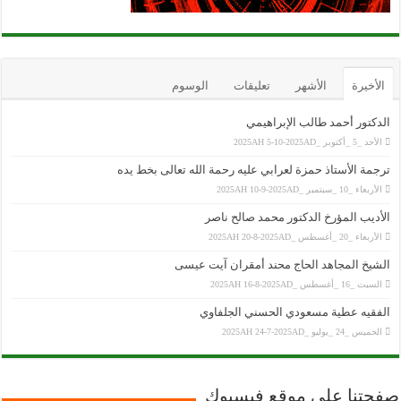
الأخيرة
الأشهر
تعليقات
الوسوم
الدكتور أحمد طالب الإبراهيمي
الأحد _5 _أكتوبر _2025AH 5-10-2025AD
ترجمة الأستاذ حمزة لعرابي عليه رحمة الله تعالى بخط يده
الأربعاء _10 _سبتمبر _2025AH 10-9-2025AD
الأديب المؤرخ الدكتور محمد صالح ناصر
الأربعاء _20 _أغسطس _2025AH 20-8-2025AD
الشيخ المجاهد الحاج محند أمقران آيت عيسى
السبت _16 _أغسطس _2025AH 16-8-2025AD
الفقيه عطية مسعودي الحسني الجلفاوي
الخميس _24 _يوليو _2025AH 24-7-2025AD
صفحتنا على موقع فيسبوك