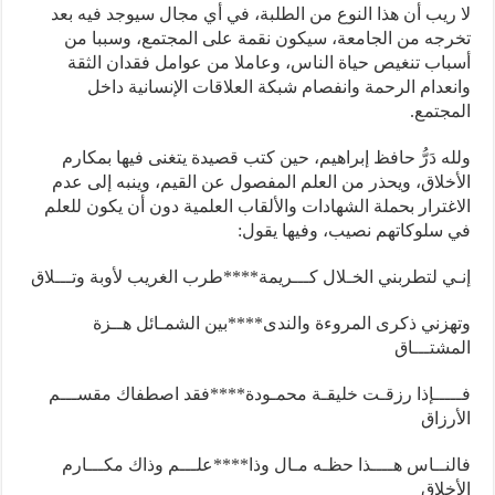
لا ريب أن هذا النوع من الطلبة، في أي مجال سيوجد فيه بعد
تخرجه من الجامعة، سيكون نقمة على المجتمع، وسببا من
أسباب تنغيص حياة الناس، وعاملا من عوامل فقدان الثقة
وانعدام الرحمة وانفصام شبكة العلاقات الإنسانية داخل
المجتمع.
ولله دَرُّ حافظ إبراهيم، حين كتب قصيدة يتغنى فيها بمكارم
الأخلاق، ويحذر من العلم المفصول عن القيم، وينبه إلى عدم
الاغترار بحملة الشهادات والألقاب العلمية دون أن يكون للعلم
في سلوكاتهم نصيب، وفيها يقول:
إنـي لتطربني الخـلال كـــريمة
****
طرب الغريب لأوبة وتـــلاق
وتهزني ذكرى المروءة والندى
****
بين الشمـائل هــزة
المشتـــاق
فـــــإذا رزقـت خليقـة محمـودة
****
فقد اصطفاك مقســـم
الأرزاق
فالنــاس هــــذا حظـه مـال وذا
****
علـــم وذاك مكـــارم
الأخلاق