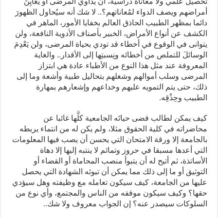
تحصيل علمي ولا معاناة دراسية، أن يداوي المرضى أو يُعَايِنَ
أمراضهم ويصف الدواء لمُعاناتهم؟.. لا شك أنه سيُحاول الظهورَ
دائما بمظهر الطبيب الحاذق العالم بخفايا الأمور، الماهر في
الكشف عن أنواع الأمراض، الخبير بأصناف الأدوية النافعة، ولن
يتوانى في الوقوع في أخطاء قد تودي بحياة المرضى، ولن يَعْدِمَ
الوسائلَ للتملص من أخطائه ونِسبتِها إلى الأقدار.. والغاية
المعروفة عند مثل هذا النوع من الأطباء عادة هي ابتزاز
المرضى وسلب أموالهم وشغلهم بتحاليل طبية وأشعة وما إلى
ذلك، حتى يتم التمويه عليهم وخداعهم وإشعارهم بمهارة
الطبيب وحِذْقِه.
كيف يمكن لطالب قضى حياتَه الجامعية كلَّها غائبا عن
محاضراته في كلية الحقوق مثلا، ولم يكن له من انتماء يربطه
بالجامعة إلا ورقة الامتحان التي يحسن أن يصب فيها المعلومات
التي أعدها مسبقا في حروز وتمائم لا ينتبه إليها إلا دهاة
الأساتذة، ثم أتيح له أن يتبوأ منصب المحاماة أو القضاء أو
التوثيق أو ما إلى ذلك مما يمكن أن تبوئه الشهادة التي يحصل
عليها من الجامعة، كيف سيكون تعامله مع وظيفته وهل سيؤدي
حقها؟ وكيف سيكون موقفه من الناس والمجتمع، وأي نوع من
السلوكات سيصدر عنه؟ إن الجواب معروف ولا شك..