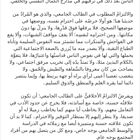
الناسُ بعد ذلك في ترقِّيهم في مدارج الكمال النفسي والخُلقي.
والالتزامُ المطلوب في الطالب الجامعي، والذي هو المُرادُ من
حديثنا هنا؛ هو أولا حرصُه على احترامِ نفسه، ووضعِها في
موضِعِها الصحيح، فلا يرفعُها فوقَ قدْرِها، ولا ينزلُ بها دونَ
مكانتها.. ومن احترامِه لنفسِه؛ ألا يقفَ مواقفَ الشبهات، وألا يقع
في الفواحش والمنكرات مما تشمئز منه النفوس السليمة وتأباه
الطباع النقية، وألا يصدر منه ما يُزري بالصفة الاجتماعية التي
يحملها والتي لها في نفوس الناس قداستُها واعتبارُها، فلا يتفوَّهَ
بالكلام البذيئ مثلا، ولا تمتدَّ يدُه إلى تخريب مرفق اجتماعي، ولا
يصاحبَ من كان معروفا بالسَّفاهة والطيش والحُمق، ولا
يتعصب تعصبا أعمى لرأي يراه أو جهة يرتبط بها، وإنما ينتصر
دائما لما يقره العلم والمنطق والذوق السليم..
ويفرضُ الالتزامُ الأخلاقيُّ على الطالب الجامعي؛ أن تكون
علاقتُه حسنة، خاصة مع أساتذته، فلا يخرج عن حدود الأدب في
التعامل معهم، ولا يخاطب أيا منهم كما يخاطب زميلا له أو
صديقا، ولا ينظر إليهم إلا بمنظار التوقير والاحترام.. كما لا بد أن
تكون علاقته حسنة ومتميزة أيضا مع زملائه في الدراسة
والوسط الجامعي بوجه خاص، ومع كل من يتصل بهم من أفراد
المجتمع بوجه عام.