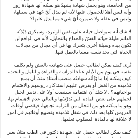
من الجامعة، وهو يحمل شهادة يشهدُ هو نفسُه أنها شهادة زور
وأنه ليس أهلا للحصول عليها لأنه لم يبذل أيَّ جُهد في سبيلها،
وليس في عقله ولا ضميره أيّ شيء مما يدل عليها؟
لا شك أنه سيواصل حياته على نفس الوتيرة، وسيكون دَيْدَنُه
الدائم طيلةَ حياته الغشّ والخداع والتحايل، لأنه في الواقع لن
تكون بيده وسيلة أخرى يتحرك بها في أي مجال من مجالات
الحياة التي يجد نفسه معنيا بالعمل فيها.
تُرى كيف يمكن لطالب حصل على شهادته بالغش ولم يكلف
نفسه في يوم من الأيام عناءَ الدراسة والقراءة والتأمل والبحث،
كيف يمكنه إذا ما بَوَّأتْه شهادتُه منصب أستاذ مثلا، أن يمنع
تلاميذه من الغش أو يفرض عليهم استذكار دروسهم والاهتمام
بواجباتهم؟.. لا شك أن اهتمامه سينصب أولا على تدبير الحيل
لحملهم على بغض المادة التي يُدَرِّسُها وبالتالي عدم الاهتمام بها،
وهو ما يمكنه هو من التحلل من التزامه تجاهها، فيقضي أوقات
الدروس كلها بعد ذلك في شغل تلاميذه وتضييع أوقاتهم في أمور
لا علاقة لها بالمادة المطلوب تعلمها.
كيف يمكن لطالب حصل على شهادة دكتور في الطب مثلا، بغير