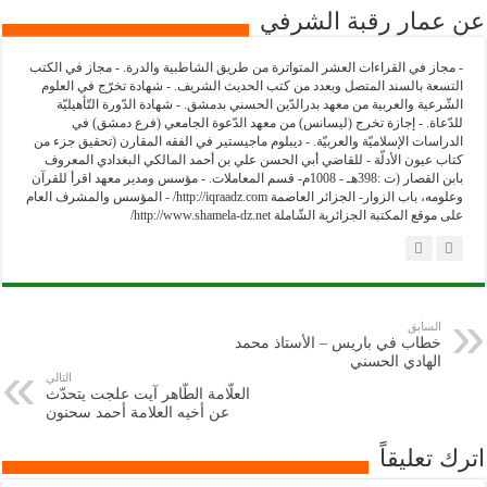
عن عمار رقبة الشرفي
- مجاز في القراءات العشر المتواترة من طريق الشاطبية والدرة. - مجاز في الكتب
التسعة بالسند المتصل وبعدد من كتب الحديث الشريف. - شهادة تخرّج في العلوم
الشّرعية والعربية من معهد بدرالدّين الحسني بدمشق. - شهادة الدّورة التّأهيليّة
للدّعاة. - إجازة تخرج (ليسانس) من معهد الدّعوة الجامعي (فرع دمشق) في
الدراسات الإسلاميّة والعربيّة. - ديبلوم ماجيستير في الفقه المقارن (تحقيق جزء من
كتاب عيون الأدلّة - للقاضي أبي الحسن علي بن أحمد المالكي البغدادي المعروف
بابن القصار (ت :398هـ - 1008م- قسم المعاملات. - مؤسس ومدير معهد اقرأ للقرآن
وعلومه، باب الزوار- الجزائر العاصمة http://iqraadz.com/ - المؤسس والمشرف العام
على موقع المكتبة الجزائرية الشّاملة http://www.shamela-dz.net/
السابق
خطاب في باريس – الأستاذ محمد
الهادي الحسني
التالي
العلّامة الطّاهر آيت علجت يتحدّث
عن أخيه العلامة أحمد سحنون
اترك تعليقاً