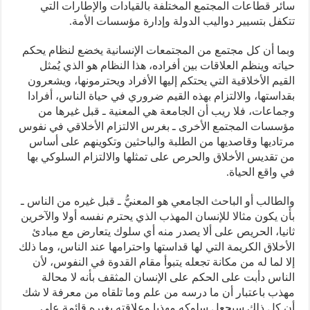
سائر قطاعات المجتمع المختلفة بالقيادات والإطارات التي
تتكفل بتسيير دواليب الدولة وإدارة مؤسسات الأمة.
وبما أن كل مجتمع من المجتمعات الإنسانية يخضع لنظام يحكم
حياته وينظم العلاقات بين أفراده، هذا النظام هو الذي يُمثل
القيم الأخلاقية التي يحتكم إليها الأفراد ويحترمونها، ويشعرون
بقداستها، والالتزام بهذه القيم ضروري في حياة الناس، أفرادا
وجماعات، فلا ريب أن الجامعة هي المعنية ـ قبل غيرها من
مؤسسات المجتمع الأخرى ـ بغرس الالتزام الأخلاقي في نفوس
مرتاديها وقاصديها من الطلبة والباحثين وتكوينهم على أساس
من تقديس الأخلاق والحرص على تمثلها والالتزام السلوكي بها
في واقع الحياة.
والطالب أو الباحث الجامعي هو المعنيُّ ـ قبل غيره من الناس ـ
بأن يكون مثالا للإنسان المهذب الذي يحترم نفسه أولا والآخرين
ثانيا، الحريص على ألا يصدر منه أي سلوك يتعارض مع مبادئ
الأخلاق الكريمة التي لها قداستها واحترامها عند الناس، وما ذلك
إلا لما له من مكانة تجعله يتبوأ مقام القدوة في النفوس، لأن
الناس دأبت على الحكم على الإنسان المثقف بأنه لا محالة
مهذب باعتبار أن ما درسه من علم وما تلقاه من معرفة لا شك
أن كل ذلك سيجعل سلوكه مهذبا وعلاقته بغيره قائمة على