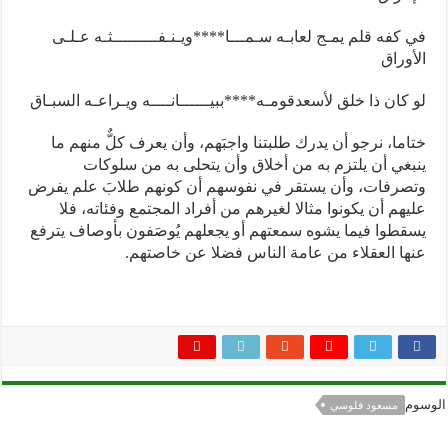
في كفه قلم يمـج لعابـه سـمـــا
****
ويـنـفـــــــــثـه عـلـى
الأوراق
لو كان ذا خلق لأسعدقومـه
****
ببيــــــانــــه ويـراعـه السبـاق
ختاما، نرجو أن يدرك طلبتنا واجبَهم، وأن يعرف كلٌّ منهم ما
ينبغي أن يلتزم به من أخلاق وأن يتحلى به من سلوكات
وتصرفات، وأن يستقر في نفوسهم أن كونهم طلابَ علم يفرض
عليهم أن يكونوا مثالا لغيرهم من أفراد المجتمع وفئاته، فلا
يسقطوا فيما يشوه سمعتهم أو يجعلهم يُوصَفون بأوصاف يترفع
عنها العقلاء من عامة الناس فضلا عن خاصتهم.
الوسوم
مسعود فلوسي