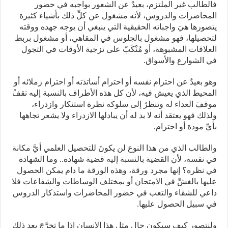
فالطالب غير الملتزم، بعيدٌ عن الشعور بواجبه في حضور
المحاضرات والدروس، لأنه مشغول عن كلِّ ذلك بأشياء كثيرة
يتصورها هيَ واجباته الحقيقية التي ينبغي أن يوجه جهده ووقته
لتحصيلها، فهو مشغول بالجلوس في المقاهي، أو مشغول بربط
العلاقات المشبوهة، أو مُنْكَبّ على تزجية الأوقات في التجول
في الشوارع والأسواق.
وهو بعيدٌ عن احترام نفسه أو احترام أساتذته أو احترام زملائه أو
المحيط الذي يعيش فيه، لأن كل هذه الأطراف بالنسبة إليه تقفُ
موقفَ العداء له وتنظرُ إلى سلوكه نظرة استنكار وازدراء،
ولذلك فهو يعتقد أنه لا بد له أن يبادلها الازدراء ولا يشعر تجاهها
بأيِّ مودة أو احترام.
والطالب الذي من هذا النوع لن يكونَ للتحصيل العلمي أيَّ مكانة
في نفسه، لأن القضية بالنسبة إليه قضية شهادة.. وما الشهادة
في نظره؟ إنها مجرد ورقة، وهذه الورقة ما دام يمكن الحصول
عليها بالغشِّ في الامتحان أو بمختلف الوساطات والشفاعات فلا
داعي للشقاء والتعب في حضور المحاضرات واستذكار الدروس
في سبيل الحصول عليها.
ولنتصور كيف سيكون حال مثل هذا الإنسان إذا ما تخرَّجَ بعد ذلك