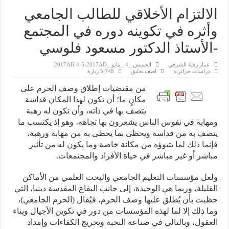
الالتزام الأخلاقي للطالب الجامعي
وأثره في تكوينه دوره في المجتمع
-الأستاذ الدكتور مسعود فلوسي
عمار رقبة الشرفي
الخميس _4 _مايو _2017AH 4-5-2017AD
دراسات جزائرية
اضف تعليق
5,748 زيارة
من مقتضيات إطلاق وصف الحرم على
مكانٍ ما؛ أن تكون لهذا المكان قداسة
يتصف بها في ذاته، وأن تكون له رهبة
ومهابة في نفوس الناس يشعرون بها تجاهه، وهو إذ يكتسب ما
يتصف به من قداسة ويحظى بما يحظى به من مهابة ورهبة،
فإنما ذلك لما يتبوؤه من مكانة خاصة وما يكون له من تأثير
مباشر أو غير مباشر في حياة الأفراد والمجتمعات.
ولعل مؤسسات التعليم الجامعي والبحث العلمي من الأماكن
القليلة، وربما هي الوحيدة، إلى جانب البقاع المقدسة دينيا، التي
حظيت بأن يُطلق عليها وصف الحرم، فيُقال (الحرم الجامعي)،
وما ذلك إلا لما لهذه المؤسسات من دور في تكوين الأجيال وبناء
العقول، وبالتالي في صناعة النخبة وتخريج الكفاءات وإمداد