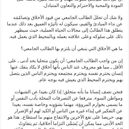
المودة والمحبة والاحترام والتعاون المتبادل.
ولا شك أن تحللَ الطالب الجامعي من قيود الأخلاق وتصامُمَه
عن نداء المبادئ والقيم، سيكون له تأثيرُه العميق بعد ذلك عندما
ينطلق هذا الطالبُ إلى مجالات الحياة العملية، حيث سيظهر
ذلك على سلوكه وعلى علاقته بعمله وبالمحيط الذي يعمل فيه.
ما هي الأخلاق التي ينبغي أن يلتزم بها الطالب الجامعي؟
إن من واجب الطالب الجامعي؛ أن يكون متحليا بحد أدنى ـ على
الأقل ـ مما هو معروف عند الناس بأنها أخلاق لا يكاد ينفك عنها
إنسان يحترم نفسه ويحترم مجتمعه ويحترم الناس الذين يتصل
بهم ويحترم المحيط الذي يعيش فيه بوجه عام.
فنحن نصف إنسانا ما بأنه متخلق؛ إذا كان بعيدا عن الشبهات
ومواطن السوء، مترفعا عن التصرفات المخلة بأدب النفس أو
ما يسمى بخوارم المروؤة، مهتما بشؤونه وخاصة نفسه، بعيدا
عن التفكير في إيذاء غيره من الناس أو الكيد لهم أو الإضرار
بهم، حريصا على نفع الآخرين والانتفاع منهم ما استطاع.. هذا هو
الحد الأدنى مما يمكن أن يُسَمَّى التزاما أخلاقيا، ثم يتفاوتُ