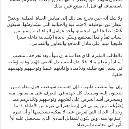
باستحقاقه لها قبل أن يقتنع غيره بذلك.
ولا شك أنه حين يخرج بعد ذلك إلى ميادين الحياة العملية، وبغضِّ
النظر عن الوظيفة الاجتماعية والحياتية التي سيُمارسُها، سيكون
عُضْوًا صالحا في المجتمع، وأحد عوامل البناء فيه، وسببا من
أسباب تقدُّمِ هذا المجتمع وسَيْرِ الحياة الإنسانية داخله سيرا
طبيعيا مبنيا على تبادل المنافع والتعاون والتضامن.
فالطالب الملتزم الذي هذا شأنه إن تبوأ ـ بعد تخرجه ـ منصب
أستاذ أو معلم مثلا، فلا شك أنه سيبذل أقصى جُهْدِه وغاية وُسْعِه
في سبيل نفع طلبته وتلاميذه وإفادتهم علميا وتوجيههم وتهذيبهم
خلقيا.
وإن تبوأ منصب طبيب، فإن اهتمامه سينصب حول مداواة من
يلتجئون إليه، وسيبذل كل جهده في التعرف على ما يعانون منه،
وسيحرص أشد الحرص على نُصْحِهِم وتوجيهِهِم وتَحْذيرِهم مما
يَضُرُّهُم، ولن يتوانى في إرشادهم إلى غيره من الأطباء إذا ما
وجد أن الحالة التي تُعرض عليه لا يمكنه تشخيصها أو أن غيره
أعلمُ بها منه، ولن يكون للمقابل المادي الذي سيحصل عليه أيُّ
تأثير في معاملته لمرضاه.