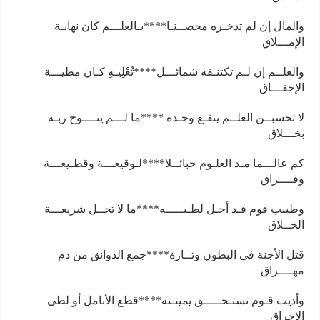
والمال إن لم تدخـره محصــنـا
****
بـالعلـــم كان نهايـة
الإمـــلاق
والعلــم إن لـم تكتنـفه شمائـــل
****
تُعْلِيـهِ كـان مطيـــة
الإخفـــاق
لا تحسبــن العلــم ينفـع وحـده
****
ما لـــم يتــــوج ربـه
بخـــلاق
كم عالـــما مـد العلـوم حبائــلا
****
لـوقيعـــة وقطـيعـــة
وفــــراق
وطبيب قوم قـد أحـل لطـبـــــه
****
ما لا تحــل شريعـــة
الخــلاق
قتل الأجنة في البطون وتــارة
****
جمع الدوانق من دم
مهــــراق
وأديب قـوم تستـحـــــق يمينـته
****
قطع الأنامل أو لظى
الإحراق