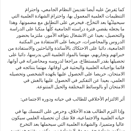
كما يَفرضُ عليه أيضا تقديسَ النظام الجامعي، واحترامَ
التنظيمات العلمية المعمول بها، واحترامَ الشهادة العلمية التي
سيحمِلـُها بعد التخرُّج، فيحرص على التطابق مع مضمونها، وهذا
ما يجعله يقضي فترة دراسته الجامعية كلَّها منكبا على الدراسة
والتحصيل، بعيدا عن الانشغال بتوافه الأمور، ملتزما بحضور
الدروس والمحاضرات، حريصا على الاستفادة من المكتبة
الجامعية، دائبا على الاحتكاك بالأساتذة والباحثين والاستفادة من
خبراتهم وتجاربهم، مهتما بالمواد العلمية التي يدرسها، دائبا على
تحصيلها بقدر المستطاع، مراجعا لدروسه ومحاضراته في أوانها،
قائما بواجباته العلمية والبحثية في أوقاتها، مهتما بنتائجه في
الامتحان، حريصا على الحصول عليها بجُهده الشخصي وتحصيله
العلمي، بعيدا عن التفكير في الحصول عليها بالغش في
الامتحان أو بالوسائط المختلفة والحيل المتنوعة.
أثر الالتزام الأخلاقي للطالب في حياته ودوره الاجتماعي:
وإذا التزم الطالب هذه الأخلاق، وحرص على التمسك بها في
حياته العلمية والاجتماعية، فلا شك أن تحصيله العلمي سيكون
عاليا ومتميزا، والشهادة العلمية التي سيحملها بعد التخرج
ستكون شهادة حق وصدق لا شهادة زور وكذب، يقتنع هو نفسه