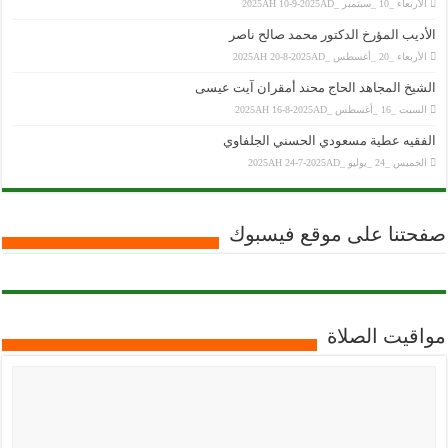
الأربعاء _10 _سبتمبر _2025AH 10-9-2025AD
الأديب المؤرخ الدكتور محمد صالح ناصر
الأربعاء _20 _أغسطس _2025AH 20-8-2025AD
الشيخ المجاهد الحاج محند أمقران آيت عيسى
السبت _16 _أغسطس _2025AH 16-8-2025AD
الفقيه عطية مسعودي الحسني الجلفاوي
الخميس _24 _يوليو _2025AH 24-7-2025AD
صفحتنا على موقع فيسبوك
مواقيت الصلاة