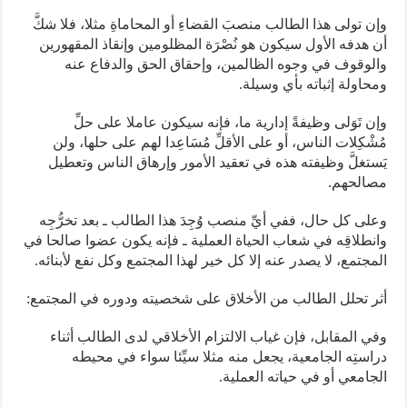
وإن تولى هذا الطالب منصبَ القضاءِ أو المحاماةِ مثلا، فلا شكَّ
أن هدفه الأول سيكون هو نُصْرَة المظلومين وإنقاذ المقهورين
والوقوف في وجوه الظالمين، وإحقاق الحق والدفاع عنه
ومحاولة إثباته بأي وسيلة.
وإن تَوَلى وظيفةً إدارية ما، فإنه سيكون عاملا على حلِّ
مُشْكِلات الناس، أو على الأقلِّ مُسَاعِدا لهم على حلها، ولن
يَستغلَّ وظيفته هذه في تعقيد الأمور وإرهاق الناس وتعطيل
مصالحهم.
وعلى كل حال، ففي أيِّ منصب وُجِدَ هذا الطالب ـ بعد تخرُّجِه
وانطلاقِه في شعاب الحياة العملية ـ فإنه يكون عضوا صالحا في
المجتمع، لا يصدر عنه إلا كل خير لهذا المجتمع وكل نفع لأبنائه.
أثر تحلل الطالب من الأخلاق على شخصيته ودوره في المجتمع:
وفي المقابل، فإن غياب الالتزام الأخلاقي لدى الطالب أثناء
دراستِه الجامعية، يجعل منه مثلا سيِّئا سواء في محيطه
الجامعي أو في حياته العملية.