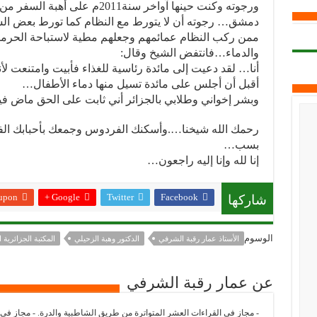
ورجوته وكنت حينها آواخر سنة2011م على أهبة السفر من
دمشق… رجوته أن لا يتورط مع النظام كما تورط بعض ال
ممن ركب النظام عمائمهم وجعلهم مطية لاستباحة الحرم
والدماء…فانتفض الشيخ وقال:
أنا… لقد دعيت إلى مائدة رئاسية للغذاء فأبيت وامتنعت لأن
أقبل أن أجلس على مائدة تسيل منها دماء الأطفال…
وبشر إخواني وطلابي بالجزائر أني ثابت على الحق ماض فيه
رحمك الله شيخنا….وأسكنك الفردوس وجمعك بأحبابك الفق
بسب…
إنا لله وإنا إليه راجعون…
upon
Google +
Twitter
Facebook
شاركها
الوسوم
الأستاذ عمار رقبة الشرفي
الدكتور وهبة الزحيلي
المكتبة الجزائرية 
عن عمار رقبة الشرفي
- مجاز في القراءات العشر المتواترة من طريق الشاطبية والدرة. - مجاز في