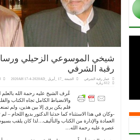
شيخي الموسوعي الزحيلي ورسالته
رقبة الشرفي
عمار رقبة الشرفي
الجمعة _17 _أبريل _2020AH 17-4-2020AD
ا
612 زيارة
 بخط
عُرف الشيخ عليه رحمة الله بالعلم ا
والانضباط الكامل تجاه الكتاب والق
فلم يكن يرى إلا بين هذين، ولم تمنع
-وكان في هذا الاستثناء كما حدثنا الدكتور بديع اللحام – لم 
العمادة والإدارة من الكتاب والتأليف…لذا كان يلقب بسي
عصره عليه رحمة الله…