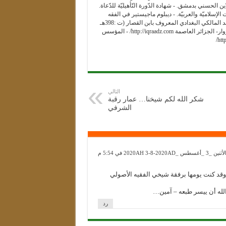
 الحسني بدمشق. - شهادة الدّورة التّأهيليّة للدّعاة.
سلاميّة والعربيّة. - ديبلوم ماجيستير في الفقه
المقارن (تحقيق جزء من كتاب عيون الأدلّة - للقاضي أبي الحسن علي بن أحمد المالكي البغدادي المعروف بابن القصار (ت :398هـ
- 1008م- قسم المعاملات. - مؤسس ومدير معهد اقرأ للقرآن وعلومه، باب الزوار- الجزائر العاصمة http://iqraadz.com/ - المؤسس
التالي
شكر الله لكم شيخنا… عمار رقبة
الشرفي
لأثنين _3 _أغسطس _2020AH 3-8-2020AD في 5:54 م
المالكي بدمشق، وقد كنت يومها برفقة شيخي الفقيه الأصولي
لله أن ييسر طبعه – آمين…
رد