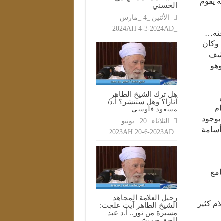
 يقوم
الحسني
الأثنين _4 _مارس
_2024AH 4-3-2024AD
عنه…
 وكان
كشف
هو
هل ترك الشيخ الطاهر
آثارا؟ وهل ستنشر؟ أ.د/
ام
مسعود فلوسي
بوجود
الثلاثاء _20 _يونيو
أسامة
_2023AH 20-6-2023AD
امع
رحيل العلامة المجاهد
م كثير
الشيخ الطاهر آيت علجت:
مسيرة من نور.. أ.د عبد
الحق حميش