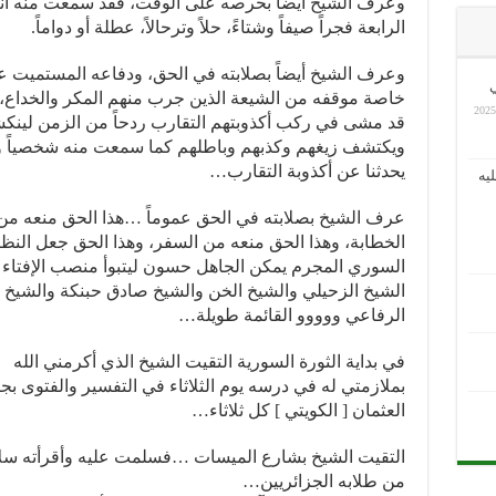
وعرف الشيخ أيضاً بحرصه على الوقت، فقد سمعت منه أنه
الرابعة فجراً
صيفاً وشتاءً، حلاً وترحالاً، عطلة أو دواماً.
وعرف الشيخ أيضاً بصلابته في الحق، ودفاعه المستميت 
ي
خاصة موقفه من الشيعة الذين جرب منهم المكر والخداع،
قد مشى في ركب أكذوبتهم التقارب ردحاً من الزمن لين
ويكتشف زيغهم وكذبهم وباطلهم كما سمعت منه شخصياً و
يحدثنا عن أكذوبة التقارب…
يه
عرف الشيخ بصلابته في الحق عموماً …هذا الحق منعه من
الخطابة، وهذا الحق منعه من السفر، وهذا الحق جعل النظ
السوري المجرم يمكن الجاهل حسون ليتبوأ منصب الإفتاء 
الشيخ الزحيلي والشيخ الخن والشيخ صادق حبنكة والشيخ 
الرفاعي ووووو القائمة طويلة…
في بداية الثورة السورية التقيت الشيخ الذي أكرمني الله
بملازمتي له في درسه يوم الثلاثاء في التفسير والفتوى بج
العثمان [ الكويتي ] كل ثلاثاء…
التقيت الشيخ بشارع الميسات …فسلمت عليه وأقرأته سلا
من طلابه الجزائريين…