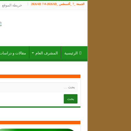
الجمعة _7 _أغسطس _2026AH 7-8-2026AD
خريطة الموقع
الرئيسية
المشرف العام
مقالات و دراسات