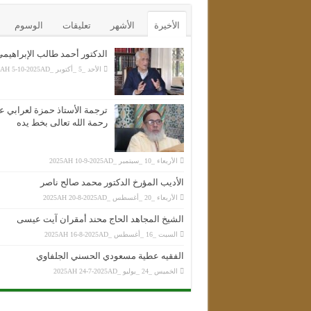
الأخيرة
الأشهر
تعليقات
الوسوم
الدكتور أحمد طالب الإبراهيم
الأحد _5 _أكتوبر _2025AH 5-10-2025AD
ترجمة الأستاذ حمزة لعرابي عل
رحمة الله تعالى بخط يده
الأربعاء _10 _سبتمبر _2025AH 10-9-2025AD
الأديب المؤرخ الدكتور محمد صالح ناصر
الأربعاء _20 _أغسطس _2025AH 20-8-2025AD
الشيخ المجاهد الحاج محند أمقران آيت عيسى
السبت _16 _أغسطس _2025AH 16-8-2025AD
الفقيه عطية مسعودي الحسني الجلفاوي
الخميس _24 _يوليو _2025AH 24-7-2025AD