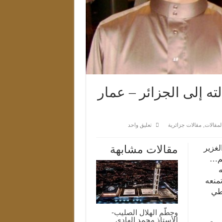
 إلى الجزائر – عمار
لمقالات
,
مقالات جزائرية
تعليق واحد
مقالات مشابهة
لغزير
لم…
ه
تمنعه
وطي
وحطّم الهلال الصليب-
الأستاذ محمد الهادي