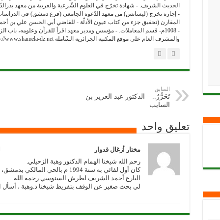
الحديث الشريف. - شهادة تخرّج في العلوم الشّرعية والعربية من معهد بدرالدّين
- إجازة تخرج (ليسانس) من معهد الدّعوة الجامعي (فرع دمشق) في الدراسات الإ
والمشرف العام على موقع المكتبة الجزائرية الشّاملة http://www.shamela-dz.net/
السابق
تَحَرُّرٌ.. – الدكتور عبد العزيز بن
السايب
تعليق واحد
مختار أزغال قدوار
ا
رحم الله شيخنا الهمام الدكتور وهبة الزحيلي.
كان أول لفائي به سنة 1994 م بالحي 
البارع أحمد الشريف لطرش السنوسي رحمه الله…
لي بحث صغير عن الوقف بتقريظ شيخنا د.وهبة ، أسأل ا