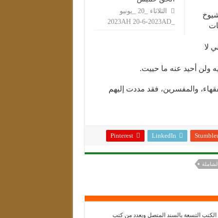
الثلاثاء _20 _يونيو
شيوخ
_2023AH 20-6-2023AD
ات
ي لا
 ولن أحيد عنه ما حييت.
هاء، والمفسرين، فقد مددت إليهم
Pinterest
LinkedIn
Stumble
الشاملة
 الكتب التسعة بالسند المتصل وبعدد من كتب