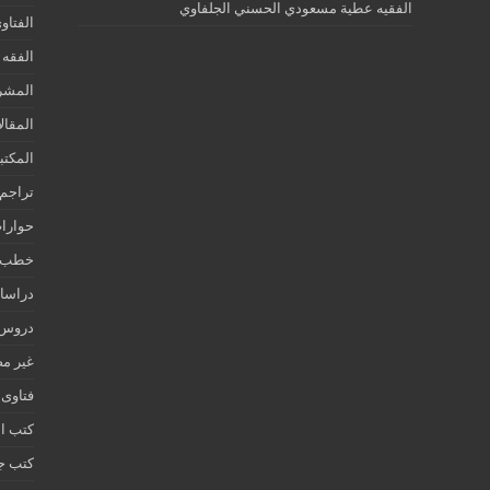
الفقيه عطية مسعودي الحسني الجلفاوي
الفتاو
الفقه 
المشر
المقال
المكتب
تراجم 
حوارات
خطب ج
دراسات
دروس ع
غير م
فتاوى
كتب ا
كتب جز