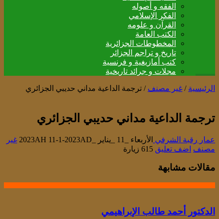
الفقه و أصوله
الفكر الإسلامي
القرآن و علومه
الكتب العامة
المخطوطات الجزائرية
تاريخ و تراجم الجزائر
كتب أمازيغية و فرنسية
مجلات و جرائد تاريخية
الرئيسية
/
غير مصنف
/
ترجمة الداعية مداني حديبي الجزائري
ترجمة الداعية مداني حديبي الجزائري
عمار رقبة الشرفي
الأربعاء _11 _يناير _2023AH 11-1-2023AD
غير
مصنف
اضف تعليق
615 زيارة
مقالات مشابهة
الدكتور أحمد طالب الإبراهيمي