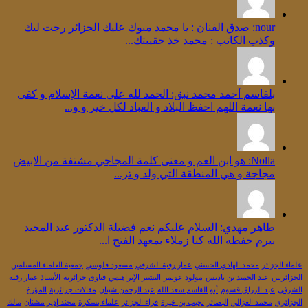
nour: صدق الفنان : يا محمد مبوك عليك الجزائر رجت ليك
وكذب الكاتب : محمد خذ حقيبتك...
بلقاسم أحمد محمد نبق: الحمد لله على نعمة الإسلام و كفى
بها نعمة اللهم احفظ البلاد و العباد لكل خير و و...
Nolla: هو ابن العم و معنى كلمة المجاجي مشتفة من الابيض
مجاجة و هي المنطقة التي ولد و تر...
طاهر مهدي: السلام عليكم نعم فضيلة الدكتور عبد المجيد
بيرم حفظه الله كنا زملاء بمعهد الفتح ا...
علماء الجزائر
محمد الهادي الحسني
عمار رقبة الشرفي
مسعود فلوسي
جمعية العلماء المسلمين
الجزائريين
عبد الحميد بن باديس
مولود عويمر
البشير الإبراهيمي
فتاوى جزائرية
الأستاذ عمار رقبة
الشرفي
عبد الرزاق قسوم
أبو القاسم سعد الله
عبد الرحمن شيبان
مقالات جزائرية
المؤرخ
الجزائري
محمد الغزالي
البصائر
نجيب بن خيرة
قراء الجزائر
علماء بسكرة
محند إدير مشنان
مالك