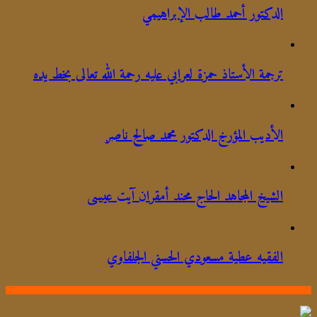
الدكتور أحمد طالب الإبراهيمي
ترجمة الأستاذ حمزة لعرابي عليه رحمة الله تعالى بخط يده
الأديب المؤرخ الدكتور محمد صالح ناصر
الشيخ المجاهد الحاج محند أمقران آيت عيسى
الفقيه عطية مسعودي الحسني الجلفاوي