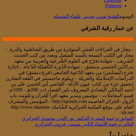
LinkedIn
Pinterest
الوسوم
الشيخ مدني حديبي
علماء المسيلة
عن عمار رقبة الشرفي
- مجاز في القراءات العشر المتواترة من طريق الشاطبية والدرة. -
مجاز في الكتب التسعة بالسند المتصل وبعدد من كتب الحديث
الشريف. - شهادة تخرّج في العلوم الشّرعية والعربية من معهد
بدرالدّين الحسني بدمشق. - شهادة الدّورة التّأهيليّة للدّعاة. - إجازة
تخرج (ليسانس) من معهد الدّعوة الجامعي (فرع دمشق) في
الدراسات الإسلاميّة والعربيّة. - ديبلوم ماجيستير في الفقه المقارن
(تحقيق جزء من كتاب عيون الأدلّة - للقاضي أبي الحسن علي بن
أحمد المالكي البغدادي المعروف بابن القصار (ت :398هـ - 1008م-
قسم المعاملات. - مؤسس ومدير معهد اقرأ للقرآن وعلومه، باب
الزوار- الجزائر العاصمة http://iqraadz.com/ - المؤسس والمشرف
العام على موقع المكتبة الجزائرية الشّاملة http://www.shamela-
dz.net/
السابق
ترجمة المقرئ الدكتور نور الدين محمدي الجزائري
التالي
ترجمة الأستاذ الكبير موسى عزوني الجزائري
شاهد أيضاً