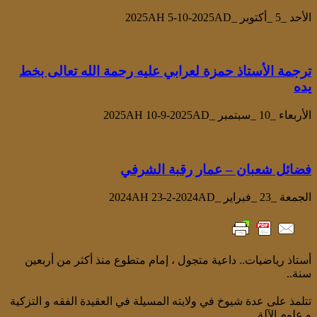
الأحد _5 _أكتوبر _2025AH 5-10-2025AD
ترجمة الأستاذ حمزة لعرابي عليه رحمة الله تعالى بخط
يده
الأربعاء _10 _سبتمبر _2025AH 10-9-2025AD
فضائل شعبان – عمار رقبة الشرفي
الجمعة _23 _فبراير _2024AH 23-2-2024AD
أستاذ رياضيات.. داعية متجول ، إمام متطوع منذ أكثر من أربعين
سنة..
تتلمذ على عدة شيوخ في ولايته المسيلة في العقيدة الفقه و التزكية
و علوم الآلة ..