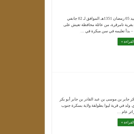
من مواليد 05 رمضان 1351هـ الموافق لـ 02 جانفي
1م، بقرية تامرقرة، من عائلة محافظة تعيش على
. – بدأ تعليمه في سن مبكرة في …
لقراءة »
كر جابر بن موسى بن عبد القادر بن جابر أبو بكر
. ولد في قرية ليوا بطولقة ولاية بسكرة جنوب
زائر عام …
لقراءة »