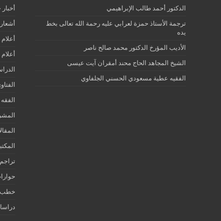
الدكتور أحمد طالب الإبراهيمي
أخبار 
ترجمة الأستاذ حمزة لعرابي عليه رحمة الله تعالى بخط
أشعار 
يده
أعلام 
الأديب المؤرخ الدكتور محمد صالح ناصر
أعلام 
الشيخ المجاهد الحاج محند أمقران آيت عيسى
الدرا
الفقيه عطية مسعودي الحسني الجلفاوي
الفتاو
الفقه 
المشر
المقال
المكتب
تراجم 
حوارات
خطب ج
دراسات