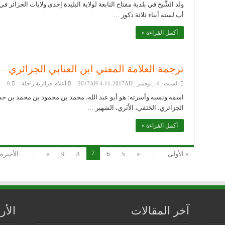
أب لستة أبناء ثلاثة ذكور …
أكمل القراءة »
ترجمة العلامة المفتي ابن العنابي الجزائري – 
السبت _4 _نوفمبر _2017AH 4-11-2017AD
أعلام جزائرية راحلة
0
اسمه ونسبه وأسرته: هو أبو عبد الله، محمد بن محمود بن محمد بن حس
الجزائري، الحَنَفي، الأَثَري، الشهير …
أكمل القراءة »
7
« الأولى
...
«
5
6
8
9
»
...
الأخيرة
آخر المقالات
الأ