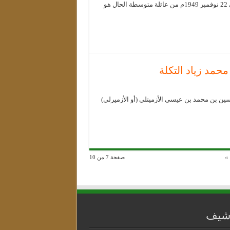
ولد الشَّيخ في بلدية مفتاح التابعة لولاية البليدة إحدى ولايات الجزائر في 22 نوفمبر 1949م من عائلة متوسطة الحال هو
محمد زياد التكلة
ين بن محمد بن عيسى الأزميتلي (أو الأزميرلي)
 »
صفحة 7 من 10
رشيف