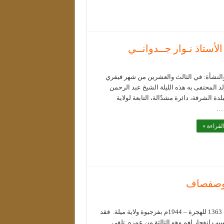
أستاذ نـوار جــدوانــي
والنشأة: في الثالث والعشرين من شهر فيفري
1، ولد المحتفى به هذه الليلة الشيخ عبد الرحمن
لدة الشرفة، دائرة مشدّالة، التابعة لولاية
 …
لقراءة »
 بوصفصاف
ولد سنة 1363 للهجرة – 1944م بفرجيوة ولاية ميلة. فقد
ب انفجار لغم وهو الثالثة من عمره. تلقى