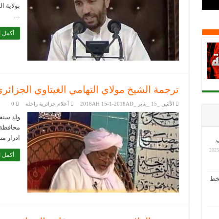
بولاية ا
…
أكمل ا
ترجمة الشيخ مولاي التهامي الغيتاوي الجزائر
الأثنين _15 _يناير _2018AH 15-1-2018AD
أعلام جزائرية راحلة
0
محافظة 
ادرار من
ي
أكمل ا
بخط