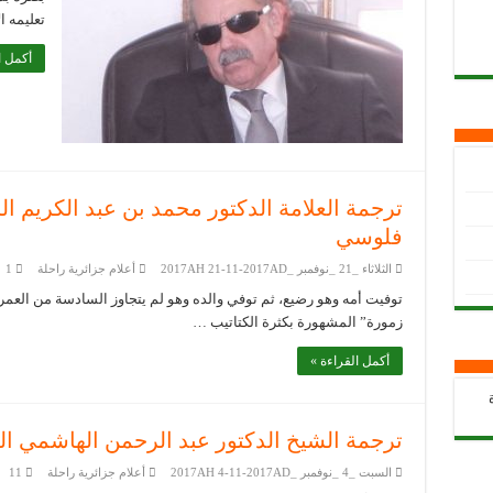
تعليمه ا
أكمل ا
ترجمة العلامة الدكتور محمد بن عبد الكريم ا
فلوسي
الثلاثاء _21 _نوفمبر _2017AH 21-11-2017AD
أعلام جزائرية راحلة
1
توفيت أمه وهو رضيع، ثم توفي والده وهو لم يتجاوز السادسة من العمر
زمورة” المشهورة بكثرة الكتاتيب …
أكمل القراءة »
ترجمة الشيخ الدكتور عبد الرحمن الهاشمي ال
السبت _4 _نوفمبر _2017AH 4-11-2017AD
أعلام جزائرية راحلة
11