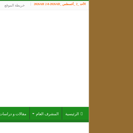
الأحد _2 _أغسطس _2026AH 2-8-2026AD
خريطة الموقع
الرئيسية
المشرف العام
مقالات و دراسات