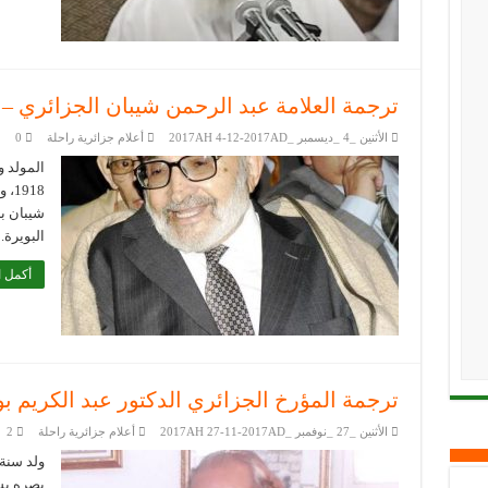
ترجمة العلامة عبد الرحمن شيبان الجزائري – ال
الأثنين _4 _ديسمبر _2017AH 4-12-2017AD
أعلام جزائرية راحلة
0
المولد 
918
شيبان بب
البويرة.
أكمل ا
ترجمة المؤرخ الجزائري الدكتور عبد الكريم
الأثنين _27 _نوفمبر _2017AH 27-11-2017AD
أعلام جزائرية راحلة
2
بصره بسب