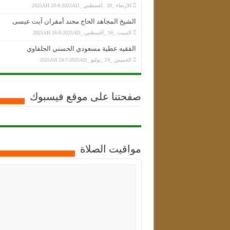
الأربعاء _20 _أغسطس _2025AH 20-8-2025AD
الشيخ المجاهد الحاج محند أمقران آيت عيسى
السبت _16 _أغسطس _2025AH 16-8-2025AD
الفقيه عطية مسعودي الحسني الجلفاوي
الخميس _24 _يوليو _2025AH 24-7-2025AD
صفحتنا على موقع فيسبوك
مواقيت الصلاة