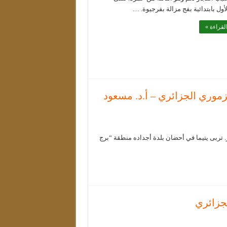
لأول بابتدائية بفج مزالة بفرجيوة. …
لقراءة »
لزموري الجزائري – أ.د. مسعود
. تربى يتيما في أحضان بلدة أجداده منطقة “برج
جزائري