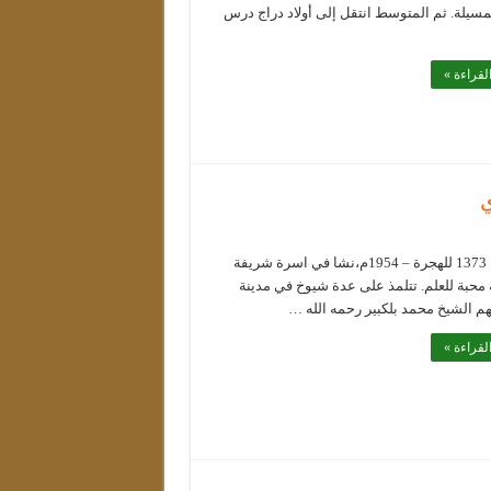
لمسيلة. ثم المتوسط انتقل إلى أولاد دراج درس
لقراءة »
ي
ولد سنة 1373 للهجرة – 1954م،نشا في اسرة شريفة
محبة للعلم. تتلمذ على عدة شيوخ في مدينة
هم الشيخ محمد بلكبير رحمه الله …
لقراءة »