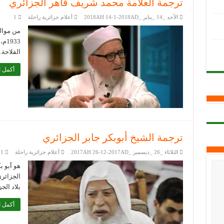
ترجمة العلامة محمد شريف قاهر الجزائري
الأحد _14 _يناير _2018AH 14-1-2018AD
أعلام جزائرية راحلة
1
933
الفلاحة
أكمل ا
ترجمة الشيخ أبوبكر جابر الجزائري
الثلاثاء _26 _ديسمبر _2017AH 26-12-2017AD
أعلام جزائرية راحلة
1
هو أبو ب
الجزائري
بلاد الج
أكمل ا