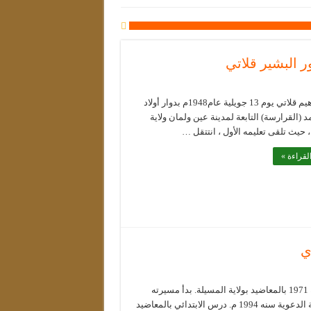
ر البشير قلاتي
ولد إبراهيم قلاتي يوم 13 جويلية عام1948م بدوار أولاد
(القرارسة) التابعة لمدينة عين ولمان ولاية
حيث تلقى تعليمه الأول ، انتتقل …
لقراءة »
ي
ولد سنة 1971 بالمعاضيد بولاية المسيلة. بدأ مسيرته
التعليمية الدعوية سنه 1994 م. درس الابتدائي بالمعاضيد