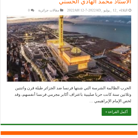
الأستاذ محمد الهادي الحسني
الثلاثاء _12 _يوليو _2022AH 12-7-2022AD
مقالات جزائرية
0
الحرب الظالمة الشرسة التي شنتها فرنسا ضد الجزائر طيلة قرن واثنتين
وثلاثين سنة كانت حربا صليبية باعتراف أكابر مجرمي فرنسا أنفسهم، وقد
لخص الإمام الإبراهيمي …
أكمل القراءة »