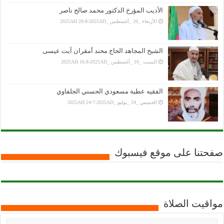
الأديب المؤرخ الدكتور محمد صالح ناصر
الأربعاء _20 _أغسطس _2025AH 20-8-2025AD
الشيخ المجاهد الحاج محند أمقران آيت عيسى
السبت _16 _أغسطس _2025AH 16-8-2025AD
الفقيه عطية مسعودي الحسني الجلفاوي
الخميس _24 _يوليو _2025AH 24-7-2025AD
صفحتنا على موقع فيسبوك
مواقيت الصلاة