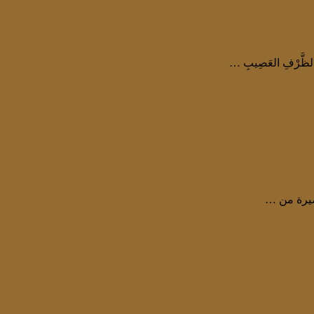
م الظَّرْفِ العَصِيبِ …
صيرة من …