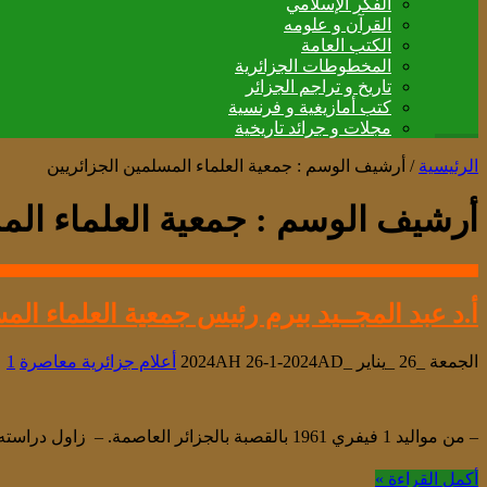
الفكر الإسلامي
القرآن و علومه
الكتب العامة
المخطوطات الجزائرية
تاريخ و تراجم الجزائر
كتب أمازيغية و فرنسية
مجلات و جرائد تاريخية
الرئيسية
/
أرشيف الوسم : جمعية العلماء المسلمين الجزائريين
أرشيف الوسم :
جمعية العلماء الم
أ.د عبد المجــيد بيرم رئيس جمعية العلماء الم
الجمعة _26 _يناير _2024AH 26-1-2024AD
أعلام جزائرية معاصرة
1
– من مواليد 1 فيفري 1961 بالقصبة بالجزائر العاصمة. – زاول دراسته الابتدائية بمدرسة بودوة الطاهر و مدرسة ابن خلدون ب بلوزداد، والمرحلة المتوسطة بمدرسة …
أكمل القراءة »