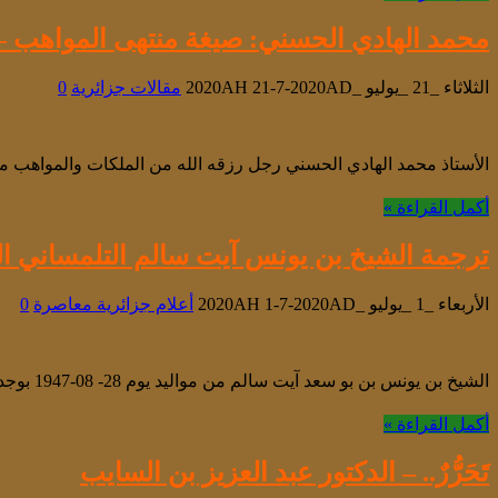
محمد الهادي الحسني: صيغة منتهى المواهب – 
الثلاثاء _21 _يوليو _2020AH 21-7-2020AD
مقالات جزائرية
0
الأستاذ محمد الهادي الحسني رجل رزقه الله من الملكات والمواهب 
أكمل القراءة »
ترجمة الشيخ بن يونس آيت سالم التلمساني ا
الأربعاء _1 _يوليو _2020AH 1-7-2020AD
أعلام جزائرية معاصرة
0
الشيخ بن يونس بن بو سعد آيت سالم من مواليد يوم 28- 08-1947 بوجدة بالمملكة المغربية. تلقّى القرآن الكريم ومبادئ العلوم الشرعية واللغة العربية في …
أكمل القراءة »
تَحَرُّرٌ.. – الدكتور عبد العزيز بن السايب