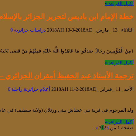
أكمل القراءة »
خطة الإمام ابن باديس لتحرير الجزائر بالإسلام
الثلاثاء _13 _مارس _2018AH 13-3-2018AD
دراسات جزائرية
0
{مِنْ الْمُؤْمِنِينَ رِجَالٌ صَدَقُوا مَا عَاهَدُوا اللَّهَ عَلَيْهِ فَمِنْهُمْ مَنْ قَضَى نَحْبَهُ وَمِنْهُمْ مَنْ يَنْت
أكمل القراءة »
ترجمة الأستاذ عبد الحفيظ أمقران الجزائري – 
الأحد _11 _فبراير _2018AH 11-2-2018AD
أعلام جزائرية راحلة
0
ولد المرحوم في قرية بني عشاش ببني ورتلان (ولاية سطيف) في عام 1926. تعلم القرآن في مسقط رأسه ثم انتقل إلى سطيف في عام 1942
أكمل القراءة »
صفحة 1 من 3
3
2
1
»