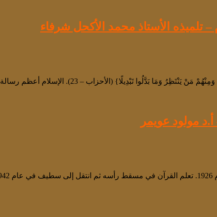
 – تلميذه الأستاذ محمد الأكحل شرفاء
َظِرُ وَمَا بَدَّلُوا تَبْدِيلًا} (الأحزاب – 23). الإسلام أعظم رسالة تحريرية …
أ.د مولود عويمر
 …