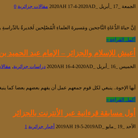
الجمعة _17 _أبريل _2020AH 17-4-2020AD
مقالات جزائرية
0
إنَّ حياةَ الدُّعَاةِ النَّاجحين ومَسيرةَ العلماءِ الْمُصْلِحين لَجَديرةٌ بالدِّراسة
أكمل القراءة »
أعيش للإسلام والجزائر – الإمام عبد الحميد ب
الخميس _16 _أبريل _2020AH 16-4-2020AD
دراسات جزائرية
,
مقالا
أيها الإخوة.. ينبغي لكل قوم جمعهم عمل أن يفهم بعضهم بعضا كما ين
أكمل القراءة »
أول مسابقة قرءانية عبر الأنترنت بالجزائر
الأحد _19 _مايو _2019AH 19-5-2019AD
أخبار جزائرية
1