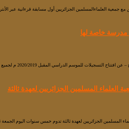
ع جمعية العلماءالمسلمين الجزائريين أول مسابقة قرءانية عبر الأنترنت 
ل مدرسة خاصة لها
دراسي المقبل 2020/2019 م لجميع الأقسام التمدرسية [ تحضيري- ابتدائي …
 العلماء المسلمين الجزائريين لعهدة ثالثة
 الجزائريين لعهدة ثالثة تدوم خمس سنوات اليوم الجمعة 13 ربيع الثاني 1440 للهجرة …