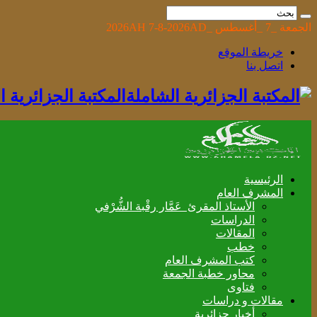
الجمعة _7 _أغسطس _2026AH 7-8-2026AD
خريطة الموقع
اتصل بنا
المكتبة الجزائرية
الرئيسية
المشرف العام
الأستاذ المقرئ عَمَّار رقْبة الشُّرْفي
الدراسات
المقالات
خطب
كتب المشرف العام
محاور خطبة الجمعة
فتاوى
مقالات و دراسات
أخبار جزائرية