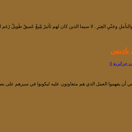
ِ والتأملِ وجَنْيِ العِبَرِ . لا سيما الذين كان لهم تَأثيرٌ بَلِيغٌ عَميقٌ طَويلٌ رُغ
ن باديس
ت جزائرية
0
بغي أن يفهموا العمل الذي هم متعاونون عليه ليكونوا في سيرهم على ب