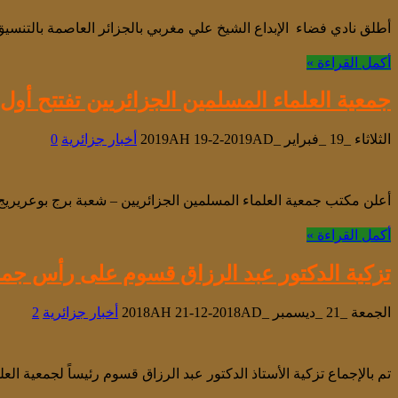
أطلق نادي فضاء الإبداع الشيخ علي مغربي بالجزائر العاصمة بالتنسيق م
أكمل القراءة »
جمعية العلماء المسلمين الجزائريين تفتتح أو
الثلاثاء _19 _فبراير _2019AH 19-2-2019AD
أخبار جزائرية
0
أعلن مكتب جمعية العلماء المسلمين الجزائريين – شعبة برج بوعريريج – عن افتتاح التسجيلات للموسم ال
أكمل القراءة »
تزكية الدكتور عبد الرزاق قسوم على رأس جمعية
الجمعة _21 _ديسمبر _2018AH 21-12-2018AD
أخبار جزائرية
2
تم بالإجماع تزكية الأستاذ الدكتور عبد الرزاق قسوم رئيساً لجمعية العلماء المسلمين