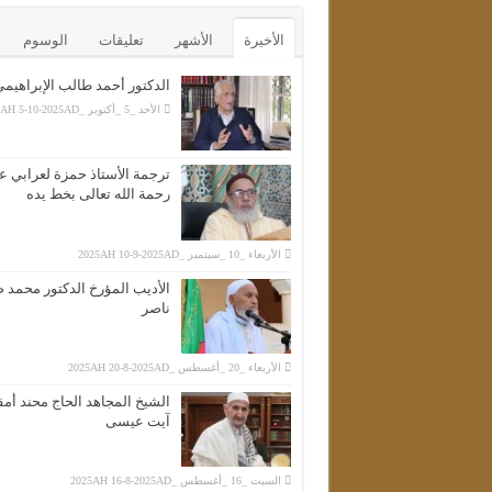
الأخيرة
الأشهر
تعليقات
الوسوم
الدكتور أحمد طالب الإبراهيم
الأحد _5 _أكتوبر _2025AH 5-10-2025AD
ترجمة الأستاذ حمزة لعرابي عل
رحمة الله تعالى بخط يده
الأربعاء _10 _سبتمبر _2025AH 10-9-2025AD
الأديب المؤرخ الدكتور محمد 
ناصر
الأربعاء _20 _أغسطس _2025AH 20-8-2025AD
الشيخ المجاهد الحاج محند أم
آيت عيسى
السبت _16 _أغسطس _2025AH 16-8-2025AD