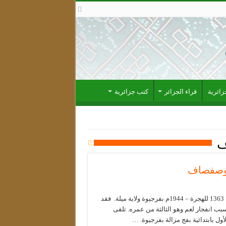
ائرية
قراء الجزائر
كتب جزائرية
ف
 بوصفصاف
ولد سنة 1363 للهجرة – 1944م بفرجيوة ولاية ميلة. فقد
ب انفجار لغم وهو الثالثة من عمره. تلقى
لأول بابتدائية بفج مزالة بفرجيوة. …