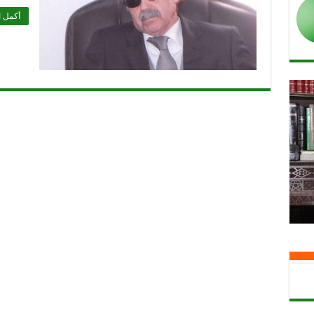
أكمل ا
 بخط