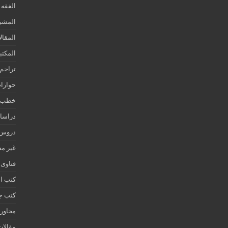
الفقه 
المشر
المقال
المكتب
تراجم 
حوارات
خطب ج
دراسات
دروس ع
غير م
فتاوى
كتب ا
كتب جز
محاور 
مقالات