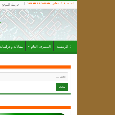
السبت _8 _أغسطس _2026AH 8-8-2026AD
خريطة الموقع
الرئيسية
المشرف العام
مقالات و دراسات