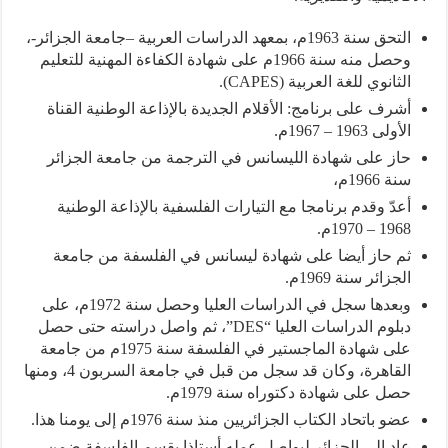
التحق سنة 1963م، بمعهد الدراسات العربية –جامعة الجزائر-،
وحصل منه سنة 1966م على شهادة الكفاءة المهنية للتعليم
الثانوي للغة العربية (CAPES).
أشرف على برنامج: الأقلام الجديدة بالإذاعة الوطنية القناة
الأولى 1963 – 1967م.
حاز على شهادة الليسانس في الترجمة من جامعة الجزائر
سنة 1966م،
أعدّ وقدم برنامجا مع التيارات الفلسفية بالإذاعة الوطنية
1968 – 1970م.
ثم حاز أيضا على شهادة ليسانس في الفلسفة من جامعة
الجزائر سنة 1969م.
وبعدها سجل في الدراسات العليا وحصل سنة 1972م، على
دبلوم الدراسات العليا “DES”، ثم واصل دراسته حتى حصل
على شهادة الماجستير في الفلسفة سنة 1975م من جامعة
القاهرة، وكان قد سجل من قبل في جامعة السربون 4، ومنها
حصل على شهادة دكتوراه سنة 1979م.
عضو باتحاد الكتاب الجزائريين منذ سنة 1976م إلى يومنا هذا.
عاد إلى الجزائر ليواصل عمله أستاذا بقسم الفلسفة ضمن