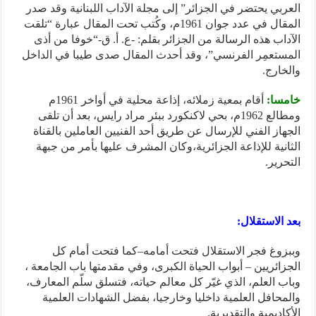
العربي يحتضر في الجزائر” إلى مجلة الآداب اللبنانية وقد صدر
المقال في عدد جوان 1961م، وكُتب تحت المقال عبارة “تلقت
الآداب هذه الرسالة من الجزائر بقلم: -ع. أ. ق-“خوفا من أذى
المستعمِر الفرنسي”، وقد أحدث المقال صدى طيبا في الداخل
والخارج.
خامسا:
أقام بمعية زملائه، إذاعة محلية في أواخر 1961م
ومطالع 1962م، بحي لاكنكورد ببئر مراد رايس، بعد أن تلقى
الجهاز الفني للإرسال عن طريق أحد الفنيين العاملين بالقناة
الثانية للإذاعة الجزائرية،وكان المشرف عليها بأمر من جبهة
التحرير.
بعد الاستقلال:
وببزوغ فجر الاستقلال فتحت أمامه–كما فتحت أمام كل
الجزائريين – أبواب الحياة الكبرى، وفي مقدمتها باب الجامعة ،
وباب العلم، الذي غيّر كل معالم حياته، فتسلق سلّم المعارف،
والمحافل العلمية داخليا وخارجيا، بفضل الشهادات العلمية
الأكاديمية والتقديرية.