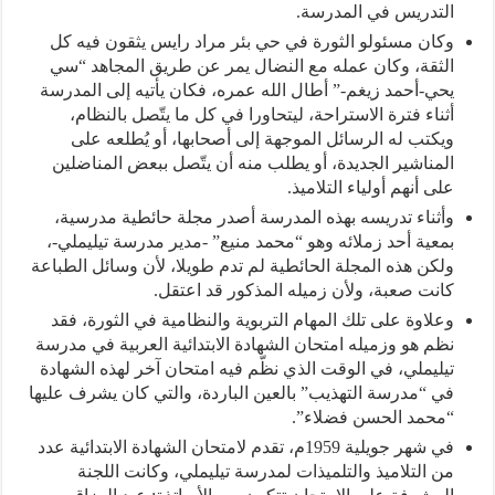
التدريس في المدرسة.
وكان مسئولو الثورة في حي بئر مراد رايس يثقون فيه كل
الثقة، وكان عمله مع النضال يمر عن طريق المجاهد “سي
يحي-أحمد زيغم-” أطال الله عمره، فكان يأتيه إلى المدرسة
أثناء فترة الاستراحة، ليتحاورا في كل ما يتّصل بالنظام،
ويكتب له الرسائل الموجهة إلى أصحابها، أو يُطلعه على
المناشير الجديدة، أو يطلب منه أن يتّصل ببعض المناضلين
على أنهم أولياء التلاميذ.
وأثناء تدريسه بهذه المدرسة أصدر مجلة حائطية مدرسية،
بمعية أحد زملائه وهو “محمد منيع” -مدير مدرسة تيليملي-،
ولكن هذه المجلة الحائطية لم تدم طويلا، لأن وسائل الطباعة
كانت صعبة، ولأن زميله المذكور قد اعتقل.
وعلاوة على تلك المهام التربوية والنظامية في الثورة، فقد
نظم هو وزميله امتحان الشهادة الابتدائية العربية في مدرسة
تيليملي، في الوقت الذي نظّم فيه امتحان آخر لهذه الشهادة
في “مدرسة التهذيب” بالعين الباردة، والتي كان يشرف عليها
“محمد الحسن فضلاء”.
في شهر جويلية 1959م، تقدم لامتحان الشهادة الابتدائية عدد
من التلاميذ والتلميذات لمدرسة تيليملي، وكانت اللجنة