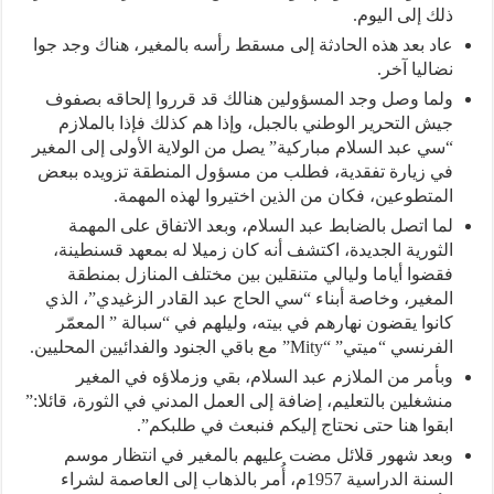
ذلك إلى اليوم.
عاد بعد هذه الحادثة إلى مسقط رأسه بالمغير، هناك وجد جوا
نضاليا آخر.
ولما وصل وجد المسؤولين هنالك قد قرروا إلحاقه بصفوف
جيش التحرير الوطني بالجبل، وإذا هم كذلك فإذا بالملازم
“سي عبد السلام مباركية” يصل من الولاية الأولى إلى المغير
في زيارة تفقدية، فطلب من مسؤول المنطقة تزويده ببعض
المتطوعين، فكان من الذين اختيروا لهذه المهمة.
لما اتصل بالضابط عبد السلام، وبعد الاتفاق على المهمة
الثورية الجديدة، اكتشف أنه كان زميلا له بمعهد قسنطينة،
فقضوا أياما وليالي متنقلين بين مختلف المنازل بمنطقة
المغير، وخاصة أبناء “سي الحاج عبد القادر الزغيدي”، الذي
كانوا يقضون نهارهم في بيته، وليلهم في “سبالة ” المعمّر
الفرنسي “ميتي” “Mity” مع باقي الجنود والفدائيين المحليين.
وبأمر من الملازم عبد السلام، بقي وزملاؤه في المغير
منشغلين بالتعليم، إضافة إلى العمل المدني في الثورة، قائلا:”
ابقوا هنا حتى نحتاج إليكم فنبعث في طلبكم”.
وبعد شهور قلائل مضت عليهم بالمغير في انتظار موسم
السنة الدراسية 1957م، أُمر بالذهاب إلى العاصمة لشراء