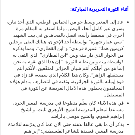
أثناء الثورة التحريرية المباركة:
عاد إلى المغير وسط جو من الحماس الوطني، الذي أخذ تياره
يسري عبر كامل أنحاء الوطن، ولما استقر به المقام مرة
أخرى في مسقط رأسه، اتصل بالمجاهدين في بيت الشهيد
“سي عمار شهرة” بواسطة أحد الإخوان، هنالك التقى برجلين
كريمين هما:” عميرة قرندي” و”ابن القطاري”، ومما يذكره
من الحوار الذي دار بينه وبين “ابن القطاري” الذي التقى به
كواسطة بينه وبين نظام الثورة: ” إن هذا الذي نقوم به نحن
إنما هو من أجلكم أنتم شبان الجزائر المثقّفين، لأنكم أنتم
مستقبلها الزاهر”. وكان هذا الكلام الذي سمعه، قد زاد في
قوة إيمانه بالثورة الجزائرية، وثقته في انتصارها، مادام هؤلاء
المجاهدون يحملون هذه الآمال العريضة عن الثورة في
المستقبل.
في هذه الأثناء كان يعلّم متطوعا في مدرسة المغير الحرة،
مساعدا لمعلم المدرسة الشيخ: الأزهري ثابت، والشيخ
إبراهيم قسوم، والشيخ موسى بالراشد.
يذكر أن ما بقي عالقا بذهنه حتى الآن عما كان يدرّسه لتلامذة
مدرسة المغير، قصيدة للشاعر الفلسطيني: “إبراهيم