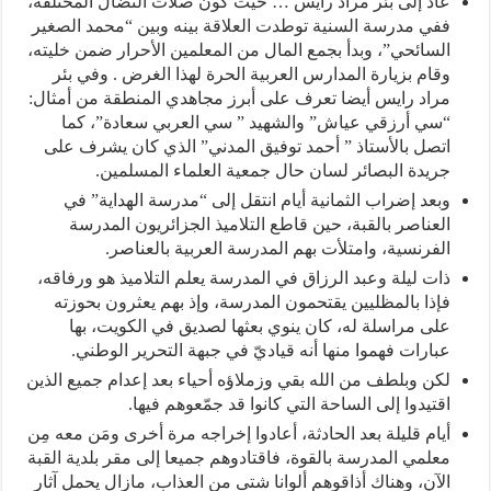
عاد إلى بئر مراد رايس … حيث كون صلات النضال المختلفة،
ففي مدرسة السنية توطدت العلاقة بينه وبين “محمد الصغير
السائحي”، وبدأ بجمع المال من المعلمين الأحرار ضمن خليته،
وقام بزيارة المدارس العربية الحرة لهذا الغرض . وفي بئر
مراد رايس أيضا تعرف على أبرز مجاهدي المنطقة من أمثال:
“سي أرزقي عياش” والشهيد ” سي العربي سعادة”، كما
اتصل بالأستاذ ” أحمد توفيق المدني” الذي كان يشرف على
جريدة البصائر لسان حال جمعية العلماء المسلمين.
وبعد إضراب الثمانية أيام انتقل إلى “مدرسة الهداية” في
العناصر بالقبة، حين قاطع التلاميذ الجزائريون المدرسة
الفرنسية، وامتلأت بهم المدرسة العربية بالعناصر.
ذات ليلة وعبد الرزاق في المدرسة يعلم التلاميذ هو ورفاقه،
فإذا بالمظليين يقتحمون المدرسة، وإذ بهم يعثرون بحوزته
على مراسلة له، كان ينوي بعثها لصديق في الكويت، بها
عبارات فهموا منها أنه قياديّ في جبهة التحرير الوطني.
لكن وبلطف من الله بقي وزملاؤه أحياء بعد إعدام جميع الذين
اقتيدوا إلى الساحة التي كانوا قد جمّعوهم فيها.
أيام قليلة بعد الحادثة، أعادوا إخراجه مرة أخرى ومَن معه مِن
معلمي المدرسة بالقوة، فاقتادوهم جميعا إلى مقر بلدية القبة
الآن، وهناك أذاقوهم ألوانا شتى من العذاب، مازال يحمل آثار