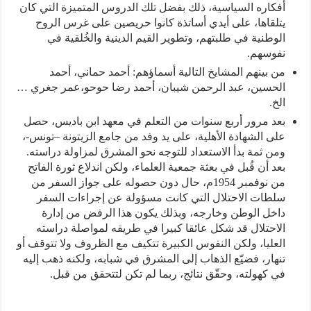
أفكاره السياسية، ذلك بفضل تلك الدروس المتميزة التي كان
يتلقاها، على أيدي أساتذة كانوا حريصين على غرس الروح
الوطنية في طلبتهم، وتطوير القيم الدينية والخُلقية في
نفوسهم.
من بينهم المشايخ التالية أسماؤهم: أحمد حماني، أحمد
الحسين، عبد الرحمن شيبان، أحمد رضا حوحو،عمر جغري …
الخ.
بعد مرور أربع سنوات من التعلم في معهد ابن باديس، حصل
على الشهادة الأهلية، على يد وفد من جامع الزيتونة –تونس-،
ومن ثمة بدأ الاستعداد للتوجه نحو المشرق لمزاولة دراسته.
بعد أن قُبل في بعثة جمعية العلماء، ولكن اندلاع ثورة الفاتح
من نوفمبر 1954م، حال دون حصوله على جواز السفر من
سلطات الاحتلال التي كانت مسؤولة عن إجراءات السفر
داخل الوطن وخارجه، وبذلك يكون هذا الرفض من إدارة
الاحتلال قد شكل عائقا كبيرا في طريقه لمواصلة دراسته
العليا، ولكن النفوس الكبيرة تتكيف مع الظروف ولا تتوقف أو
تنهار، فضيّع الذهاب إلى المشرق في شبابه، ولكنه ذهب إليه
في كهولته، وحقّق نتائج، ربما لم تكن لتتحقق من قبل.