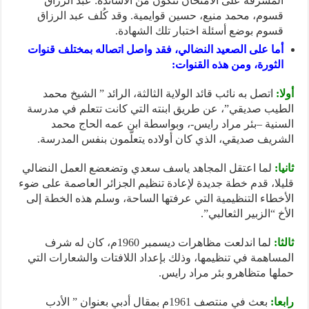
المشرفة على الامتحان تتكون من الأساتذة: عبد الرزاق
قسوم، محمد منيع، حسين قوايمية. وقد كُلف عبد الرزاق
قسوم بوضع أسئلة اختبار تلك الشهادة.
أما على الصعيد النضالي، فقد واصل اتصاله بمختلف قنوات
الثورة، ومن هذه القنوات:
أولا:
اتصل به نائب قائد الولاية الثالثة، الرائد ” الشيخ محمد
الطيب صديقي”، عن طريق ابنته التي كانت تتعلم في مدرسة
السنية –بئر مراد رايس-، وبواسطة ابن عمه الحاج محمد
الشريف صديقي، الذي كان أولاده يتعلّمون بنفس المدرسة.
ثانيا:
لما اعتقل المجاهد ياسف سعدي وتضعضع العمل النضالي
قليلا، قدم خطة جديدة لإعادة تنظيم الجزائر العاصمة على ضوء
الأخطاء التنظيمية التي عرفتها الساحة، وسلم هذه الخطة إلى
الأخ “الزبير الثعالبي”.
ثالثا:
لما اندلعت مظاهرات ديسمبر 1960م، كان له شرف
المساهمة في تنظيمها، وذلك بإعداد اللافتات والشعارات التي
حملها متظاهرو بئر مراد رايس.
رابعا:
بعث في منتصف 1961م بمقال أدبي بعنوان ” الأدب