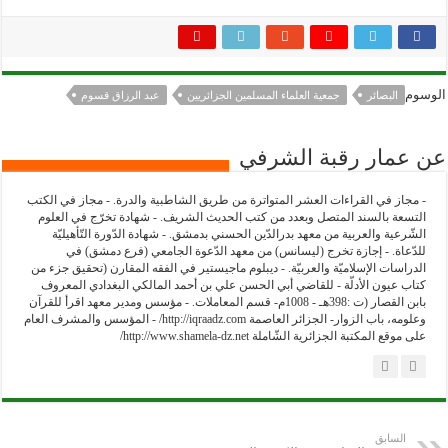
الوسوم
البصائر
جمعية العلماء المسلمين الجزائريين
عبد الرزاق قسوم
عن عمار رقبة الشرفي
- مجاز في القراءات العشر المتواترة من طريق الشاطبية والدرة. - مجاز في الكتب
التسعة بالسند المتصل وبعدد من كتب الحديث الشريف. - شهادة تخرّج في العلوم
الشّرعية والعربية من معهد بدرالدّين الحسني بدمشق. - شهادة الدّورة التّأهيليّة
للدّعاة. - إجازة تخرج (ليسانس) من معهد الدّعوة الجامعي (فرع دمشق) في
الدراسات الإسلاميّة والعربيّة. - ديبلوم ماجيستير في الفقه المقارن (تحقيق جزء من
كتاب عيون الأدلّة - للقاضي أبي الحسن علي بن أحمد المالكي البغدادي المعروف
بابن القصار (ت :398هـ - 1008م- قسم المعاملات. - مؤسس ومدير معهد اقرأ للقرآن
وعلومه، باب الزوار- الجزائر العاصمة http://iqraadz.com/ - المؤسس والمشرف العام
على موقع المكتبة الجزائرية الشّاملة http://www.shamela-dz.net/
السابق