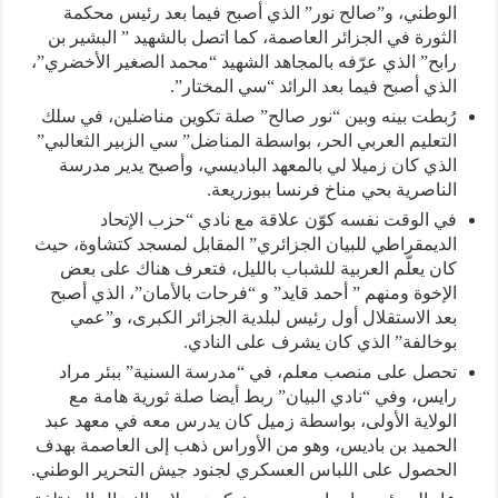
الوطني، و”صالح نور” الذي أصبح فيما بعد رئيس محكمة
الثورة في الجزائر العاصمة، كما اتصل بالشهيد ” البشير بن
رابح” الذي عرّفه بالمجاهد الشهيد “محمد الصغير الأخضري”،
الذي أصبح فيما بعد الرائد “سي المختار”.
رُبطت بينه وبين “نور صالح” صلة تكوين مناضلين، في سلك
التعليم العربي الحر، بواسطة المناضل” سي الزبير الثعالبي”
الذي كان زميلا لي بالمعهد الباديسي، وأصبح يدير مدرسة
الناصرية بحي مناخ فرنسا ببوزريعة.
في الوقت نفسه كوّن علاقة مع نادي “حزب الإتحاد
الديمقراطي للبيان الجزائري” المقابل لمسجد كتشاوة، حيث
كان يعلّم العربية للشباب بالليل، فتعرف هناك على بعض
الإخوة ومنهم ” أحمد قايد” و “فرحات بالأمان”، الذي أصبح
بعد الاستقلال أول رئيس لبلدية الجزائر الكبرى، و”عمي
بوخالفة” الذي كان يشرف على النادي.
تحصل على منصب معلم، في “مدرسة السنية” ببئر مراد
رايس، وفي “نادي البيان” ربط أيضا صلة ثورية هامة مع
الولاية الأولى، بواسطة زميل كان يدرس معه في معهد عبد
الحميد بن باديس، وهو من الأوراس ذهب إلى العاصمة بهدف
الحصول على اللباس العسكري لجنود جيش التحرير الوطني.