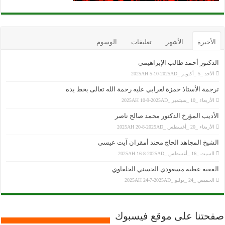
الأخيرة
الأشهر
تعليقات
الوسوم
الدكتور أحمد طالب الإبراهيمي
الأحد _5 _أكتوبر _2025AH 5-10-2025AD
ترجمة الأستاذ حمزة لعرابي عليه رحمة الله تعالى بخط يده
الأربعاء _10 _سبتمبر _2025AH 10-9-2025AD
الأديب المؤرخ الدكتور محمد صالح ناصر
الأربعاء _20 _أغسطس _2025AH 20-8-2025AD
الشيخ المجاهد الحاج محند أمقران آيت عيسى
السبت _16 _أغسطس _2025AH 16-8-2025AD
الفقيه عطية مسعودي الحسني الجلفاوي
الخميس _24 _يوليو _2025AH 24-7-2025AD
صفحتنا على موقع فيسبوك