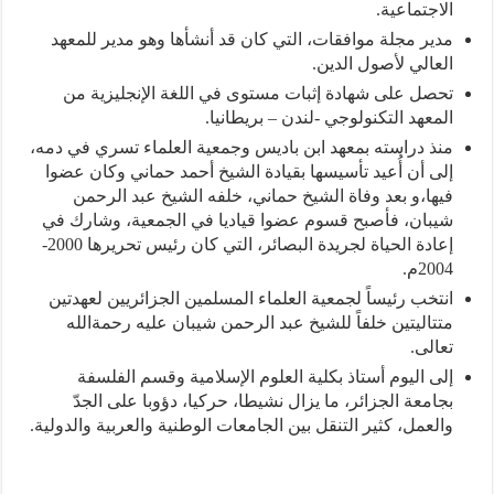
الاجتماعية.
مدير مجلة موافقات، التي كان قد أنشأها وهو مدير للمعهد
العالي لأصول الدين.
تحصل على شهادة إثبات مستوى في اللغة الإنجليزية من
المعهد التكنولوجي -لندن – بريطانيا.
منذ دراسته بمعهد ابن باديس وجمعية العلماء تسري في دمه،
إلى أن أُعيد تأسيسها بقيادة الشيخ أحمد حماني وكان عضوا
فيها،و بعد وفاة الشيخ حماني، خلفه الشيخ عبد الرحمن
شيبان، فأصبح قسوم عضوا قياديا في الجمعية، وشارك في
إعادة الحياة لجريدة البصائر، التي كان رئيس تحريرها 2000-
2004م.
انتخب رئيساً لجمعية العلماء المسلمين الجزائريين لعهدتين
متتاليتين خلفاً للشيخ عبد الرحمن شيبان عليه رحمةالله
تعالى.
إلى اليوم أستاذ بكلية العلوم الإسلامية وقسم الفلسفة
بجامعة الجزائر، ما يزال نشيطا، حركيا، دؤوبا على الجدّ
والعمل، كثير التنقل بين الجامعات الوطنية والعربية والدولية.