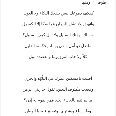
طوقان”، ومنها:
كفكف دموعك ليس ينفعك البكاء ولا العويل
وانهض ولا تشْك الزمان فما شكا إلا الكسول
واسلك بهمّتك السبيل ولا تقل كيف السبيل؟
ماضلّ ذو أمل سعى يوما، وحكمته الدليل
كلاّ ولا خاب امرؤ يوما ومقصده نبيل
———
أفنيتَ يامسكين عمرك في التأوّه والحزن
وقعدت مكتوف اليدين، تقول حاربني الزمن
ما لم تقم بالعبء أنت، فمن يقوم به إذن؟
وطن يباع ويشترى، وتصيح فليحيا الوطن