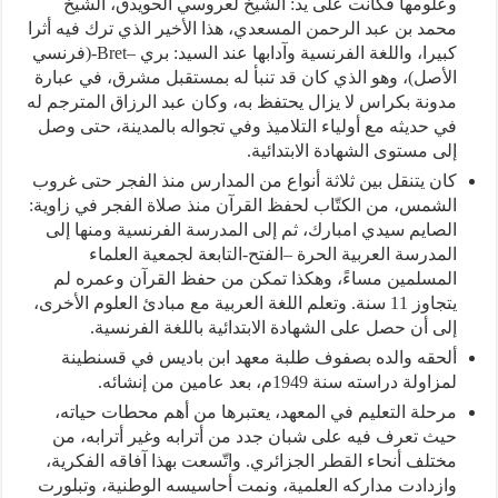
وعلومها فكانت على يد: الشيخ لعروسي الحويدق، الشيخ
محمد بن عبد الرحمن المسعدي، هذا الأخير الذي ترك فيه أثرا
كبيرا، واللغة الفرنسية وآدابها عند السيد: بري –Bret-(فرنسي
الأصل)، وهو الذي كان قد تنبأ له بمستقبل مشرق، في عبارة
مدونة بكراس لا يزال يحتفظ به، وكان عبد الرزاق المترجم له
في حديثه مع أولياء التلاميذ وفي تجواله بالمدينة، حتى وصل
إلى مستوى الشهادة الابتدائية.
كان يتنقل بين ثلاثة أنواع من المدارس منذ الفجر حتى غروب
الشمس، من الكتّاب لحفظ القرآن منذ صلاة الفجر في زاوية:
الصايم سيدي امبارك، ثم إلى المدرسة الفرنسية ومنها إلى
المدرسة العربية الحرة –الفتح-التابعة لجمعية العلماء
المسلمين مساءً، وهكذا تمكن من حفظ القرآن وعمره لم
يتجاوز 11 سنة. وتعلم اللغة العربية مع مبادئ العلوم الأخرى،
إلى أن حصل على الشهادة الابتدائية باللغة الفرنسية.
ألحقه والده بصفوف طلبة معهد ابن باديس في قسنطينة
لمزاولة دراسته سنة 1949م، بعد عامين من إنشائه.
مرحلة التعليم في المعهد، يعتبرها من أهم محطات حياته،
حيث تعرف فيه على شبان جدد من أترابه وغير أترابه، من
مختلف أنحاء القطر الجزائري. واتّسعت بهذا آفاقه الفكرية،
وازدادت مداركه العلمية، ونمت أحاسيسه الوطنية، وتبلورت