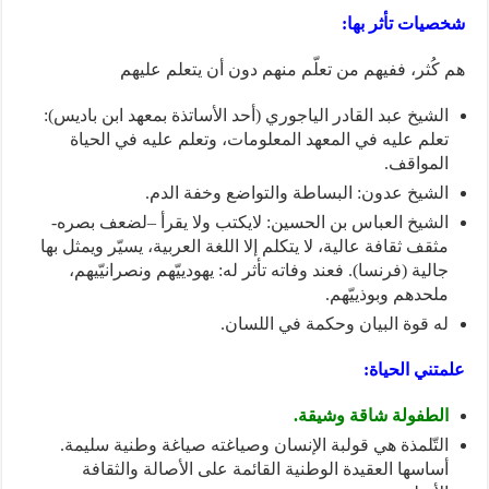
شخصيات تأثر بها:
هم كُثر، ففيهم من تعلّم منهم دون أن يتعلم عليهم
الشيخ عبد القادر الياجوري (أحد الأساتذة بمعهد ابن باديس):
تعلم عليه في المعهد المعلومات، وتعلم عليه في الحياة
المواقف.
الشيخ عدون: البساطة والتواضع وخفة الدم.
الشيخ العباس بن الحسين: لايكتب ولا يقرأ –لضعف بصره-
مثقف ثقافة عالية، لا يتكلم إلا اللغة العربية، يسيّر ويمثل بها
جالية (فرنسا). فعند وفاته تأثر له: يهودييّهم ونصرانيّيهم،
ملحدهم وبوذييّهم.
له قوة البيان وحكمة في اللسان.
علمتني الحياة:
الطفولة شاقة وشيقة.
التّلمذة هي قولبة الإنسان وصياغته صياغة وطنية سليمة.
أساسها العقيدة الوطنية القائمة على الأصالة والثقافة