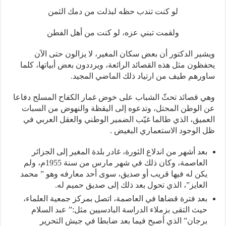
لو كنت تندب حظه لبذلت من دمك الثمن
ولقمت تبني عزه، لو كنت من أهل الفطن
ويشير الدكتور أن بعض سكان المغير، لا يزالون حتى الآن
يحفظون مثل هذه القصائد الرائعة، ويرددون بعض أبياتها، كلما
ساورهم طيف من ارتياد ذلك الماضي المجيد.
وهي قصائد تحثّ الشباب على خوض غمار الكفاح المسلح دفاعا
عن الوطن المحتل، وتدعوه إلى اليقظة والنهوض من السبات
العميق، الذي طالما غيّب الضمير الوطني والعقل العربي في
ظل الوجود الاستعماري البغيض .
بعد أشهر من اندلاع الثورة، غادر بلدة المغير إلى الجزائر
العاصمة، وكان ذلك في شهر مارس من سنة 1955م، ولم
يكن له فيها قريب أو صديق، سوى أحد معارفه وهو ” محمد
العايز”، الذي تحول بعد ذلك إلى صديق حميم له.
بعد فترة قضاها في العاصمة، اتصل بمركز جمعية العلماء،
حيث التقى بزملاء الدراسة البادسيين مثل:” عبد السلام
برجان” الذي أصبح فيما بعد ضابطا في جيش التحرير