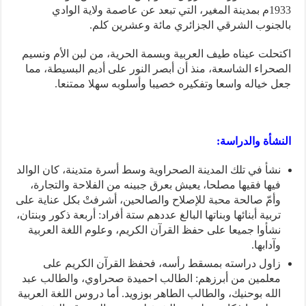
1933م بمدينة المغير، التي تبعد عن عاصمة ولاية الوادي
بالجنوب الشرقي الجزائري مائة وعشرين كلم.
اكتحلت عيناه طيف العربية وبسمة الحرية، من لبن الأم ونسيم
الصحراء الشاسعة، منذ أن أبصر النور على أديم البسيطة، مما
جعل خياله واسعا وتفكيره خصيبا وأسلوبه سهلا ممتنعا.
النشأة والدراسة:
نشأ في تلك المدينة الصحراوية وسط أسرة متدينة، كان الوالد
فيها فقيها مصلحا، يعيش بعرق جبينه من الفلاحة والتجارة،
وأمّ صالحة محبة للإصلاح والصالحين، أشرفتْ بكل عناية على
تربية أبنائها وبناتها البالغ عددهم ستة أفراد: أربعة ذكور وبنتان،
نشأوا جميعا على حفظ القرآن الكريم، وعلوم اللغة العربية
وآدابها.
زاول دراسته بمسقط رأسه، فحفظ القرآن الكريم على
معلمين من أبرزهم: الطالب احميدة صحراوي، والطالب عبد
الله بوحنيك، والطالب الطاهر بوزويد. أما دروس اللغة العربية