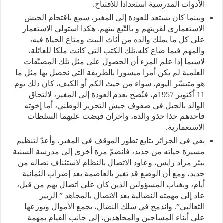
الأدوات المدرسية استعدادا للافتتاح.
وبينما كان يستعد للعودة إلى المغير، سمع باقتحام الجيش
الاستعماري لقريتهم و بالتّبع بيتهم. هكذا استولى الاستعمار
على كل ما يملك والده من أثاث البيت ومتاع الحياة فيه،
والمهم فيما ضاع كله،تلك الكتب التي كانت ملكا للعائلة،
لاسيما إذا علم المرء أن الحصول على مثل تلك المصنّفات
العلمية لم يكن أمرا ميسورا بالطريقة التي نحصل بها مثل ما
هو متيسّر اليوم، سواء من حيث الكم أو الكيف، كان ذلك يوم
11 أكتوبر 1957م، فنُصح بعدم العودة إلى المغير، لالتحاق
الوالد بالجبل في صفوف جيش التحرير الوطني، أما إخوته
فأحدهم حذا حذو والده، وآخران قبضت عليهما السلطات
الاستعمارية.
بقي في الجزائر يتابع تطور الموقف في المغير، وأعدّ لتنظيم
مسيرة حياته من جديد، فانضمّ مرة أخرى إلى مدرسة السنية
ببئر مراد رايس، وعاود الاتصال بالنظام لاستئناف نضاله من
جديد، ومع أن الوضع قد تغير بالعاصمة بعد إضراب الثمانية
أيام، وبغياب المسؤولين الذين كان على اتصال بهم من قبل،
عاد إلى مهمته النضالية بعد الاتصال بالمجاهد ” الزبير
الثعالبي”. واندمج في سلك النضال، يجمع الأموال ويوزعها
على أبناء المساجين والمجاهدين، إلى جانب القيام بمهمة