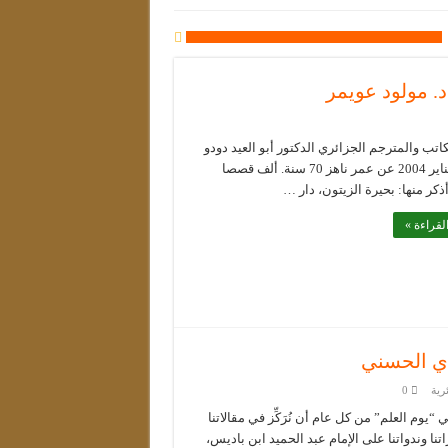
أد. مولود عويمر
اتب والمترجم الجزائري الدكتور أبو العيد دودو
في 16 يناير 2004 عن عمر ناهز 70 سنة. ألف قصصا
ذكر منها: بحيرة الزيتون، دار …
لقراءة »
ادي الحسني
رية
0
ي “يوم العلم” من كل عام أن نُرَكِّز في مقالاتنا
نا وندواتنا على الإمام عبد الحميد ابن باديس،