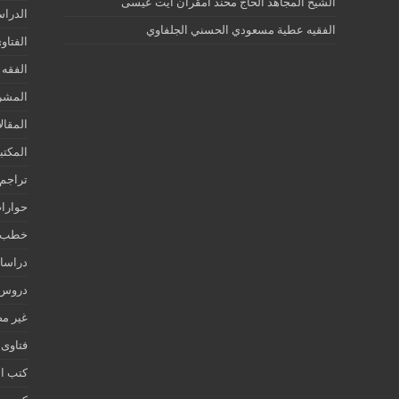
الشيخ المجاهد الحاج محند أمقران آيت عيسى
الدرا
الفقيه عطية مسعودي الحسني الجلفاوي
الفتاو
الفقه 
المشر
المقال
المكتب
تراجم 
حوارات
خطب ج
دراسات
دروس ع
غير م
فتاوى
كتب ا