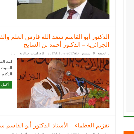
الدكتور أبو القاسم سعد الله فارس العلم والق
الجزائرية – الدكتور أحمد بن السايح
الجمعة _8 _سبتمبر _2017AH 8-9-2017AD
دراسات جزائرية
0
انت السا
الدكتور
أكمل ا
تقزيم العظماء – الأستاذ الدكتور أبو القاسم سع