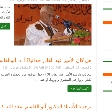
الجمعة _8 _سبتمبر _2017AH 8-9-2017AD
مقالات جزائرية
0
هناك نظ
الأحداث 
الله وال
أكمل ا
هل كان الأمير عبد القادر حداثيا؟ أ. د .أبوالقا
الجمعة _25 _أغسطس _2017AH 25-8-2017AD
دراسات جزائرية
0
يتجاذب دارسو الأمير عبد القادر الآراء حول موقفه من الحضارة الغربية 
لكبار الزوار في المشرق وأوروبا، أو عند …
أكمل القراءة »
ترجمة الأستاذ الدكتور أبو القاسم سعد الله ك