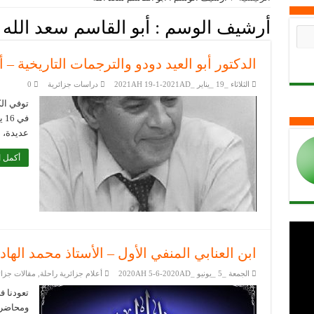
أرشيف الوسم :
أبو القاسم سعد الله
الدكتور أبو العيد دودو والترجمات التاريخية – 
الثلاثاء _19 _يناير _2021AH 19-1-2021AD
دراسات جزائرية
0
توفي الك
عديدة، أ
أكمل ا
ابن العنابي المنفي الأول – الأستاذ محمد اله
الجمعة _5 _يونيو _2020AH 5-6-2020AD
أعلام جزائرية راحلة
,
مقالات جزائ
تعودنا ف
ومحاضرات