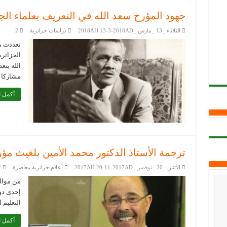
جهود المؤرخ سعد الله في التعريف بعلماء الج
الثلاثاء _13 _مارس _2018AH 13-3-2018AD
دراسات جزائرية
2
تعددت م
الجزائري
الله بتع
مشاركا ف
أكمل ا
ترجمة الأستاذ الدكتور محمد الأمين بلغيث م
الأثنين _20 _نوفمبر _2017AH 20-11-2017AD
أعلام جزائرية معاصرة
2
إحدى دوا
التعليم
أكمل ا