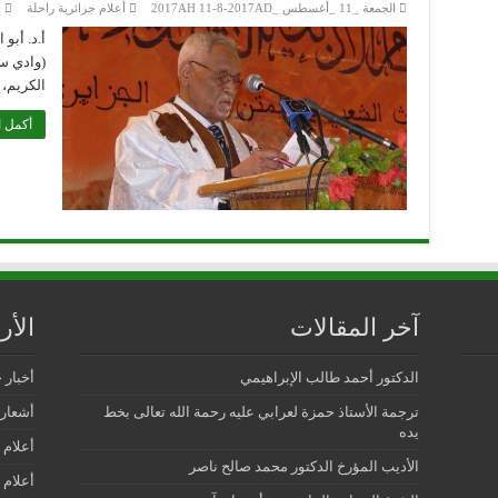
الجمعة _11 _أغسطس _2017AH 11-8-2017AD
أعلام جزائرية راحلة
0
(وادي س
الكريم، 
أكمل ا
آخر المقالات
الأ
الدكتور أحمد طالب الإبراهيمي
أخبار 
ترجمة الأستاذ حمزة لعرابي عليه رحمة الله تعالى بخط
أشعار 
يده
أعلام 
الأديب المؤرخ الدكتور محمد صالح ناصر
أعلام 