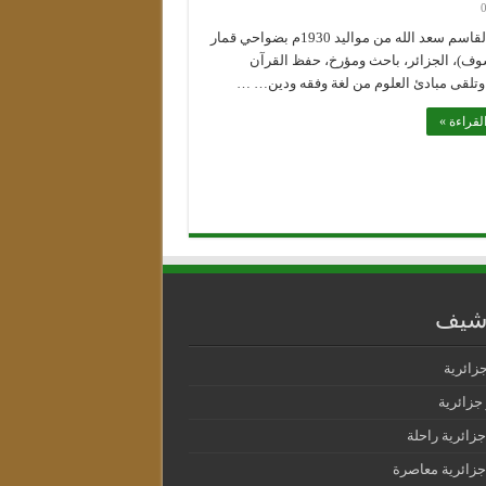
أ.د. أبو القاسم سعد الله من مواليد 1930م بضواحي قمار
وف)، ‏الجزائر، باحث ومؤرخ، حفظ القرآن
وتلقى مبادئ العلوم من لغة ‏وفقه ودين… …
لقراءة »
رشيف
جزائرية
جزائرية
جزائرية راحلة
جزائرية معاصرة