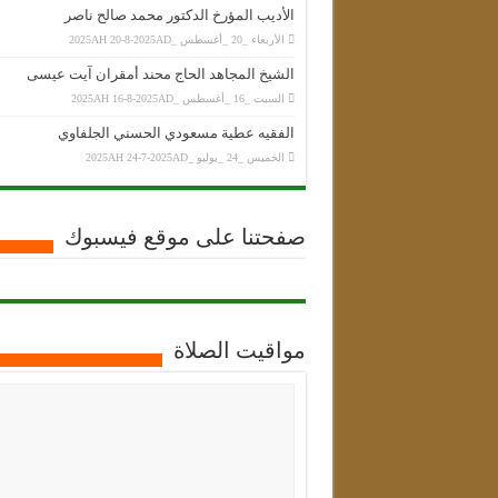
الأديب المؤرخ الدكتور محمد صالح ناصر
الأربعاء _20 _أغسطس _2025AH 20-8-2025AD
الشيخ المجاهد الحاج محند أمقران آيت عيسى
السبت _16 _أغسطس _2025AH 16-8-2025AD
الفقيه عطية مسعودي الحسني الجلفاوي
الخميس _24 _يوليو _2025AH 24-7-2025AD
صفحتنا على موقع فيسبوك
مواقيت الصلاة