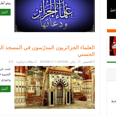
وهو أهل
 بخط
أكمل ا
العلماء الجزائريون المدرّسون في المسجد الن
الحسني
الخميس _17 _يناير _2019AH 17-1-2019AD
مقالات جزائرية
0
غبت عن 
الحبيبة 
وجودي ف
أكمل ا
بخط