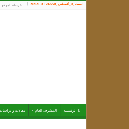
السبت _8 _أغسطس _2026AH 8-8-2026AD
خريطة الموقع
الرئيسية
المشرف العام
مقالات و دراسات