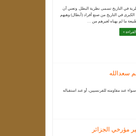
رية في التاريخ تسمى نظرية البطل. وتعني أن
الكبرى في التاريخ من صنع أفراد (أبطال) وهبهم
طبيعة ما لم يهباه لغيرهم من …
لقراءة »
سم سعدالله
سواء عند مقاومته للفرنسيين، أو عند استقباله
بير مؤرخي الجزائر