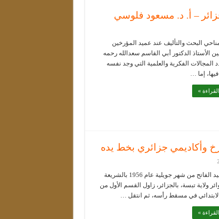
زائر – أ. د. مسعود فلوسي
ناحي البحث والتأليف عند عميد المؤرخين
ين الأستاذ الدكتور أبي القاسم سعدالله رحمه
دد المجالات الفكرية والعلمية التي وجد نفسه
يها، إما …
لقراءة »
ؤرخ وأكاديمي جزائري بخط يده
من مواليد الفاتح من شهر جويلية عام 1956 بالشريعة
ئر ولاية تبسة، بالجزائر، زاول القسم الأول من
 الابتدائي في مسقط رأسه، ثم انتقل …
لقراءة »