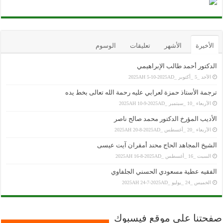
الأخيرة
الأشهر
تعليقات
الوسوم
الدكتور أحمد طالب الإبراهيمي
الأحد _5 _أكتوبر _2025AH 5-10-2025AD
ترجمة الأستاذ حمزة لعرابي عليه رحمة الله تعالى بخط يده
الأربعاء _10 _سبتمبر _2025AH 10-9-2025AD
الأديب المؤرخ الدكتور محمد صالح ناصر
الأربعاء _20 _أغسطس _2025AH 20-8-2025AD
الشيخ المجاهد الحاج محند أمقران آيت عيسى
السبت _16 _أغسطس _2025AH 16-8-2025AD
الفقيه عطية مسعودي الحسني الجلفاوي
الخميس _24 _يوليو _2025AH 24-7-2025AD
صفحتنا على موقع فيسبوك