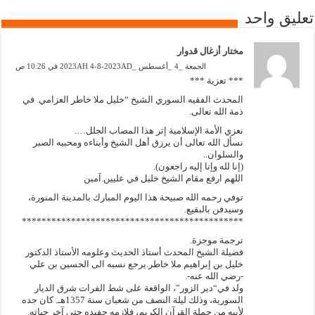
تعليق واحد
مختار أزغال قدوار
الجمعة _4 _أغسطس _2023AH 4-8-2023AD في 10:26 ص
*** تعزية ***
المحدث الفقيه السوري الشيخ “خليل ملا خاطر العزامي. في
ذمة الله تعالى.
نعزي الأمة الإسلامية إثر هذا المصاب الجلل….
نسأل الله تعالى أن يرزق أهل الشيخ وأبناءه ومحبيه الصبر
والسلوان..
(إنا لله وإنا إليه راجعون).
اللهم ارفع مقام الشيخ خليل في عليين.آمين
توفي رحمه الله صبيحة هذا اليوم المبارك بالمدينة المنورة،
وسيدفن بالبقيع.
*********************************************
ترجمة موجزة.
فضيلة الشيخ المحدث أستاذ الحديث وعلومه الأستاذ الدكتور
خليل بن إبراهيم ملا خاطر.يرجع نسبه الى الحسين بن علي
-رضي الله عنه-.
ولد في“دير الزور”، الواقعة على شط الفرات شرق الديار
السورية، وذلك ليلة النصف من شعبان سنة 1357هـ. كان جده
لأبيه من حملة القرآن الكريم، فلازمه حفيده حتى آخر حياته.