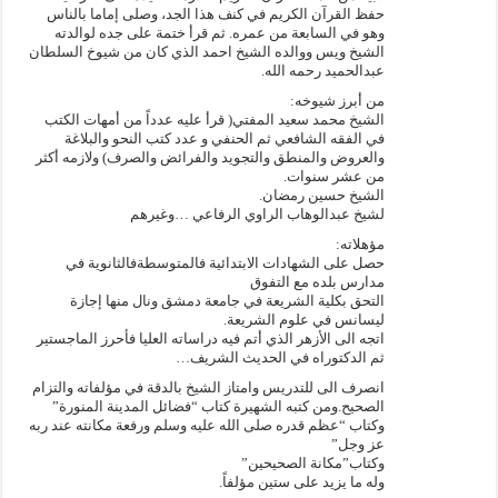
حفظ القرآن الكريم في كنف هذا الجد، وصلى إماما بالناس
وهو في السابعة من عمره. ثم قرأ ختمة على جده لوالدته
الشيخ ويس ووالده الشيخ احمد الذي كان من شيوخ السلطان
عبدالحميد رحمه الله.
من أبرز شيوخه:
الشيخ محمد سعيد المفتي( قرأ عليه عدداً من أمهات الكتب
في الفقه الشافعي ثم الحنفي و عدد كتب النحو والبلاغة
والعروض والمنطق والتجويد والفرائض والصرف) ولازمه أكثر
من عشر سنوات.
الشيخ حسين رمضان.
لشيخ عبدالوهاب الراوي الرفاعي …وغيرهم
مؤهلاته:
حصل على الشهادات الابتدائية فالمتوسطةفالثانوية في
مدارس بلده مع التفوق
التحق بكلية الشريعة في جامعة دمشق ونال منها إجازة
ليسانس في علوم الشريعة.
اتجه الى الأزهر الذي أتم فيه دراساته العليا فأحرز الماجستير
ثم الدكتوراه في الحديث الشريف…
انصرف الى للتدريس وامتاز الشيخ بالدقة في مؤلفاته والتزام
الصحيح.ومن كتبه الشهيرة كتاب “فضائل المدينة المنورة”
وكتاب “عظم قدره صلى الله عليه وسلم ورفعة مكانته عند ربه
عز وجل”
وكتاب”مكانة الصحيحين”
وله ما يزيد على ستين مؤلفاً.