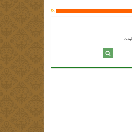
بحث .