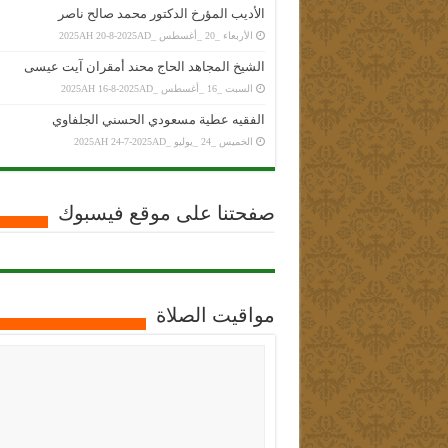
الأديب المؤرخ الدكتور محمد صالح ناصر
الأربعاء _20 _أغسطس _2025AH 20-8-2025AD
الشيخ المجاهد الحاج محند أمقران آيت عيسى
السبت _16 _أغسطس _2025AH 16-8-2025AD
الفقيه عطية مسعودي الحسني الجلفاوي
الخميس _24 _يوليو _2025AH 24-7-2025AD
صفحتنا على موقع فيسبوك
مواقيت الصلاة