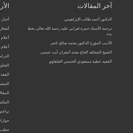
آخر المقالات
الأ
الدكتور أحمد طالب الإبراهيمي
أخبار 
ترجمة الأستاذ حمزة لعرابي عليه رحمة الله تعالى بخط
أشعار 
يده
أعلام 
الأديب المؤرخ الدكتور محمد صالح ناصر
أعلام 
الشيخ المجاهد الحاج محند أمقران آيت عيسى
الدرا
الفقيه عطية مسعودي الحسني الجلفاوي
الفتاو
الفقه 
المشر
المقال
المكتب
تراجم 
حوارات
خطب ج