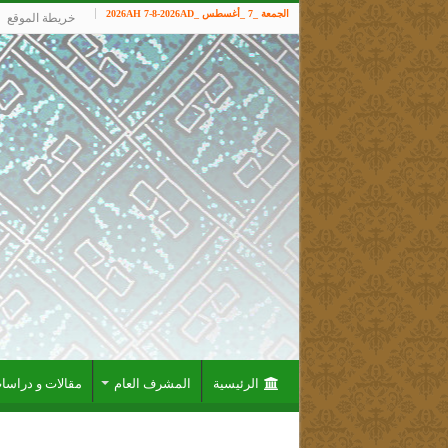
الجمعة _7 _أغسطس _2026AH 7-8-2026AD
خريطة الموقع
الرئيسية
المشرف العام
مقالات و دراسا