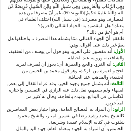
وَفِي الرِّقَابِ وَالْغَارِمِينَ وَفِي سَبِيلِ اللّهِ وَابْنِ السَّبِيلِ فَرِيضَةً مِّنَ
اللّهِ وَاللّهُ عَلِيمٌ حَكِيمٌ}(التوبة: 60)، غير أنّ مصرفا من هذه
المصارف وهو مصرف: (في سبيل الله) اختلف العلماء في
معناه؟ هل المقصود به: الجهاد القتالي (الغزو)؟
أم هو أعمّ من ذلك؟
فاتفقوا أنّ الجهاد القتالي ممّا يشمله هذا المصرف، واختلفوا هل
يعمّ غير ذلك على أقوال، وهي:
الأول:
أنه مقصور على الغزو، وهو قول أبي يوسف من الحنفية،
والشافعية، ورواية عند الحنابلة.
الثاني:
أنه الغزو، والحج والعمرة، أي: يجوز أن يُصرف لمريد
الحج والعمرة من الزكاة، وهو قول محمد بن الحسن من
الحنفية، والمذهب عند الحنابلة.
الثالث:
أنه يشمل جميع وجوه الخير، وقد عزاه القفال إلى بعض
الفقهاء ولم يسمهم، نقل ذلك عنه الرازي في التفسير، واختاره
الكاساني في البدائع، وقيده بالحاجة، وقال به كثير من
المتأخرين.
الرابع:
أن المراد به المصالح العامة، وهو اختيار بعض المعاصرين
كالشيخ محمد رشيد رضا في تفسير المنار، والشيخ محمود
شلتوت في كتابه الإسلام عقيدة وشريعة.
الخامس: أن المراد به الجهاد بمعناه العام: جهاد اليد والمال