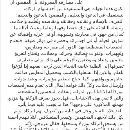
على مصارفه المعروفة، بل المقصود أن
تكون هذه الجهات هي المستفيدة من أحد سهام الزكاة،
لتستعمله في الدعوة والتعليم، والمقصود بالدعوة والتعليم:
التعريف بالإسلام وعقائده وحقائقه ومقاصده ونُظُمه وأحكامه،
وتنشئة الناشئة على ذلك حفظا وفهما وعلما وعملا، قُبالة ما
يُبذل من جهود في محاربته وتشويهه، أو في عزله وإقصائه عن
شؤون الحياة، أو في اجتــزائه وحصره في دوائر ضيقة، فتحتاج
الجمعيات المضطلعة بهذا الدور إلى مقرات، ومدارس،
وتجهيزات، وقنوات فضائية، وجرائد، ومجلات، وتحتاج لتفريغ
معلِّمين ودعاة وموظَّفين تأجُرهم على ذلك، وإلى مصاريف
تصرفها إلى الطلبة خاصة النجباء الذين يُرجى نفعهم إذا فُرّغوا
للعلم، والذين إذا انشغلوا بالكسب وتحصيل المعايش ضاعت
نجابتهم ومواهبهم، كما تحتاج لتنظيم مؤتمرات، وعقد ندوات،
وإرسال بعثات، وكلّ ذلك قوامه المال الذي تعدم هذه الجمعيات
موردًا له إلا فتاتا من الدولة، ونفقات المحسنين المتقطِّعة،
والتي لا تفي بهذه الاحتياجات، فهل يجوز صرف الزكاة لها لتؤدي
مهمتها المذكورة على وجهها؟ هذا ما نجيب عليه فيما يأتي:
لقد حدّد الله عز وجل في كتابه من تُصرف لهم الزكاة، ولم
يكِل ذلك لاجتهاد المجتهدين، وتقدير المتصدّقين، لئلا تنهدم أحقية
من يستحق الزكاة بمن لا يستحقها، فقال عزوجل:{إِنَّمَا
الصَّدَقَاتُ لِلْفُقَرَاء وَالْمَسَاكِينِ وَالْعَامِلِينَ عَلَيْهَا وَالْمُؤَلَّفَةِ قُلُوبُهُمْ