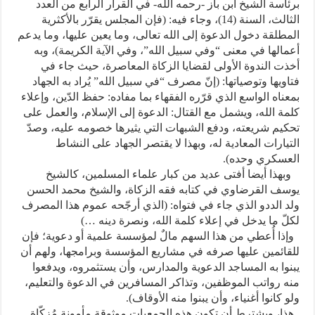
برئاسة الشيخ ابن باز -رحمه الله- في القرار الرابع من العدد
الثالث، السنة (14)، وجاء فيه: (فإن المجلس يقرّر بالأكثرية
المطلقة دخول الدعوة إلى الله تعالى، وما يعين عليها، وما يدعم
أعمالها في معنى “وفي سبيل الله”، وفي الآية الكريمة)، وبه
أخذت الندوة الأولى لقضايا الزكاة المعاصرة، حيث جاء في
فتاويها وتوصياتها: (إنّ مصرف “في سبيل الله” يُراد به الجهاد
بمعناه الواسع الذي قرّره الفقهاء بما مفاده: حفظ الدّين، وإعلاء
كلمة الله، ويشمل مع القتال: الدعوة إلى الإسلام، والعمل على
تحكيم شريعته، ودفع الشبهات التي يثيرها خصومه عليه، وصدّ
التيارات المعادية له، وبهذا لا يقتصر الجهاد على النشاط
العسكري وحده).
وبهذا أيضا أفتى عديد من كبار علماء المسلمين، كالشيخ
يوسف القرضاوي في كتابه فقه الزكاة، والشيخ محمد الحسن
ولد الددو الذي جاء في فتواه: (الذي أرجّحه عموم هذا المصرف
لكلّ ما يدخل في إعلاء كلمة الله، ونصرة دينه …)
وإذا أُعطي من هذا السهم مالٌ لمؤسسة علمية أو دعوية؛ فإن
للقائمين عليها صرفه في مشاريع المؤسسة وبرامجها، ولهم أن
يبنوا به المساجد الدعوية والمدارس، وأن يستثمروه، ويدفعوا
منه رواتب الموظفين، وتذاكر المسافرين في الدعوة والتعليم،
ولو كانوا أغنياء، وأن يبنوا منه الأوقاف).
هذا، ويشترط أن تكون هذه الجمعيات موثوقة مأمونة مُزكّاة