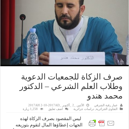
صرف الزكاة للجمعيات الدعوية
وطلاب العلم الشرعي – الدكتور
محمد هندو
عمار رقبة الشرفي
الأثنين _2 _أكتوبر _2017AH 2-10-2017AD
الفتاوى الجزائرية
,
دراسات جزائرية
اضف تعليق
1,258 زيارة
ليس المقصود بصرف الزكاة لهذه
الجهات إعطاؤها المال لتقوم بتوزيعه