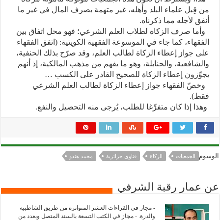
من قِبل علماء البلد وأهله، غير متهمة بصرف المال في غير ما
أنفق لأجله مما ذكرناه.
وأما صرف الزكاة لطلاب العلم الشرعي؛ فهو محل اتفاق بين
الفقهاء، كما جاء في الموسوعة الفقهية الكويتية: (اتفق الفقهاء
على جواز إعطاء الزكاة لطالب العلم، وقد صرّح بذلك الحنفية،
والشافعية، والحنابلة، وهو ما يفهم من مذهب المالكية، إذ أنهم
يجوِّزون إعطاء الزكاة للصحيح القادر على الكسب …
وخصّ الفقهاء جواز إعطاء الزكاة لطالب العلم الشرعي
فقط).
وهذا إذا كان متفرِّغا للطلب، يُرجى منه التحصيل والنفع.
الوسوم
الجمعيات
الزكاة
فتاوى جزائرية
محمد هندو
عن عمار رقبة الشرفي
- مجاز في القراءات العشر المتواترة من طريق الشاطبية
والدرة. - مجاز في الكتب التسعة بالسند المتصل وبعدد من