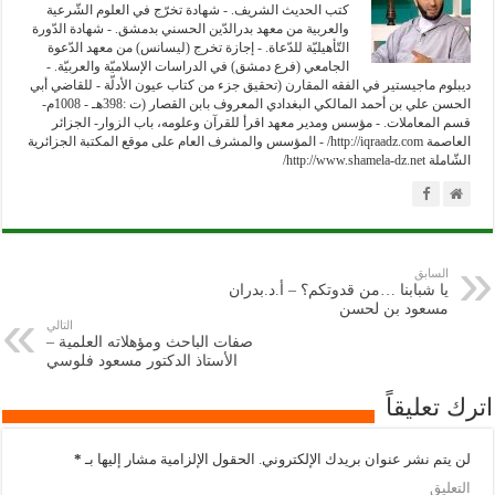
كتب الحديث الشريف. - شهادة تخرّج في العلوم الشّرعية
والعربية من معهد بدرالدّين الحسني بدمشق. - شهادة الدّورة
التّأهيليّة للدّعاة. - إجازة تخرج (ليسانس) من معهد الدّعوة
الجامعي (فرع دمشق) في الدراسات الإسلاميّة والعربيّة. -
ديبلوم ماجيستير في الفقه المقارن (تحقيق جزء من كتاب عيون الأدلّة - للقاضي أبي
الحسن علي بن أحمد المالكي البغدادي المعروف بابن القصار (ت :398هـ - 1008م-
قسم المعاملات. - مؤسس ومدير معهد اقرأ للقرآن وعلومه، باب الزوار- الجزائر
العاصمة http://iqraadz.com/ - المؤسس والمشرف العام على موقع المكتبة الجزائرية
الشّاملة http://www.shamela-dz.net/
السابق
يا شبابنا …من قدوتكم؟ – أ.د.بدران
مسعود بن لحسن
التالي
صفات الباحث ومؤهلاته العلمية –
الأستاذ الدكتور مسعود فلوسي
اترك تعليقاً
لن يتم نشر عنوان بريدك الإلكتروني.
الحقول الإلزامية مشار إليها بـ
*
التعليق