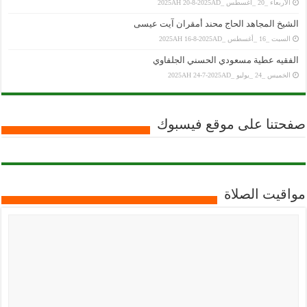
الأربعاء _20 _أغسطس _2025AH 20-8-2025AD
الشيخ المجاهد الحاج محند أمقران آيت عيسى
السبت _16 _أغسطس _2025AH 16-8-2025AD
الفقيه عطية مسعودي الحسني الجلفاوي
الخميس _24 _يوليو _2025AH 24-7-2025AD
صفحتنا على موقع فيسبوك
مواقيت الصلاة