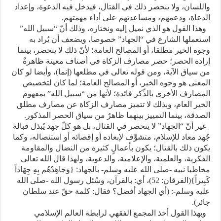
واللسان، ولا ينحصر ذلك في القتال، فيدخل فيه الدعوة، وإعداد
الدعاة، ودعمهم، ومساعدتهم على أداء مهمتهم.
وهذا القول هو الذي نميل إليه ونختاره، وذلك أنّ “سبيل الله”
استعملها الشارع في “الجهاد” خصوصا، ويضعف أن يُراد به
وجوه الخير مطلقا، أو المصالح العامة؛ لأنّ ذلك لا ينحصر، بينما
إرادة الحصر؛ حصر مصارف الزكاة في أصناف معينة ظاهرةٌ
من سياق الآية، ومن قوله تعالى في مطلعها (إنما)، وأيضا لو كان
المعنى هو وجوه الخير، أو المصالح العامة؛ لما كان لتخصيص
المصارف الأخرى بالذِّكر فائدة؛ لأنها من “سبيل الله” بمفهوم
الخير العام، وبذلك لا تتميز مصارف الزكاة عن مصارف مطلق
الصدقة، بينما التمييز بينهما ظاهرٌ من سياق الحصر المذكور.
غير أنّ “الجهاد” لا ينحصر في القتال، بل هو كلّ جهد يُبذل قبالة
جُهد معاد للإسلام، متشوِّف لإبعاده أو إقصائه أو استئصاله، وكما
يكون ذلك بالقتال؛ يكون بأعمالٍ كثيرة من النضال والمقاومة
الفكرية، والعلمية، والإعلامية، والدعوية، ولهذا قال الله تعالى
مخاطبا نبيه -صلى الله عليه وسلم- بالجهاد: {وَجَاهِدْهُم بِهِ جِهَاداً
كَبِيراً}(الفرقان: 52)، أي: بالقرآن، وسُئل رسول الله -صلى الله
عليه وسلم-: (أي الجهاد أفضل؟ فقال: كلمة حقّ عند سلطان
جائر).
وبهذا القول أخذ المجمع الفقهي لرابطة العالم الإسلامي