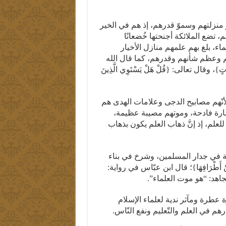
 منزلتهم وسموّ قدرهم، إذ هم في الخير
م، تضع الملائكة أجنحتها خُضعانًا
ء، بلغ بهم علمهم منازل الأخيار
م وعظم شأنهم وقدرهم، كما قال الله
دَرَجَاتٍ}، وقال تعالى: {قُلْ هَلْ يَسْتَوِي الَّذِينَ
لأنّهم مصابيح الدجى وعلامات الهدى هم
خسارة فادحة، وموتهم مصيبة عظيمة،
 للعلم، إذ إنَّ ذهاب العلم يكون بذهاب
لمة في جدار المسلمين، وشرخ في بناء
َا مِنْ أَطْرَافِهَا}؛ قال ابن عبّاس في رواية:
جاهد: “هو موت العلماء”.
عطرة ومآثر ندية لعلماء الإسلام
م في العلم والتّعليم ونفع النّاس.