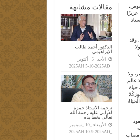
مقالات مشابهة
خصوص،
عزيزًا
ستاذ
. وقد
الدكتور أحمد طالب
لا
الإبراهيمي
الأحد _5 _أكتوبر
_2025AH 5-10-2025AD
ر، ولا
ا عالم
ة حياة
ُورَكُمْ
لْحَيَاةُ
ترجمة الأستاذ حمزة
لعرابي عليه رحمة الله
تعالى بخط يده
قود
الأربعاء _10 _سبتمبر
ه
_2025AH 10-9-2025AD
م مصاب