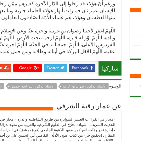
ورغم أنّ هؤلاء قد رحلوا إلى الدّار الآخرة كغيرهم ممّن رحلوا 
للإنسان عمر ثان فمازلت أنهار هؤلاء العلماء جارية ويناب
منها العطشان وهؤلاء هم علماء الأمّة الصّادقون العاملو
اللّهمّ اغفر لأخينا رضوان بن غربية واجزه عنّا وعن الإسلام
وبلده، اللّهمّ نوِّر له قبره، اللّهمّ ارحمه تحت الأرض، اللّهمّ ار
الفردوس الأعلى، اللّهمّ اجمعنا به في الجنّة، اللّهمّ اجزه عن
عقبه، اللّهمّ اجْعَل البركة في أبنائه وطلابه ومن حمل علمه ي
n
Google +
Twitter
Facebook
شاركها
الوسوم
الأستاذ الدكتور رضوان بن غربية
الأستاذ الدكتور عبد الحق حميش
عل
عن عمار رقبة الشرفي
- مجاز في القراءات العشر المتواترة من طريق الشاطبية والدرة. - مجاز في
الحديث الشريف. - شهادة تخرّج في العلوم الشّرعية والعربية من معهد بدرالدّين
- إجازة تخرج (ليسانس) من معهد الدّعوة الجامعي (فرع دمشق) في الدراسات الإ