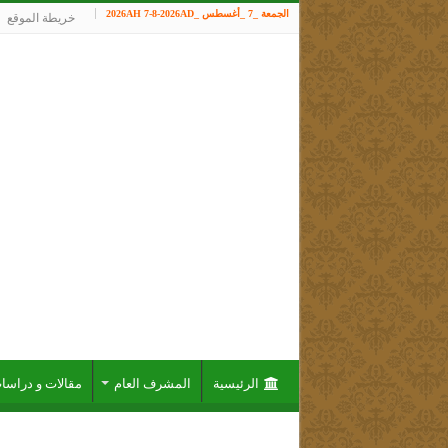
الجمعة _7 _أغسطس _2026AH 7-8-2026AD
خريطة الموقع
الرئيسية
المشرف العام
مقالات و دراسا