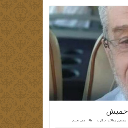
ق حميش
 مصنف
,
مقالات جزائرية
اضف تعليق