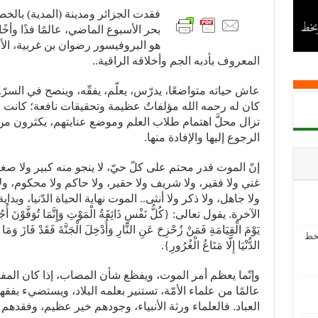
فقدت الجزائر ومدينة (المدية) بال
 بخط
بحر الأسبوع الماضي، عالمًا فذًا وأخًا 
هو البروفيسور رضوان بن غربية، الأ
المعروف بأدبه الجم وأخلاقه الراقية..
عاش حياته متواضعًا، يدرّس، يعلّم، يفقّه، وينصح في السرّ.
كان له رحمه الله مؤلفاتٌ عظيمة وتحقيقات نافعة؛ كانت و
تزال محلَّ اهتمام طلاب العلم وموضع عنايتهم، يكثرون من
الرجوع إليها والإفادة منها.
إنّ الموت قدر محتم على كلّ حيّ، لا ينجو منه كبير ولا صغي
غني ولا فقير، ولا شريف ولا حقير، ولا حاكم ولا محكوم، ول
ولا جاهل، ولا ذكر ولا أنثى.. الموت نهاية الحياة الدّنيا، وبداي
الآخرة. يقول تعالى: {كُلُّ نَفْسٍ ذَائِقَةُ الْمَوْتِ وَإِنَّمَا تُوَفَّوْنَ أُج
يَوْمَ الْقِيَامَةِ فَمَنْ زُحْزِحَ عَنِ النَّارِ وَأُدْخِلَ الْجَنَّةَ فَقَدْ فَازَ وَمَا ا
بخط
الدُّنْيَا إِلَّا مَتَاعُ الْغُرُورِ}.
وإنّما يعظم أمر الموت، ويفظع شأن المصاب، إذا كان المف
عالمًا من علماء الأمّة، تستنير بعلمه البلاد، ويستضيء بفقه
العباد. فالعلماء ورثة الأنبياء، وجودهم خير عظيم، وفقده