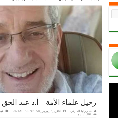
رحيل علماء الأمة – أ.د عبد الح
عمار رقبة الشرفي
الأثنين _7 _يونيو _2021AH 7-6-2021AD
غير
1,189 زيارة