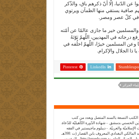
عن الدّنيا، إلّا أنّ ذكرهم باق، والذّكر
يعهم صافية يستقي منها الظمآن ويرتوي
ن في كلّ عصر ومصر.
 والمسلمين خير ما جازى عالمًا عن أمّته
فع درجاته في المهديين، اللّهمّ بَوّئهُ
ّا وعن المسلمين خيرًا، اللّهمّ اخلُفه في
ا ذا الجلال والإكرام.
Pinterest
LinkedIn
Stumbleupo
ماء الجزائر
 الكتب التسعة بالسند المتصل وبعدد من كتب
 الحسني بدمشق. - شهادة الدّورة التّأهيليّة للدّعاة.
سلاميّة والعربيّة. - ديبلوم ماجيستير في الفقه
المقارن (تحقيق جزء من كتاب عيون الأدلّة - للقاضي أبي الحسن علي بن أحمد المالكي البغدادي المعروف بابن القصار (ت :398هـ
- 1008م- قسم المعاملات. - مؤسس ومدير معهد اقرأ للقرآن وعلومه، باب الزوار- الجزائر العاصمة http://iqraadz.com/ - المؤسس