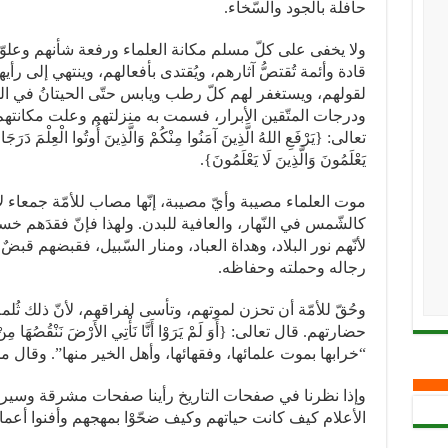
حافلة بالجود والسّخاء.
ولا يخفى على كلّ مسلم مكانة العلماء ورفعة شأنهم وعلوّ
قادة وأئمة تُقتصُّ آثارهم، ويُقتدى بأفعالهم، وينتهي إلى رأيه
لقولهم، ويستغفر لهم كلّ رطب ويابس حتّى الحيتانُ في الما
ودرجات المتّقين الأبرار، فسمت به منزلتهم وعلت مكانته
تعالى: {يَرْفَعِ اللهُ الَّذِينَ آمَنُوا مِنْكُمْ وَالَّذِينَ أُوتُوا الْعِلْمَ 
يَعْلَمُونَ وَالَّذِينَ لَا يَعْلَمُونَ}.
موت العلماء مصيبة وأيّ مصيبة، إنّها مصاب للأمّة جمعاء 
كالشّمس في النّهار، والعافية للبدن. ولهذا فإنّ فقدَهم 
لأنّهم نور البلاد، وهداة العباد، ومنار السّبيل، فقبضهم قبضٌ
رجاله وحملته وحفاظه.
وحُقّ للأمّة أن تحزن لموتهم، وتأسى لفراقهم، لأنّ ذلك ثُ
حضارتهم. قال تعالى: {أَوَ لَمْ يَرَوْا أَنَّا نَأْتِي الأَرْضَ نَنْقُصُه
“خرابها بموت علمائها، وفقهائها، وأهل الخير منها”. وقال م
وإذا نظرنا في صفحات التاريخ رأينا صفحات مشرقة وسيرة 
الأعلام كيف كانت حياتهم وكيف ضحّوْا بمهجهم وأفنوا أعماره