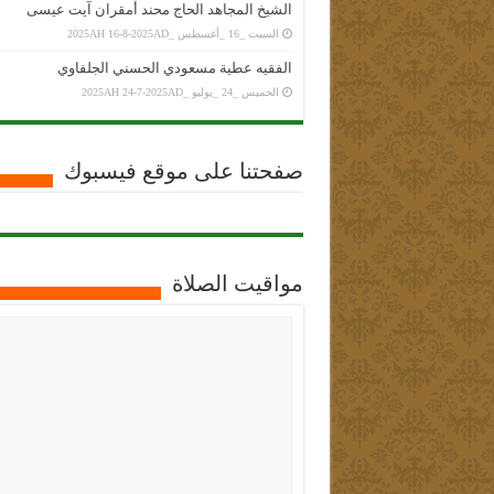
الشيخ المجاهد الحاج محند أمقران آيت عيسى
السبت _16 _أغسطس _2025AH 16-8-2025AD
الفقيه عطية مسعودي الحسني الجلفاوي
الخميس _24 _يوليو _2025AH 24-7-2025AD
صفحتنا على موقع فيسبوك
مواقيت الصلاة