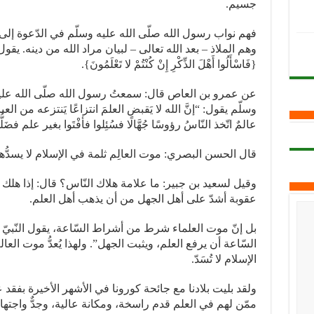
جسيم.
فهم نواب رسول الله صلّى الله عليه وسلّم في الدّعوة إلى 
وهم الملاذ – بعد الله تعالى – لبيان مراد الله من دينه. يقول
{فَاسْأَلُوا أَهْلَ الذِّكْرِ إِنْ كُنْتُمْ لا تَعْلَمُونَ}.
عن عمرو بن العاص قال: سمعتُ رسول الله صلّى الله علي
وسلّم يقول: “إنَّ الله لا يَقبض العلمَ انتزاعًا يَنتزعه من العب
عالمٌ اتّخذ النّاسُ رؤوسًا جُهَّالًا فسُئِلوا فأفْتَوا بغير علم فضَلُّو
قال الحسن البصري: موت العالِم ثلمة في الإسلام لا يسدُّها 
وقيل لسعيد بن جبير: ما علامة هلاك النّاس؟ قال: إذا هلك ع
عقوبة أشدّ على أهل الجهل من أن يذهب أهل العلم.
بل إنّ موت العلماء شرط من أشراط السّاعة، يقول النّبيّ 
السّاعة أن يرفع العلم، ويثبت الجهل”. ولهذا يُعدُّ موت العال
الإسلام لا تُسَدّ.
ولقد بليت بلادنا مع جائحة كورونا في الأشهر الأخيرة بفقد عد
ممّن لهم في العلم قدم راسخة، ومكانة عالية، وجدٌّ واجتهاد