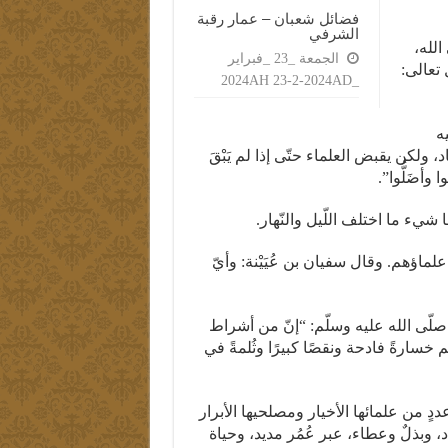
فضائل شعبان – عمار رقبة
الشرفي
الله،
الجمعة _23 _فبراير
 تعالى:
_2024AH 23-2-2024AD
ه
اد، ولكن يقبض العلماء حتّى إذا لم يَبْقَ
ا وأضَلُّوا”.
شيء ما اختلف اللّيل والنّهار.
لماؤهم. وقال سفيان بن عُيَيْنة: وأيّ
صلّى الله عليه وسلّم: “إنّ من أشراط
م خسارةً فادحة ونقصًا كبيرًا وثُلمةً في
دٍ من علمائها الأخيار ومصلحيها الأبرار
، وبذلٌ وعطاء، عبر عُمُر مديد، وحياة