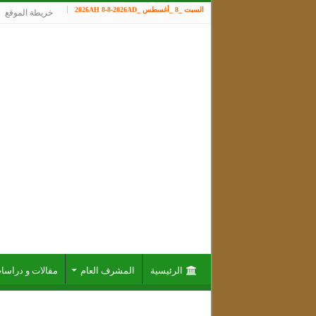
السبت _8 _أغسطس _2026AH 8-8-2026AD
خريطة الموقع
الرئيسية
المشرف العام
مقالات و دراسا