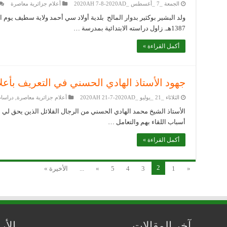
الجمعة _7 _أغسطس _2020AH 7-8-2020AD
أعلام جزائرية معاصرة
1387هـ. زاول دراسته الابتدائية بمدرسة …
أكمل القراءة »
جهود الأستاذ الهادي الحسني في التعريف بأعل
الثلاثاء _21 _يوليو _2020AH 21-7-2020AD
أعلام جزائرية معاصرة
,
دراسات
الأستاذ الشيخ محمد الهادي الحسني من الرجال القلائل الذين يحق لي أ
أسباب اللقاء بهم والتعامل …
أكمل القراءة »
2
«
1
3
4
5
»
...
الأخيرة »
آخر المقالات
الأ