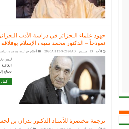
جهود علماء الـجزائر في دراسة الأدب الـجزائ
نموذجاً – الدكتور محمد سيف الإسلام بوفلاقة
الأحد _13 _سبتمبر _2020AH 13-9-2020AD
أعلام جزائرية معاصرة
,
دراسا
ليس يخفى
الكافية 
يحتاج إل
أكمل ا
ترجمة مختصرة للأستاذ الدكتور بدران بن لحس