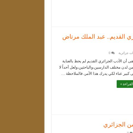
ري القديم.. عبد الملك مرتاض
ت جزائرية
0
 أن الأدب الجزائري القديم لم يحظ بالعناية
من لدن مختلف الدارسين،والباحثين،ولعل أحداً لا
ى كبير عناء لكي يدرك هذا الأمر، فالملاحظة …
لقراءة »
ن الجزائري