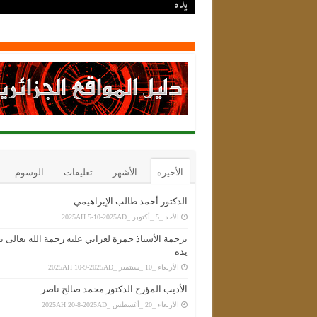
يده
الدكتور أحمد طالب الإبراهيمي
الأديب المؤرخ الدكتور محمد صالح ناصر
الفقيه عطية مسعودي الحسني الجلفاوي
الشيخ المجاهد الحاج محند أمقران آيت عيسى
الأخيرة
الأشهر
تعليقات
الوسوم
الدكتور أحمد طالب الإبراهيمي
الأحد _5 _أكتوبر _2025AH 5-10-2025AD
ترجمة الأستاذ حمزة لعرابي عليه رحمة الله تعالى 
يده
الأربعاء _10 _سبتمبر _2025AH 10-9-2025AD
الأديب المؤرخ الدكتور محمد صالح ناصر
الأربعاء _20 _أغسطس _2025AH 20-8-2025AD