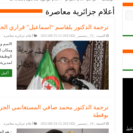
أعلام جزائرية معاصرة
ترجمة الدكتور بلقاسم “اسماعيل” قراري الج
السبت _25 _ديسمبر _2021AH 25-12-2021AD
أعلام جزائرية معاصرة
الاسم و
الوظيفة
لمديرية
أكمل ا
ترجمة الدكتور محمد صافي المستغانمي الجزائ
بوقطة
الجمعة _24 _ديسمبر _2021AH 24-12-2021AD
أعلام جزائرية معاصرة
 بخط
– هو ال