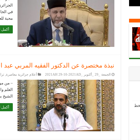
الجزائر
محبة لل
أكمل ا
نبذة مختصرة عن الدكتور الفقيه المربي عبد ا
الجمعة _29 _أكتوبر _2021AH 29-10-2021AD
أعلام جزائرية معاصرة
,
ترا
العلم وا
الشيخ بج
بخط
أكمل ا