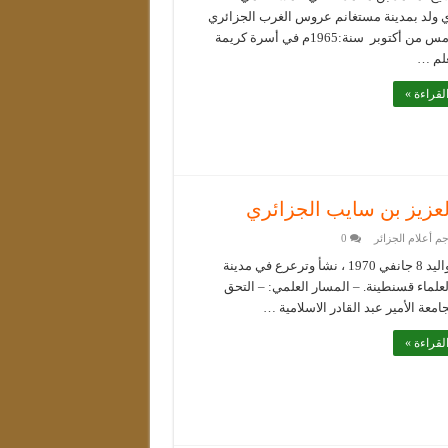
ي ولد بمدينة مستغانم عروس الغرب الجزائري
في الخامس من أكتوبر سنة:1965م في أسرة كريمة
علم …
لقراءة »
لعزيز بن سايب الجزائري
جم أعلام الجزائر
0
– من مواليد 8 جانفي 1970 ، نشأ وترعرع في مدينة
لعلماء قسنطينة. – المسار العلمي: – التحق
امعة الأمير عبد القادر الاسلامية …
لقراءة »