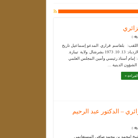
زائري
0
اللقب: بلقاسم قراري. المدعو إسماعيل تاريخ
ومكان الازدياد: 13. 10. 1973 بشرشال ولاية تيبازة.
: إمام أستاذ رئيسي وأمين المجلس العلمي
 الشؤون الدينية …
لقراءة »
ري – الدكتور عبد الرحيم
8
شيخ امحمد بن محمد صافي المستغانمي