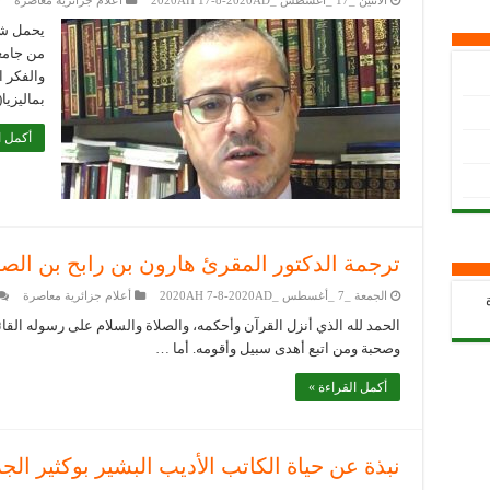
الأثنين _17 _أغسطس _2020AH 17-8-2020AD
أعلام جزائرية معاصرة
يحمل شه
والفكر ا
بماليزيا(1998)، وبكالوريوس الدراسات الاسلامية
أكمل ا
ترجمة الدكتور المقرئ هارون بن رابح بن الص
الجمعة _7 _أغسطس _2020AH 7-8-2020AD
أعلام جزائرية معاصرة
الحمد لله الذي أنزل القرآن وأحكمه، والصلاة والسلام على رسوله القا
وصحبة ومن اتبع أهدى سبيل وأقومه. أما …
أكمل القراءة »
نبذة عن حياة الكاتب الأديب البشير بوكثير الج