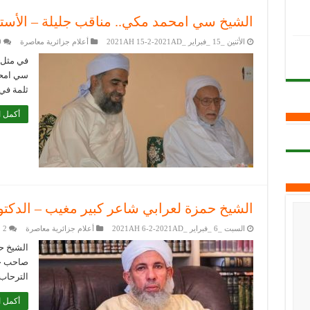
الشيخ سي امحمد مكي.. مناقب جليلة – الأستا
الأثنين _15 _فبراير _2021AH 15-2-2021AD
أعلام جزائرية معاصرة
0
في مثل 
سي امحمّ
ثلمة في 
أكمل ا
الشيخ حمزة لعرابي شاعر كبير مغيب – الدكت
السبت _6 _فبراير _2021AH 6-2-2021AD
أعلام جزائرية معاصرة
2
الشيخ ح
صاحب خ
الترحاب،
أكمل ا