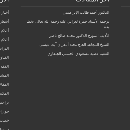
الدكتور أحمد طالب الإبراهيمي
أخبار 
ترجمة الأستاذ حمزة لعرابي عليه رحمة الله تعالى بخط
أشعار 
يده
أعلام 
الأديب المؤرخ الدكتور محمد صالح ناصر
أعلام 
الشيخ المجاهد الحاج محند أمقران آيت عيسى
الدرا
الفقيه عطية مسعودي الحسني الجلفاوي
الفتاو
الفقه 
المشر
المقال
المكتب
تراجم 
حوارات
خطب ج
دراسات