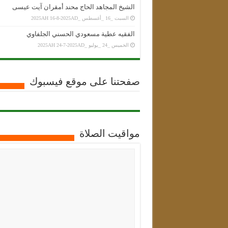
الشيخ المجاهد الحاج محند أمقران آيت عيسى
السبت _16 _أغسطس _2025AH 16-8-2025AD
الفقيه عطية مسعودي الحسني الجلفاوي
الخميس _24 _يوليو _2025AH 24-7-2025AD
صفحتنا على موقع فيسبوك
مواقيت الصلاة