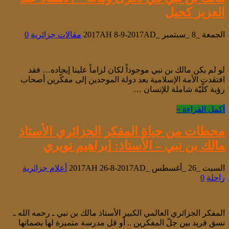
العزيز كحيل
الجمعة _8 _سبتمبر _2017AH 8-9-2017AD
مقالات جزائرية
0
لو لم يكن مالك بن نبي موجوداً لكان لزاماً علينا إيجاده… فقد
افتقدت الأمة الإسلامية بعد دولة الموحدين إلى مفكّرين أصحاب
رؤية كلّيّة شاملة للإنسان …
أكمل القراءة »
محطات من حياة المفكر الجزائري الأستاذ
مالك بن نبي – الأستاذ: إبراهيم نويري
السبت _26 _أغسطس _2017AH 26-8-2017AD
أعلام جزائرية
راحلة
0
المفكر الجزائري العالمي الكبير الأستاذ مالك بن نبي ـ رحمه الله ـ
نسق فريد بين جلّ المفكرين .. أو قل مدرسة متميزة لها بصماتها