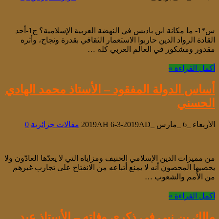
س*1- ما مكانة ابن باديس في النهضة العربية الإسلامية؟ ج1-أحد
القادة الرواد الدين حاربوا الاستعمار الثقافي بقدرة ونجاح، وأثره
مقدور ومشكور في العالم العربي كله …
أكمل القراءة »
أساس الدولة المفقود – الأستاذ محمد الهادي
الحسني
الأربعاء _6 _مارس _2019AH 6-3-2019AD
مقالات جزائرية
0
من مميزات الدين الإسلامي الحنيف ومزاياه التي لا يعدّها العادّون ولا
يحصيها المحصون أنه لا يمنع أتباعه من الانفتاح على تجارب غيرهم
من الأمم والشعوب …
أكمل القراءة »
مالك بن نبي في ذكرى وفاته – الأستاذ عبد