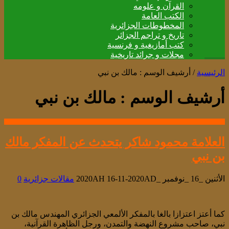
القرآن و علومه
الكتب العامة
المخطوطات الجزائرية
تاريخ و تراجم الجزائر
كتب أمازيغية و فرنسية
مجلات و جرائد تاريخية
الرئيسية
/
أرشيف الوسم : مالك بن نبي
أرشيف الوسم :
مالك بن نبي
العلامة محمود شاكر يتحدث عن المفكر مالك
بن نبي
الأثنين _16 _نوفمبر _2020AH 16-11-2020AD
مقالات جزائرية
0
كما أعتز اعتزازا بالغا بالمفكر الألمعي الجزائري المهندس مالك بن
نبي، صاحب مشروع النهضة والتمدن، ورجل الظاهرة القرآنية،