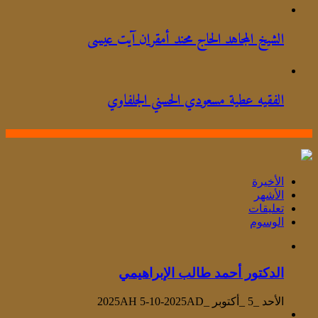
الشيخ المجاهد الحاج محند أمقران آيت عيسى
الفقيه عطية مسعودي الحسني الجلفاوي
الأخيرة
الأشهر
تعليقات
الوسوم
الدكتور أحمد طالب الإبراهيمي
الأحد _5 _أكتوبر _2025AH 5-10-2025AD