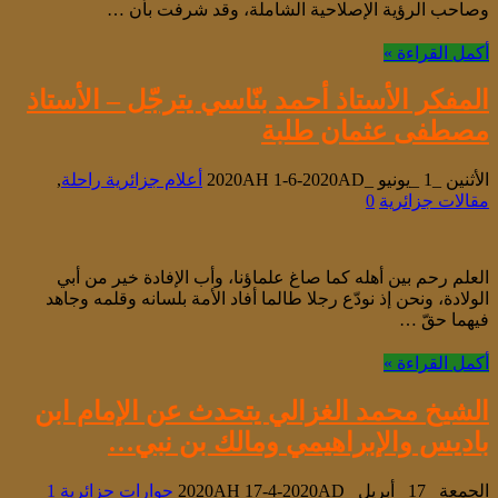
وصاحب الرؤية الإصلاحية الشاملة، وقد شرفت بأن …
أكمل القراءة »
المفكر الأستاذ أحمد بنّاسي يترجّل – الأستاذ
مصطفى عثمان طلبة
الأثنين _1 _يونيو _2020AH 1-6-2020AD
أعلام جزائرية راحلة
,
مقالات جزائرية
0
العلم رحم بين أهله كما صاغ علماؤنا، وأب الإفادة خير من أبي
الولادة، ونحن إذ نودّع رجلا طالما أفاد الأمة بلسانه وقلمه وجاهد
فيهما حقّ …
أكمل القراءة »
الشيخ محمد الغزالي يتحدث عن الإمام ابن
باديس والإبراهيمي ومالك بن نبي…
الجمعة _17 _أبريل _2020AH 17-4-2020AD
حوارات جزائرية
1