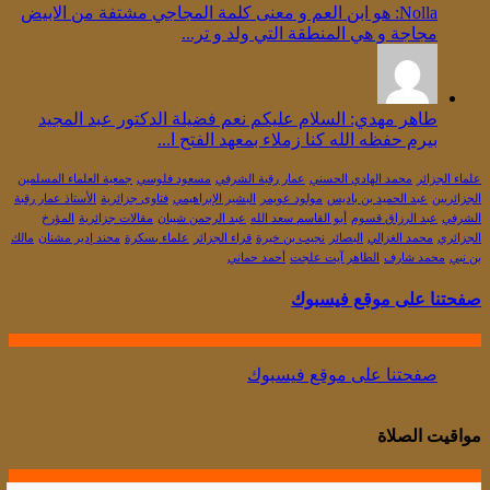
Nolla: هو ابن العم و معنى كلمة المجاجي مشتفة من الابيض
مجاجة و هي المنطقة التي ولد و تر...
طاهر مهدي: السلام عليكم نعم فضيلة الدكتور عبد المجيد
بيرم حفظه الله كنا زملاء بمعهد الفتح ا...
علماء الجزائر
محمد الهادي الحسني
عمار رقبة الشرفي
مسعود فلوسي
جمعية العلماء المسلمين
الجزائريين
عبد الحميد بن باديس
مولود عويمر
البشير الإبراهيمي
فتاوى جزائرية
الأستاذ عمار رقبة
الشرفي
عبد الرزاق قسوم
أبو القاسم سعد الله
عبد الرحمن شيبان
مقالات جزائرية
المؤرخ
الجزائري
محمد الغزالي
البصائر
نجيب بن خيرة
قراء الجزائر
علماء بسكرة
محند إدير مشنان
مالك
بن نبي
محمد شارف
الطاهر آيت علجت
أحمد حماني
صفحتنا على موقع فيسبوك
صفحتنا على موقع فيسبوك
مواقيت الصلاة