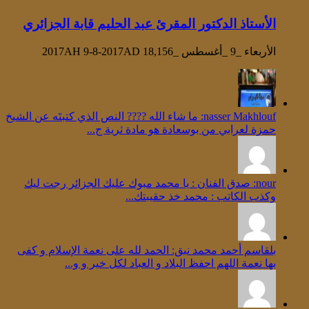
الأستاذ الدكتور المقرئ عبد الحليم قابة الجزائري
الأربعاء _9 _أغسطس _2017AH 9-8-2017AD
18,156
‪nasser Makhlouf‬‏: ما شاء الله ???? النص الذي كتبتَه عن الشيخ
حمزة لعرابي من بوسعادة هو مادة ثرية ج...
nour: صدق الفنان : يا محمد مبوك عليك الجزائر رجت ليك
وكذب الكاتب : محمد خذ حقيبتك...
بلقاسم أحمد محمد نبق: الحمد لله على نعمة الإسلام و كفى
بها نعمة اللهم احفظ البلاد و العباد لكل خير و و...