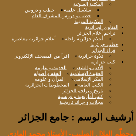
المكتبة الصوتية
سلاسل علمية
خطب و دروس
خطب و دروس المشرف العام
المكتبة المرئية
الفتاوى الجزائرية
تراجم أعلام الجزائر
أعلام جزائرية راحلة
أعلام جزائرية معاصرة
خطب جزائرية
قراء الجزائر
تلاوة جزائرية
اقرأ من المصحف الإلكتروني
كتب جزائرية
الأدب و الشعر
الحديث و علومه
العقيدة الإسلامية
الفقه و أصوله
الفكر الإسلامي
القرآن و علومه
الكتب العامة
المخطوطات الجزائرية
تاريخ و تراجم الجزائر
كتب أمازيغية و فرنسية
مجلات و جرائد تاريخية
أرشيف الوسم :
جامع الجزائر
وحطّم الهلال الصليب- الأستاذ محمد الهادي