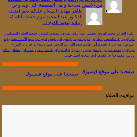
من الابيض مجاجة و هي المنطقة التي ولد و تر...
طاهر مهدي: السلام عليكم نعم فضيلة
الدكتور عبد المجيد بيرم حفظه الله كنا
زملاء بمعهد الفتح ا...
علماء الجزائر
محمد الهادي الحسني
عمار رقبة الشرفي
مسعود فلوسي
جمعية العلماء المسلمين
الجزائريين
عبد الحميد بن باديس
مولود عويمر
البشير الإبراهيمي
فتاوى جزائرية
الأستاذ عمار رقبة
الشرفي
عبد الرزاق قسوم
أبو القاسم سعد الله
عبد الرحمن شيبان
مقالات جزائرية
المؤرخ
الجزائري
محمد الغزالي
البصائر
نجيب بن خيرة
قراء الجزائر
علماء بسكرة
محند إدير مشنان
مالك
بن نبي
محمد شارف
الطاهر آيت علجت
أحمد حماني
صفحتنا على موقع فيسبوك
صفحتنا على موقع فيسبوك
مواقيت الصلاة