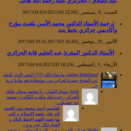
عبد السلام – الجزائري عليه رحمة الله تعالى
السبت _9 _سبتمبر _2017AH 9-9-2017AD
22,043
ترجمة الأستاذ الدكتور محمد الأمين بلغيث مؤرخ
وأكاديمي جزائري بخط يده
الأثنين _20 _نوفمبر _2017AH 20-11-2017AD
18,459
الأستاذ الدكتور المقرئ عبد الحليم قابة الجزائري
الأربعاء _9 _أغسطس _2017AH 9-8-2017AD
18,156
‪nasser Makhlouf‬‏: ما شاء الله ???? النص الذي كتبتَه
عن الشيخ حمزة لعرابي من بوسعادة هو مادة ثرية
ج...
nour: صدق الفنان : يا محمد مبوك عليك
الجزائر رجت ليك وكذب الكاتب : محمد
خذ حقيبتك...
بلقاسم أحمد محمد نبق: الحمد
لله على نعمة الإسلام و كفى
بها نعمة اللهم احفظ البلاد و
العباد لكل خير و و...
Nolla: هو ابن العم و معنى كلمة المجاجي مشتفة