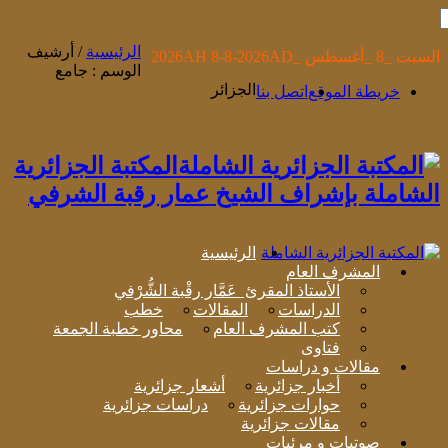
الرئيسية
/
أرشيف
السبت _8 _أغسطس _2026AH 8-8-2026AD
الوسم : جامع
الجزائر
خريطة الموقع
اتصل بنا
المكتبة الجزائرية
الشاملة بإشراف الشيخ عمار رقبة الشرفي
الرئيسية
المشرف العام
الأستاذ المقرئ عَمَّار رقْبة الشُّرْفي
الدراسات
المقالات
خطب
كتب المشرف العام
محاور خطبة الجمعة
فتاوى
مقالات و دراسات
أخبار جزائرية
أشعار جزائرية
حوارات جزائرية
دراسات جزائرية
مقالات جزائرية
صوتيات و مرئيات