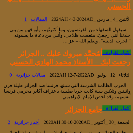
الحسني
الأثنين _4 _مارس _2024AH 4-3-2024AD
المقالات
1
سيقول السفهاء من الفرنسيين، وما أكثرنّهم، وأبواقهم من بني
جلدتنا أنني رجعيّ، متعصب ظلامي، وأنني من دعاة ما يسمونه
“الحرب الدينية”، ويعلم الله – عز …
أكمل القراءة »
أمُحمَّد مبروك عليك .. الجزائر
رجعت ليك – الأستاذ محمد الهادي الحسني
الثلاثاء _12 _يوليو _2022AH 12-7-2022AD
مقالات جزائرية
0
الحرب الظالمة الشرسة التي شنتها فرنسا ضد الجزائر طيلة قرن
واثنتين وثلاثين سنة كانت حربا صليبية باعتراف أكابر مجرمي فرنسا
أنفسهم، وقد لخص الإمام الإبراهيمي …
أكمل القراءة »
جامع الجزائر
الجمعة _30 _أكتوبر _2020AH 30-10-2020AD
أخبار جزائرية
2
جامع الجزائر هو مشروع معماري إسلامي بارز في دولة الجزائر،